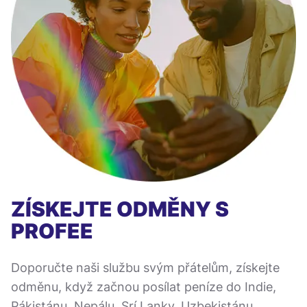
ZÍSKEJTE ODMĚNY S
PROFEE
Doporučte naši službu svým přátelům, získejte
odměnu, když začnou posílat peníze do Indie,
Pákistánu, Nepálu, Srí Lanky, Uzbekistánu,