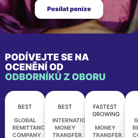
Posílat peníze
PODÍVEJTE SE NA
OCENĚNÍ OD
ODBORNÍKŮ Z OBORU
BEST
BEST
FASTEST
GROWING
GLOBAL
INTERNATIONAL
G
REMITTANCE
MONEY
MONEY
R
COMPANY
TRANSFER
TRANSFER
C