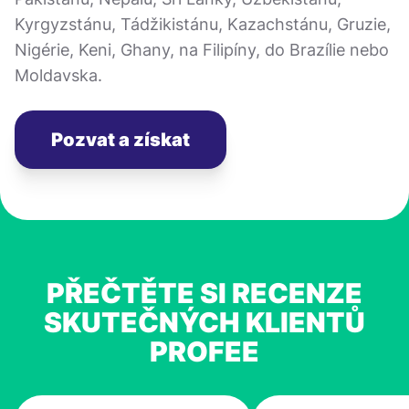
Kyrgyzstánu, Tádžikistánu, Kazachstánu, Gruzie,
Nigérie, Keni, Ghany, na Filipíny, do Brazílie nebo
Moldavska.
Pozvat a získat
PŘEČTĚTE SI RECENZE
SKUTEČNÝCH KLIENTŮ
PROFEE