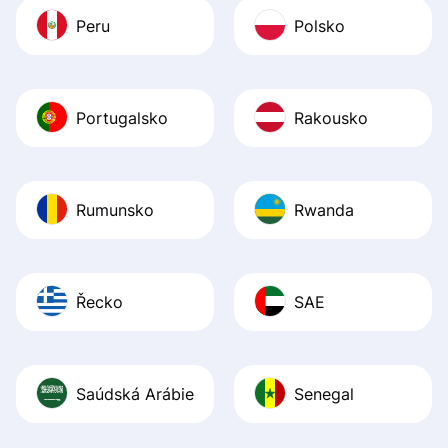
Peru
Polsko
Portugalsko
Rakousko
Rumunsko
Rwanda
Řecko
SAE
Saúdská Arábie
Senegal