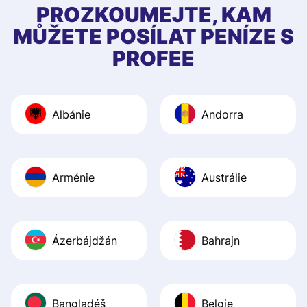
first started usin
PROZKOUMEJTE, KAM
app, and they we
MŮŽETE POSÍLAT PENÍZE S
quick to provide 
PROFEE
and helpful answ
Also, the level u
journey was smo
Albánie
Andorra
Recommend it!
Arménie
Austrálie
Ázerbájdžán
Bahrajn
Bangladéš
Belgie