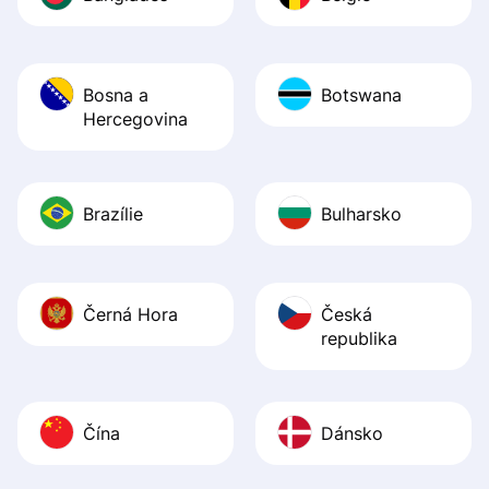
Bosna a
Botswana
Hercegovina
Brazílie
Bulharsko
Černá Hora
Česká
republika
Čína
Dánsko