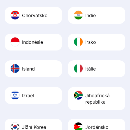
Chorvatsko
Indie
Indonésie
Irsko
Island
Itálie
Izrael
Jihoafrická
republika
Jižní Korea
Jordánsko