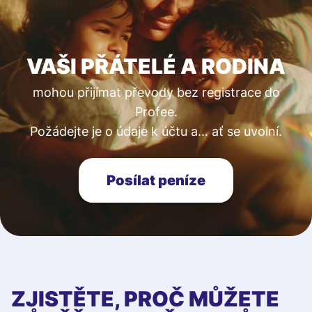
VAŠI PŘÁTELÉ A RODINA
mohou přijímat převody bez registrace do
Profee.
Požádejte je o údaje k účtu a… ať se uvolní.
Posílat peníze
ZJISTĚTE, PROČ MŮŽETE