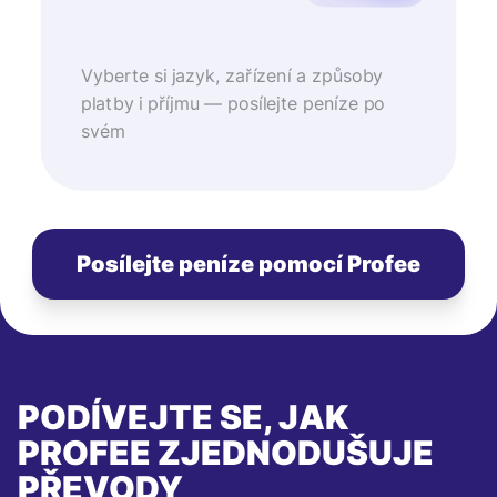
Vyberte si jazyk, zařízení a způsoby
platby i příjmu — posílejte peníze po
svém
Posílejte peníze pomocí Profee
PODÍVEJTE SE, JAK
PROFEE ZJEDNODUŠUJE
PŘEVODY