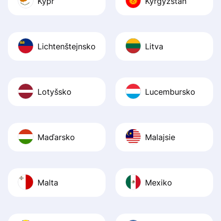
Kypr
Kyrgyzstán
Lichtenštejnsko
Litva
Lotyšsko
Lucembursko
Maďarsko
Malajsie
Malta
Mexiko