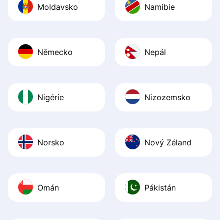
Moldavsko
Namibie
Německo
Nepál
Nigérie
Nizozemsko
Norsko
Nový Zéland
Omán
Pákistán