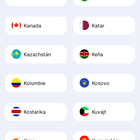
Kanada
Katar
Kazachstán
Keňa
Kolumbie
Kosovo
Kostarika
Kuvajt