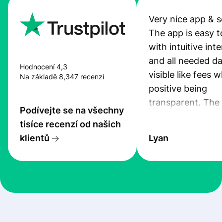
Very nice app & s
The app is easy t
with intuitive int
and all needed da
Hodnocení 4,3
visible like fees w
Na základě 8,347 recenzí
positive being
transparent. The
Podívejte se na všechny
service is great, l
tisíce recenzí od našich
transfers are fas
klientů
Lyan
the exchange rate
very good! The
customer suppor
at Profee is very 
& responsive. I h
few questions wh