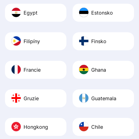
Egypt
Estonsko
Filipíny
Finsko
Francie
Ghana
Gruzie
Guatemala
Hongkong
Chile