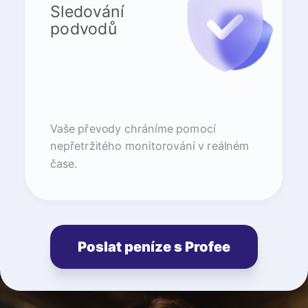
Sledování
podvodů
Vaše převody chráníme pomocí
nepřetržitého monitorování v reálném
čase.
Poslat peníze s Profee