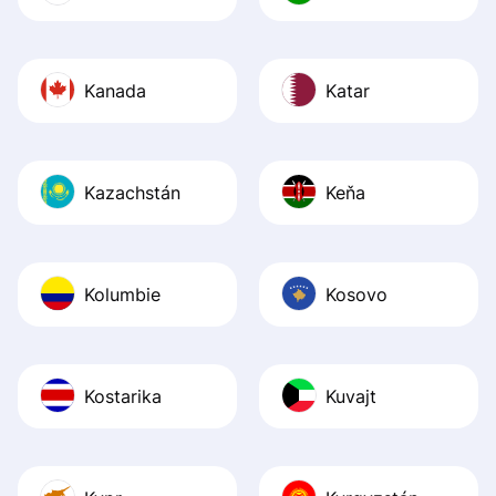
Kanada
Katar
Kazachstán
Keňa
Kolumbie
Kosovo
Kostarika
Kuvajt