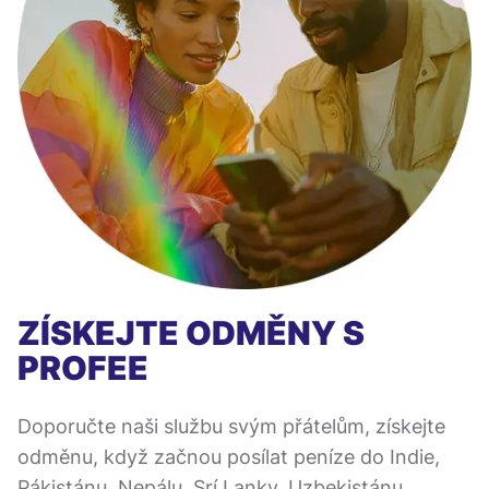
ZÍSKEJTE ODMĚNY S
PROFEE
Doporučte naši službu svým přátelům, získejte
odměnu, když začnou posílat peníze do Indie,
Pákistánu, Nepálu, Srí Lanky, Uzbekistánu,