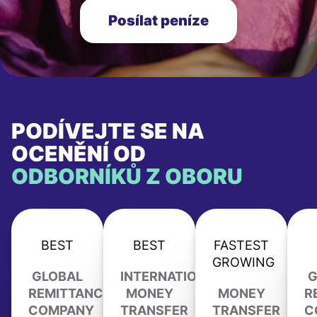
Posílat peníze
PODÍVEJTE SE NA
OCENĚNÍ OD
ODBORNÍKŮ Z OBORU
BEST
BEST
FASTEST
GROWING
GLOBAL
INTERNATIONAL
G
REMITTANCE
MONEY
MONEY
R
COMPANY
TRANSFER
TRANSFER
C