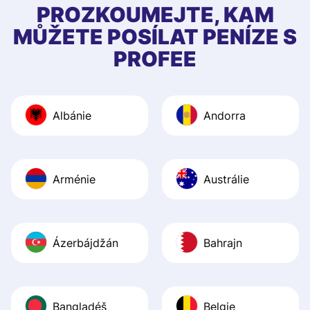
first started usin
PROZKOUMEJTE, KAM
app, and they we
MŮŽETE POSÍLAT PENÍZE S
quick to provide 
PROFEE
and helpful answ
Also, the level u
journey was smo
Albánie
Andorra
Recommend it!
Arménie
Austrálie
Ázerbájdžán
Bahrajn
Bangladéš
Belgie