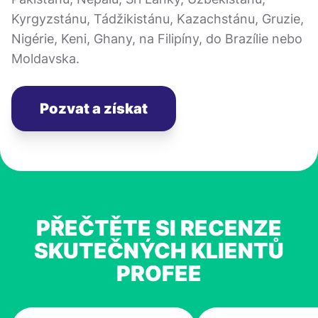
Kyrgyzstánu, Tádžikistánu, Kazachstánu, Gruzie,
Nigérie, Keni, Ghany, na Filipíny, do Brazílie nebo
Moldavska.
Pozvat a získat
PŘEČTĚTE SI RECENZE
SKUTEČNÝCH KLIENTŮ
PROFEE