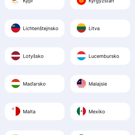
Kypr
Kyrgyzstán
Lichtenštejnsko
Litva
Lotyšsko
Lucembursko
Maďarsko
Malajsie
Malta
Mexiko