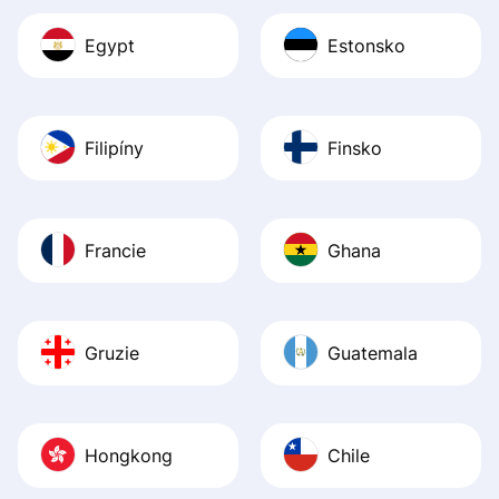
Egypt
Estonsko
Filipíny
Finsko
Francie
Ghana
Gruzie
Guatemala
Hongkong
Chile