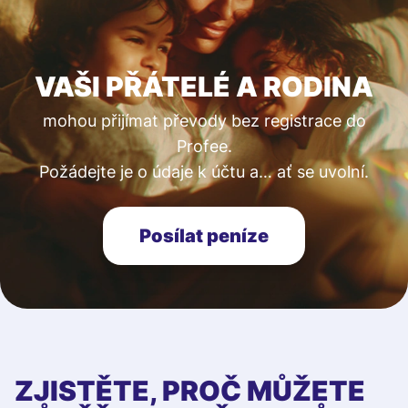
VAŠI PŘÁTELÉ A RODINA
mohou přijímat převody bez registrace do
Profee.
Požádejte je o údaje k účtu a… ať se uvolní.
Posílat peníze
ZJISTĚTE, PROČ MŮŽETE