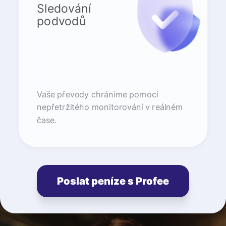
Sledování
podvodů
Vaše převody chráníme pomocí
nepřetržitého monitorování v reálném
čase.
Poslat peníze s Profee