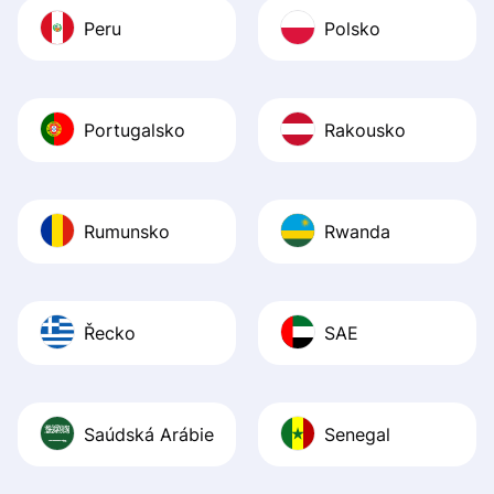
Peru
Polsko
Portugalsko
Rakousko
Rumunsko
Rwanda
Řecko
SAE
Saúdská Arábie
Senegal