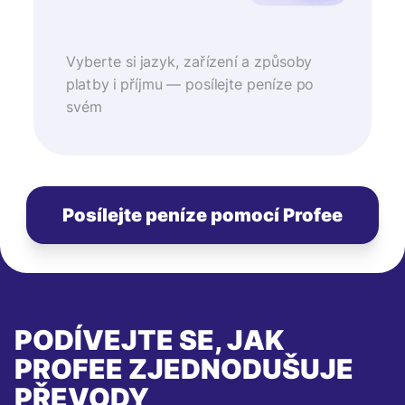
Vyberte si jazyk, zařízení a způsoby
platby i příjmu — posílejte peníze po
svém
Posílejte peníze pomocí Profee
PODÍVEJTE SE, JAK
PROFEE ZJEDNODUŠUJE
PŘEVODY