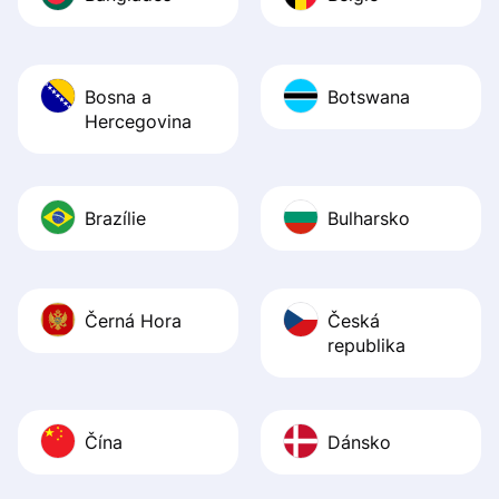
Bosna a
Botswana
Hercegovina
Brazílie
Bulharsko
Černá Hora
Česká
republika
Čína
Dánsko