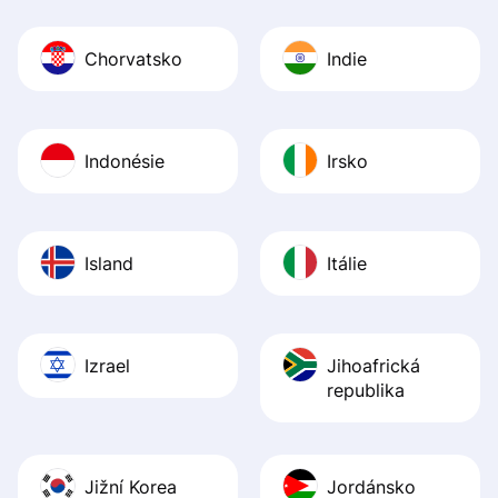
Chorvatsko
Indie
Indonésie
Irsko
Island
Itálie
Izrael
Jihoafrická
republika
Jižní Korea
Jordánsko