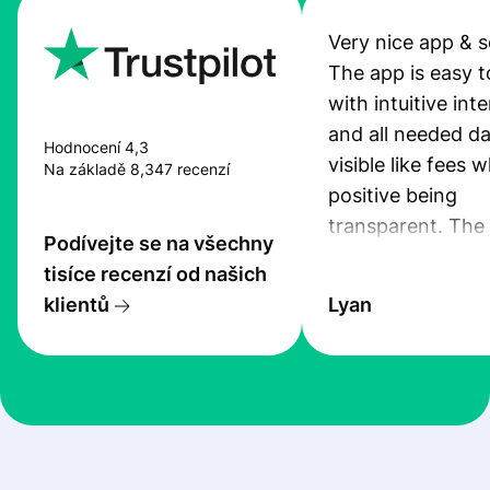
Very nice app & s
The app is easy t
with intuitive int
and all needed da
Hodnocení 4,3
visible like fees w
Na základě 8,347 recenzí
positive being
transparent. The
Podívejte se na všechny
service is great, l
tisíce recenzí od našich
transfers are fas
klientů
Lyan
the exchange rate
very good! The
customer suppor
at Profee is very 
& responsive. I h
few questions wh