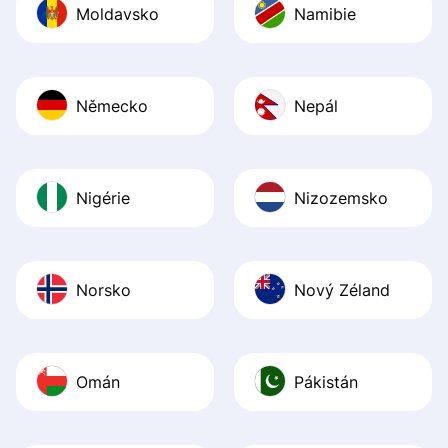
Moldavsko
Namibie
Německo
Nepál
Nigérie
Nizozemsko
Norsko
Nový Zéland
Omán
Pákistán