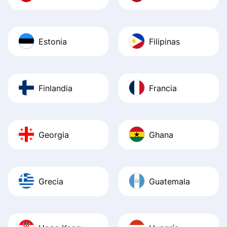
Estonia
Filipinas
Finlandia
Francia
Georgia
Ghana
Grecia
Guatemala