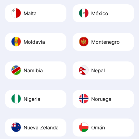
Malta
México
Moldavia
Montenegro
Namibia
Nepal
Nigeria
Noruega
Nueva Zelanda
Omán