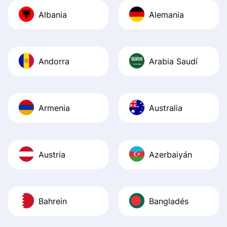
journey was smo
Albania
Alemania
Recommend it!
Andorra
Arabia Saudí
Armenia
Australia
Austria
Azerbaiyán
Bahrein
Bangladés