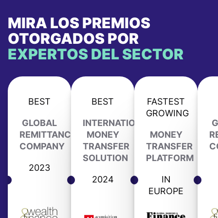
MIRA LOS PREMIOS
OTORGADOS POR
EXPERTOS DEL SECTOR
BEST
BEST
FASTEST
GROWING
GLOBAL
INTERNATIONAL
G
REMITTANCE
MONEY
MONEY
R
COMPANY
TRANSFER
TRANSFER
C
SOLUTION
PLATFORM
2023
2024
IN
EUROPE