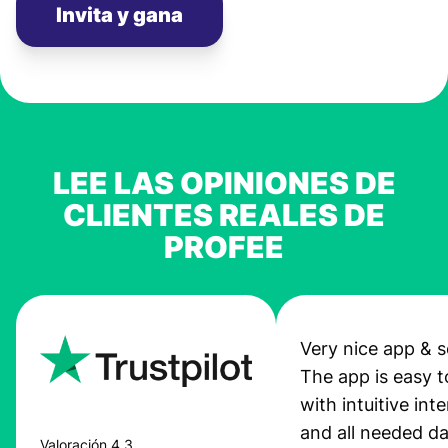
Invita y gana
LEE LAS OPINIONES DE
CLIENTES REALES DE
PROFEE
Very nice app & s
The app is easy t
with intuitive int
and all needed da
Valoración 4,3