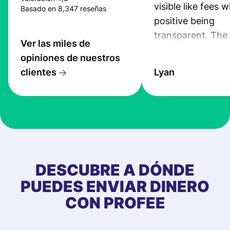
visible like fees w
Basado en 8,347 reseñas
positive being
transparent. The
Ver las miles de
service is great, l
opiniones de nuestros
transfers are fas
clientes
Lyan
the exchange rate
very good! The
customer suppor
at Profee is very 
& responsive. I h
few questions wh
first started usin
DESCUBRE A DÓNDE
app, and they we
PUEDES ENVIAR DINERO
quick to provide 
CON PROFEE
and helpful answ
Also, the level u