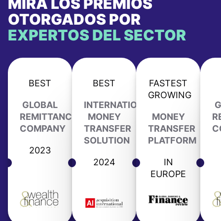
MIRA LOS PREMIOS
OTORGADOS POR
EXPERTOS DEL SECTOR
BEST
BEST
FASTEST
GROWING
GLOBAL
INTERNATIONAL
G
REMITTANCE
MONEY
MONEY
R
COMPANY
TRANSFER
TRANSFER
C
SOLUTION
PLATFORM
2023
2024
IN
EUROPE