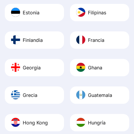
Estonia
Filipinas
Finlandia
Francia
Georgia
Ghana
Grecia
Guatemala
Hong Kong
Hungría