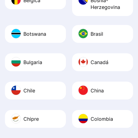
Bélgica
Bosnia-
Herzegovina
Botswana
Brasil
Bulgaria
Canadá
Chile
China
Chipre
Colombia