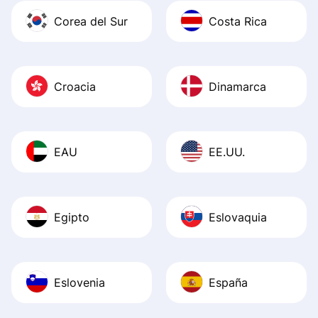
Corea del Sur
Costa Rica
Croacia
Dinamarca
EAU
EE.UU.
Egipto
Eslovaquia
Eslovenia
España