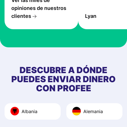
Ver las miles de
service is great, l
opiniones de nuestros
transfers are fas
clientes
Lyan
the exchange rate
very good! The
customer suppor
at Profee is very 
& responsive. I h
few questions wh
first started usin
DESCUBRE A DÓNDE
app, and they we
PUEDES ENVIAR DINERO
quick to provide 
CON PROFEE
and helpful answ
Also, the level u
journey was smo
Albania
Alemania
Recommend it!