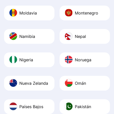
Moldavia
Montenegro
Namibia
Nepal
Nigeria
Noruega
Nueva Zelanda
Omán
Países Bajos
Pakistán