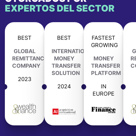
EXPERTOS DEL SECTOR
BEST
BEST
FASTEST
GROWING
GLOBAL
INTERNATIONAL
G
REMITTANCE
MONEY
MONEY
R
COMPANY
TRANSFER
TRANSFER
C
SOLUTION
PLATFORM
2023
2024
IN
EUROPE