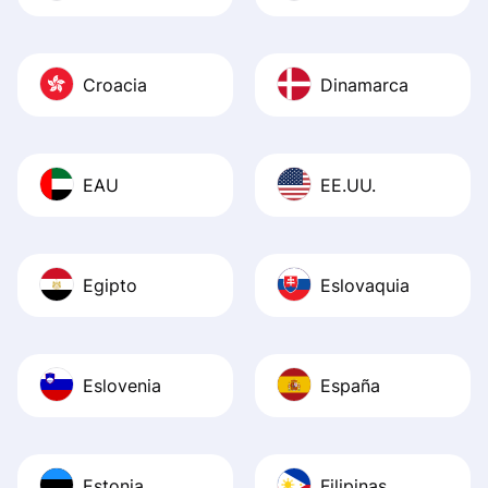
Croacia
Dinamarca
EAU
EE.UU.
Egipto
Eslovaquia
Eslovenia
España
Estonia
Filipinas