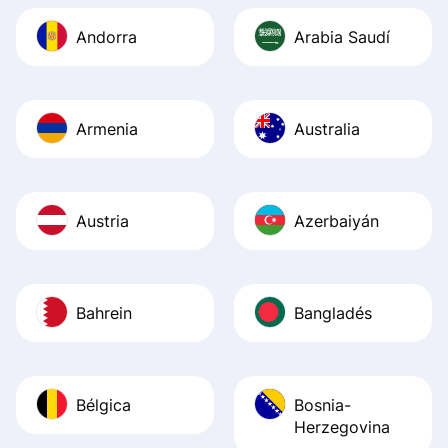
Andorra
Arabia Saudí
Armenia
Australia
Austria
Azerbaiyán
Bahrein
Bangladés
Bélgica
Bosnia-
Herzegovina