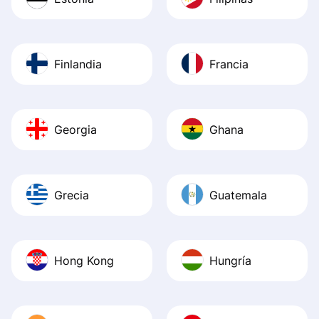
Finlandia
Francia
Georgia
Ghana
Grecia
Guatemala
Hong Kong
Hungría