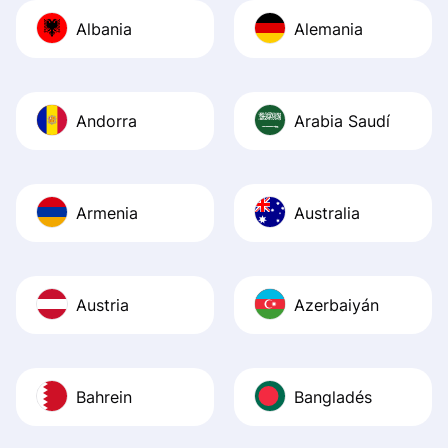
journey was smo
Albania
Alemania
Recommend it!
Andorra
Arabia Saudí
Armenia
Australia
Austria
Azerbaiyán
Bahrein
Bangladés