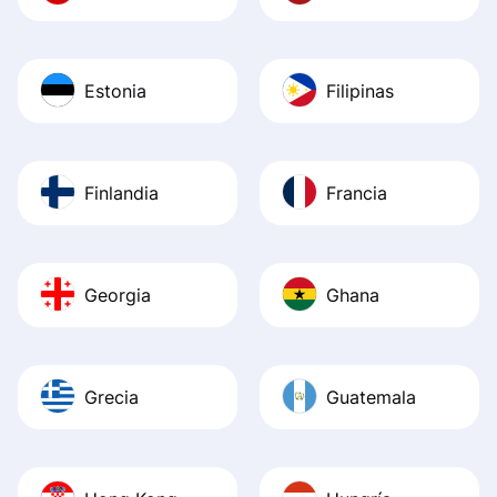
Estonia
Filipinas
Finlandia
Francia
Georgia
Ghana
Grecia
Guatemala