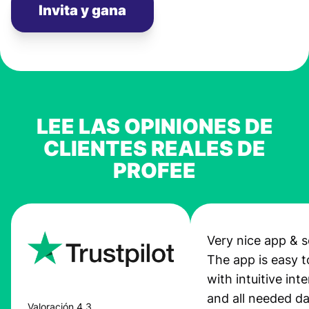
Invita y gana
LEE LAS OPINIONES DE
CLIENTES REALES DE
PROFEE
Very nice app & s
The app is easy t
with intuitive int
and all needed da
Valoración 4,3