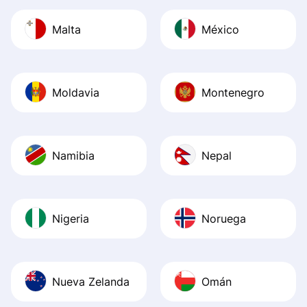
Malta
México
Moldavia
Montenegro
Namibia
Nepal
Nigeria
Noruega
Nueva Zelanda
Omán