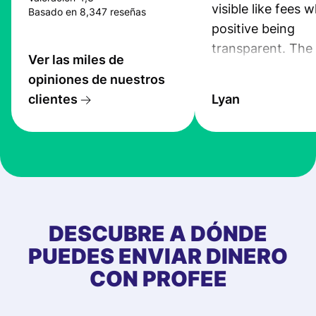
visible like fees w
Basado en 8,347 reseñas
positive being
transparent. The
Ver las miles de
service is great, l
opiniones de nuestros
transfers are fas
clientes
Lyan
the exchange rate
very good! The
customer suppor
at Profee is very 
& responsive. I h
few questions wh
first started usin
DESCUBRE A DÓNDE
app, and they we
PUEDES ENVIAR DINERO
quick to provide 
CON PROFEE
and helpful answ
Also, the level u