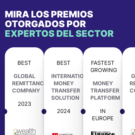
MIRA LOS PREMIOS
OTORGADOS POR
EXPERTOS DEL SECTOR
BEST
BEST
FASTEST
GROWING
GLOBAL
INTERNATIONAL
G
REMITTANCE
MONEY
MONEY
R
COMPANY
TRANSFER
TRANSFER
C
SOLUTION
PLATFORM
2023
2024
IN
EUROPE