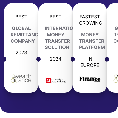
BEST
BEST
FASTEST
GROWING
GLOBAL
INTERNATIONAL
G
REMITTANCE
MONEY
MONEY
R
COMPANY
TRANSFER
TRANSFER
C
SOLUTION
PLATFORM
2023
2024
IN
EUROPE