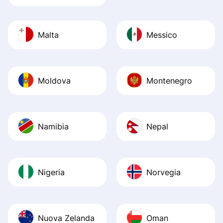
Malta
Messico
Moldova
Montenegro
Namibia
Nepal
Nigeria
Norvegia
Nuova Zelanda
Oman