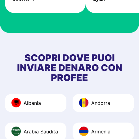
the exchange rate
very good! The
customer suppor
at Profee is very 
& responsive. I h
few questions wh
first started usin
SCOPRI DOVE PUOI
app, and they we
INVIARE DENARO CON
quick to provide 
PROFEE
and helpful answ
Also, the level u
journey was smo
Albania
Andorra
Recommend it!
Arabia Saudita
Armenia