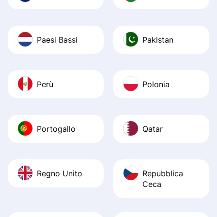
Paesi Bassi
Pakistan
Perù
Polonia
Portogallo
Qatar
Regno Unito
Repubblica
Ceca