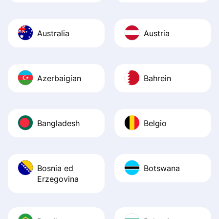
Australia
Austria
Azerbaigian
Bahrein
Bangladesh
Belgio
Bosnia ed
Botswana
Erzegovina