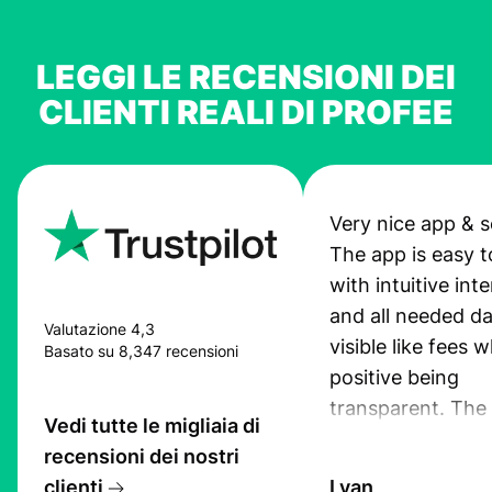
LEGGI LE RECENSIONI DEI
CLIENTI REALI DI PROFEE
Very nice app & s
The app is easy t
with intuitive int
and all needed da
Valutazione 4,3
visible like fees w
Basato su 8,347 recensioni
positive being
transparent. The
Vedi tutte le migliaia di
service is great, l
recensioni dei nostri
transfers are fas
clienti
Lyan