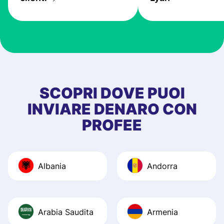
the exchange rate
very good! The
customer suppor
at Profee is very 
& responsive. I h
few questions wh
first started usin
SCOPRI DOVE PUOI
app, and they we
INVIARE DENARO CON
quick to provide 
PROFEE
and helpful answ
Also, the level u
journey was smo
Albania
Andorra
Recommend it!
Arabia Saudita
Armenia