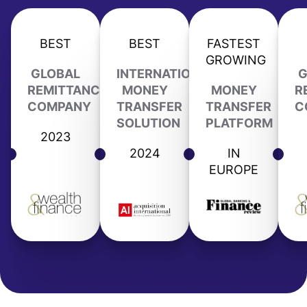
BEST
BEST
FASTEST
GROWING
GLOBAL
INTERNATIONAL
G
REMITTANCE
MONEY
MONEY
R
COMPANY
TRANSFER
TRANSFER
C
SOLUTION
PLATFORM
2023
2024
IN
EUROPE