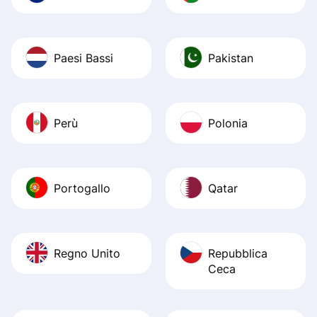
Paesi Bassi
Pakistan
Perù
Polonia
Portogallo
Qatar
Regno Unito
Repubblica
Ceca