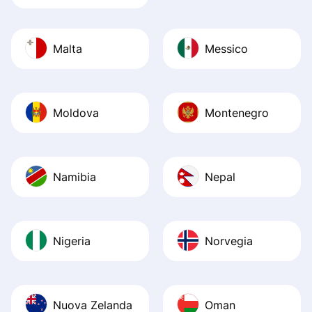
Malta
Messico
Moldova
Montenegro
Namibia
Nepal
Nigeria
Norvegia
Nuova Zelanda
Oman