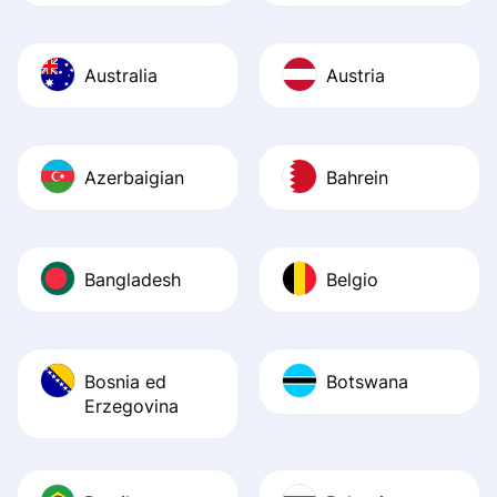
Australia
Austria
Azerbaigian
Bahrein
Bangladesh
Belgio
Bosnia ed
Botswana
Erzegovina