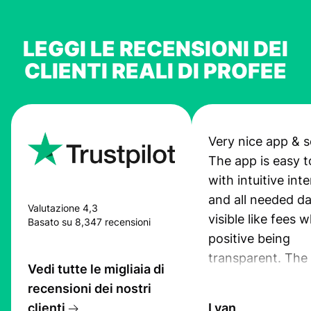
LEGGI LE RECENSIONI DEI
CLIENTI REALI DI PROFEE
Very nice app & s
The app is easy t
with intuitive int
and all needed da
Valutazione 4,3
visible like fees w
Basato su 8,347 recensioni
positive being
transparent. The
Vedi tutte le migliaia di
service is great, l
recensioni dei nostri
transfers are fas
clienti
Lyan