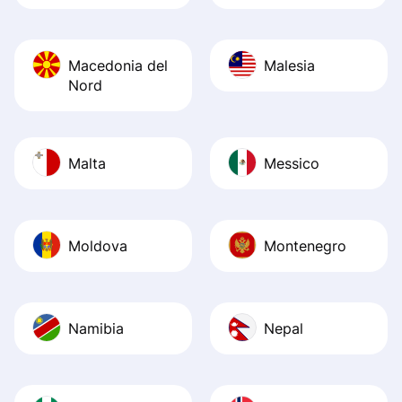
Macedonia del
Malesia
Nord
Malta
Messico
Moldova
Montenegro
Namibia
Nepal