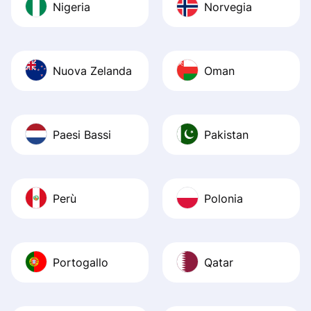
Nigeria
Norvegia
Nuova Zelanda
Oman
Paesi Bassi
Pakistan
Perù
Polonia
Portogallo
Qatar