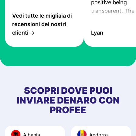
positive being
transparent. The
Vedi tutte le migliaia di
service is great, l
recensioni dei nostri
transfers are fas
clienti
Lyan
the exchange rate
very good! The
customer suppor
at Profee is very 
& responsive. I h
few questions wh
first started usin
SCOPRI DOVE PUOI
app, and they we
INVIARE DENARO CON
quick to provide 
PROFEE
and helpful answ
Also, the level u
journey was smo
Albania
Andorra