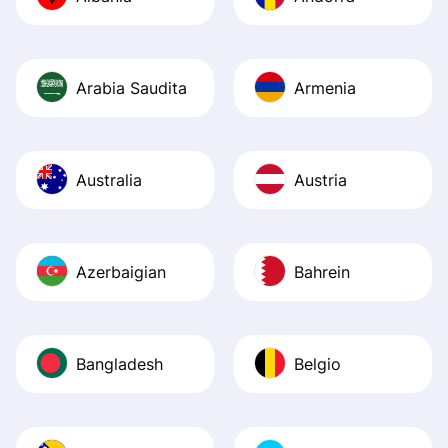
Recommend it!
Arabia Saudita
Armenia
Australia
Austria
Azerbaigian
Bahrein
Bangladesh
Belgio