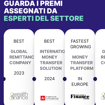
GUARDA I PREMI
ASSEGNATI DA
ESPERTI DEL SETTORE
BEST
BEST
FASTEST
GROWING
GLOBAL
INTERNATIONAL
G
REMITTANCE
MONEY
MONEY
R
COMPANY
TRANSFER
TRANSFER
C
SOLUTION
PLATFORM
2023
2024
IN
EUROPE