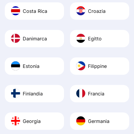
Costa Rica
Croazia
Danimarca
Egitto
Estonia
Filippine
Finlandia
Francia
Georgia
Germania