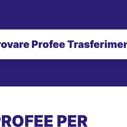
rovare Profee Trasferimen
PROFEE PER