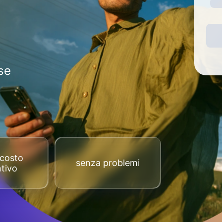
se
costo
senza problemi
tivo