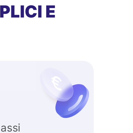
LICI E
tassi