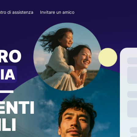
tro di assistenza
Invitare un amico
ARO
IA
—
ENTI
LI