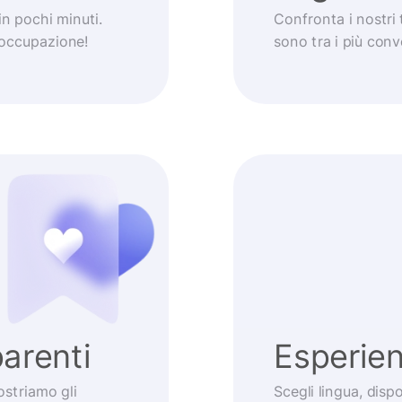
 in pochi minuti.
Confronta i nostri 
eoccupazione!
sono tra i più con
arenti
Esperie
striamo gli
Scegli lingua, dis