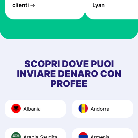
transfers are fas
clienti
Lyan
the exchange rate
very good! The
customer suppor
at Profee is very 
& responsive. I h
few questions wh
first started usin
SCOPRI DOVE PUOI
app, and they we
INVIARE DENARO CON
quick to provide 
PROFEE
and helpful answ
Also, the level u
journey was smo
Albania
Andorra
Recommend it!
Arabia Saudita
Armenia