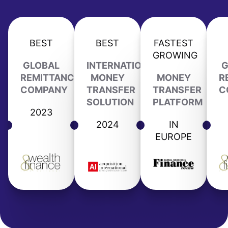
BEST
BEST
FASTEST
GROWING
GLOBAL
INTERNATIONAL
G
REMITTANCE
MONEY
MONEY
R
COMPANY
TRANSFER
TRANSFER
C
SOLUTION
PLATFORM
2023
2024
IN
EUROPE