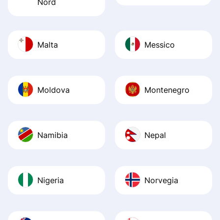
Nord
Malta
Messico
Moldova
Montenegro
Namibia
Nepal
Nigeria
Norvegia