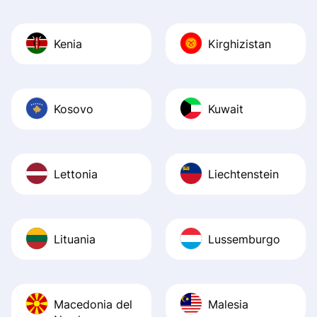
Kenia
Kirghizistan
Kosovo
Kuwait
Lettonia
Liechtenstein
Lituania
Lussemburgo
Macedonia del
Malesia