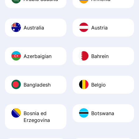
Australia
Austria
Azerbaigian
Bahrein
Bangladesh
Belgio
Bosnia ed
Botswana
Erzegovina