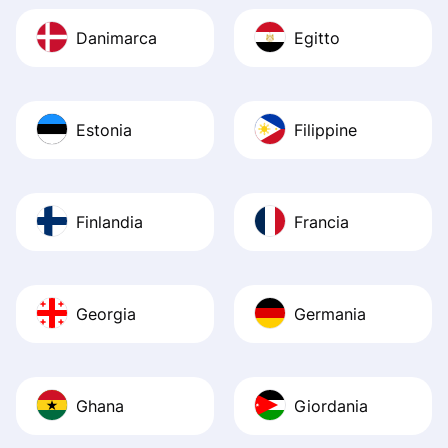
Danimarca
Egitto
Estonia
Filippine
Finlandia
Francia
Georgia
Germania
Ghana
Giordania