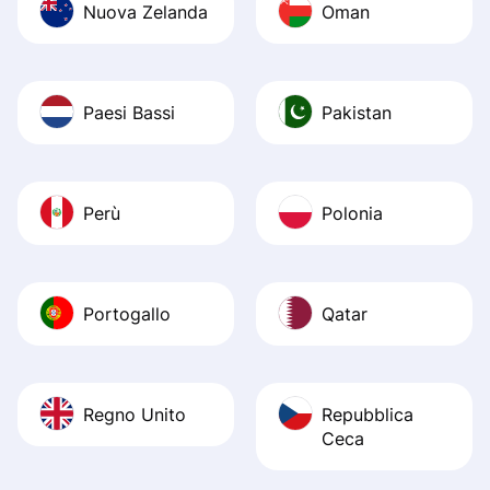
Nuova Zelanda
Oman
Paesi Bassi
Pakistan
Perù
Polonia
Portogallo
Qatar
Regno Unito
Repubblica
Ceca