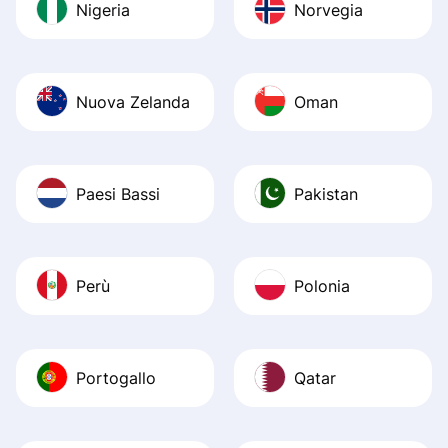
Nigeria
Norvegia
Nuova Zelanda
Oman
Paesi Bassi
Pakistan
Perù
Polonia
Portogallo
Qatar