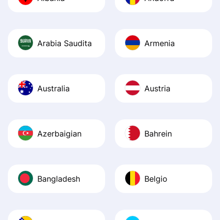
Recommend it!
Arabia Saudita
Armenia
Australia
Austria
Azerbaigian
Bahrein
Bangladesh
Belgio