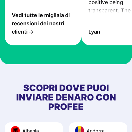
positive being
transparent. The
Vedi tutte le migliaia di
service is great, l
recensioni dei nostri
transfers are fas
clienti
Lyan
the exchange rate
very good! The
customer suppor
at Profee is very 
& responsive. I h
few questions wh
first started usin
SCOPRI DOVE PUOI
app, and they we
INVIARE DENARO CON
quick to provide 
PROFEE
and helpful answ
Also, the level u
journey was smo
Albania
Andorra