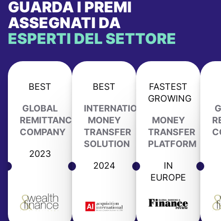
GUARDA I PREMI
ASSEGNATI DA
ESPERTI DEL SETTORE
BEST
BEST
FASTEST
GROWING
GLOBAL
INTERNATIONAL
G
REMITTANCE
MONEY
MONEY
R
COMPANY
TRANSFER
TRANSFER
C
SOLUTION
PLATFORM
2023
2024
IN
EUROPE