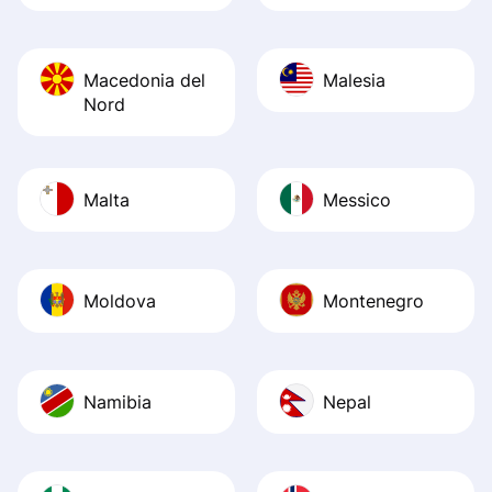
Macedonia del
Malesia
Nord
Malta
Messico
Moldova
Montenegro
Namibia
Nepal