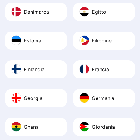
Danimarca
Egitto
Estonia
Filippine
Finlandia
Francia
Georgia
Germania
Ghana
Giordania