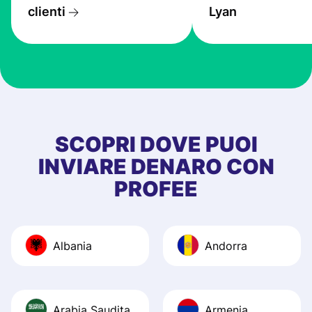
transfers are fas
clienti
Lyan
the exchange rate
very good! The
customer suppor
at Profee is very 
& responsive. I h
few questions wh
first started usin
SCOPRI DOVE PUOI
app, and they we
INVIARE DENARO CON
quick to provide 
PROFEE
and helpful answ
Also, the level u
journey was smo
Albania
Andorra
Recommend it!
Arabia Saudita
Armenia