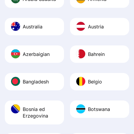
Australia
Austria
Azerbaigian
Bahrein
Bangladesh
Belgio
Bosnia ed
Botswana
Erzegovina