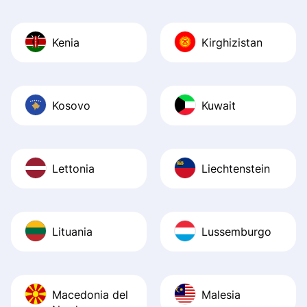
Kenia
Kirghizistan
Kosovo
Kuwait
Lettonia
Liechtenstein
Lituania
Lussemburgo
Macedonia del
Malesia