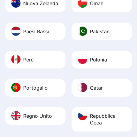
Nuova Zelanda
Oman
Paesi Bassi
Pakistan
Perù
Polonia
Portogallo
Qatar
Regno Unito
Repubblica
Ceca