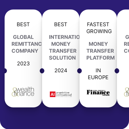
BEST
BEST
FASTEST
GROWING
GLOBAL
INTERNATIONAL
G
REMITTANCE
MONEY
MONEY
R
COMPANY
TRANSFER
TRANSFER
C
SOLUTION
PLATFORM
2023
2024
IN
EUROPE