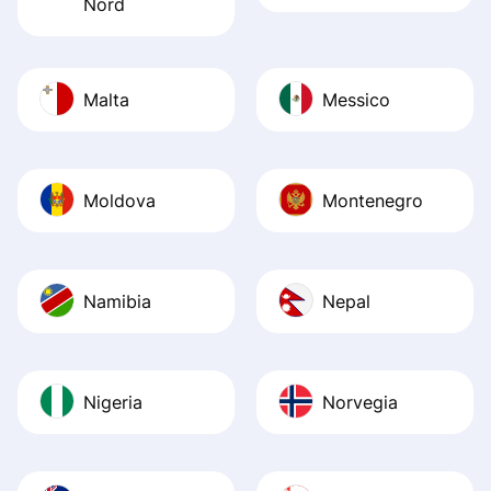
Nord
Malta
Messico
Moldova
Montenegro
Namibia
Nepal
Nigeria
Norvegia