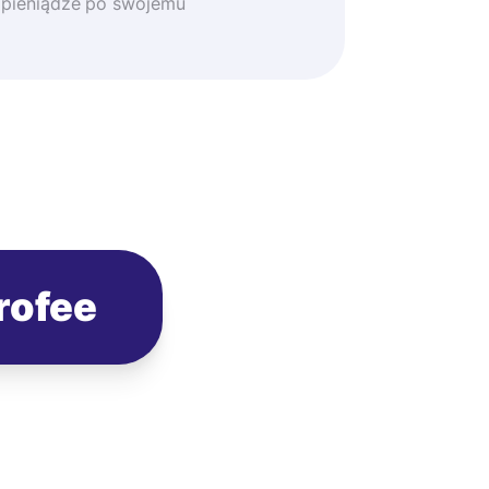
 pieniądze po swojemu
rofee