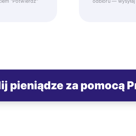
ęciem "Potwierdź"
odbioru — wysyłaj
ij pieniądze za pomocą P