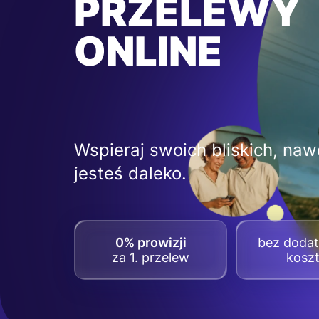
PRZELEWY
ONLINE
Wspieraj swoich bliskich, nawe
jesteś daleko.
0% prowizji
bez doda
za 1. przelew
kosz