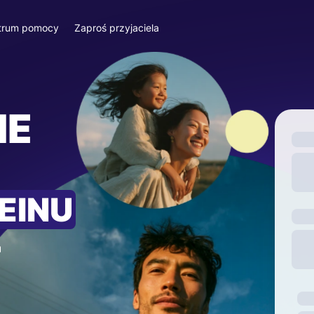
trum pomocy
Zaproś przyjaciela
IE
EINU
—