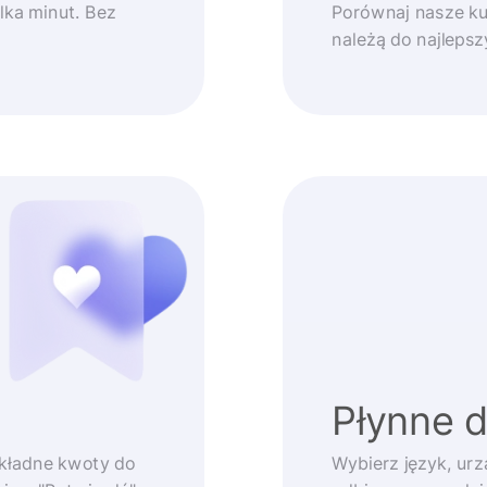
lka minut. Bez
Porównaj nasze ku
należą do najleps
Płynne 
okładne kwoty do
Wybierz język, urz