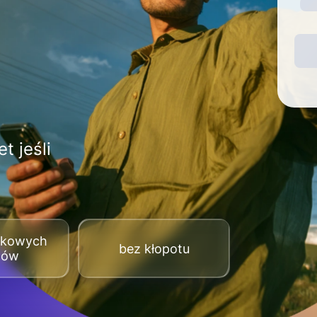
t jeśli
tkowych
bez kłopotu
tów