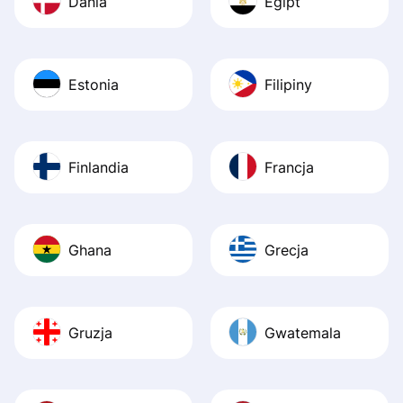
Dania
Egipt
Estonia
Filipiny
Finlandia
Francja
Ghana
Grecja
Gruzja
Gwatemala