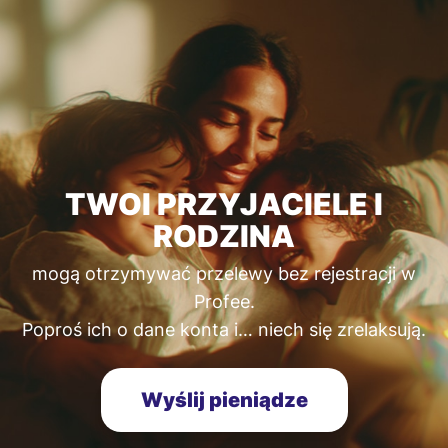
TWOI PRZYJACIELE I
RODZINA
mogą otrzymywać przelewy bez rejestracji w
Profee.
Poproś ich o dane konta i… niech się zrelaksują.
Wyślij pieniądze