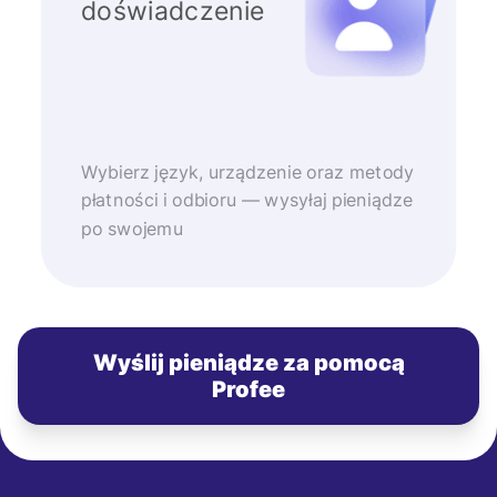
doświadczenie
Wybierz język, urządzenie oraz metody
płatności i odbioru — wysyłaj pieniądze
po swojemu
Wyślij pieniądze za pomocą
Profee