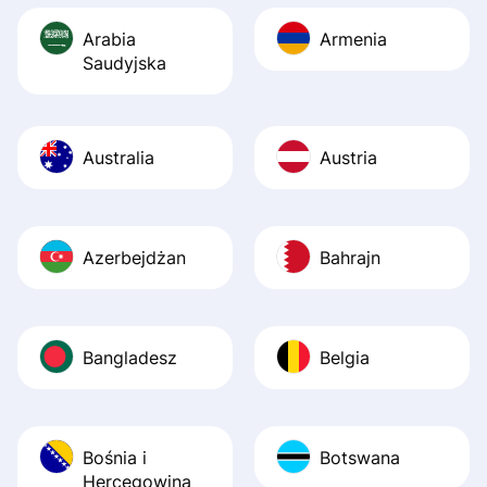
Arabia
Armenia
Saudyjska
Australia
Austria
Azerbejdżan
Bahrajn
Bangladesz
Belgia
Bośnia i
Botswana
Hercegowina