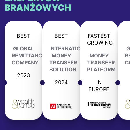
BRANŻOWYCH
BEST
BEST
FASTEST
GROWING
GLOBAL
INTERNATIONAL
G
REMITTANCE
MONEY
MONEY
R
COMPANY
TRANSFER
TRANSFER
C
SOLUTION
PLATFORM
2023
2024
IN
EUROPE