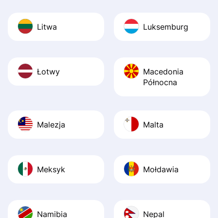
Litwa
Luksemburg
Łotwy
Macedonia
Północna
Malezja
Malta
Meksyk
Mołdawia
Namibia
Nepal