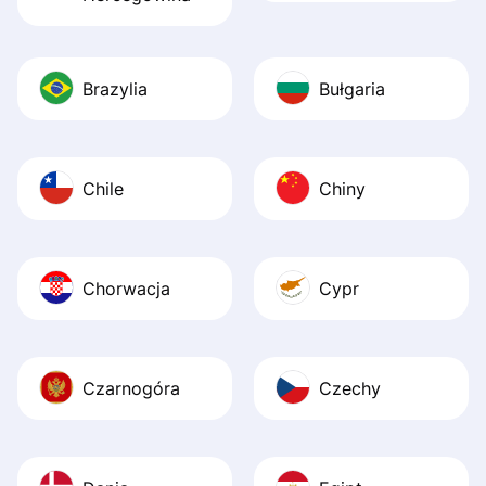
Brazylia
Bułgaria
Chile
Chiny
Chorwacja
Cypr
Czarnogóra
Czechy