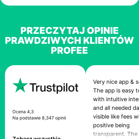
PRZECZYTAJ OPINIE
PRAWDZIWYCH KLIENTÓW
PROFEE
Very nice app & s
The app is easy t
with intuitive int
and all needed da
Ocena 4,3
visible like fees w
Na podstawie 8,347 opinii
positive being
transparent. The
Zobacz wszystkie