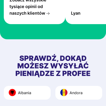
service is great, l
tysiące opinii od
transfers are fas
naszych klientów
Lyan
the exchange rate
very good! The
customer suppor
at Profee is very 
& responsive. I h
few questions wh
first started usin
SPRAWDŹ, DOKĄD
app, and they we
MOŻESZ WYSYŁAĆ
quick to provide 
PIENIĄDZE Z PROFEE
and helpful answ
Also, the level u
journey was smo
Albania
Andora
Recommend it!