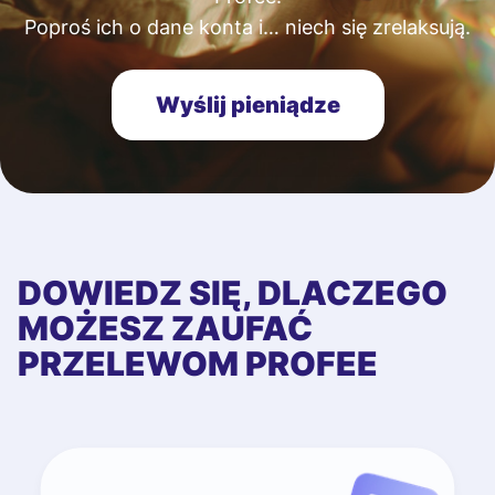
Poproś ich o dane konta i… niech się zrelaksują.
Wyślij pieniądze
DOWIEDZ SIĘ, DLACZEGO
MOŻESZ ZAUFAĆ
PRZELEWOM PROFEE