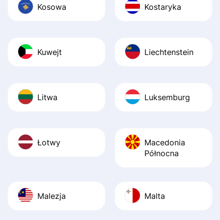
Kosowa
Kostaryka
Kuwejt
Liechtenstein
Litwa
Luksemburg
Łotwy
Macedonia
Północna
Malezja
Malta