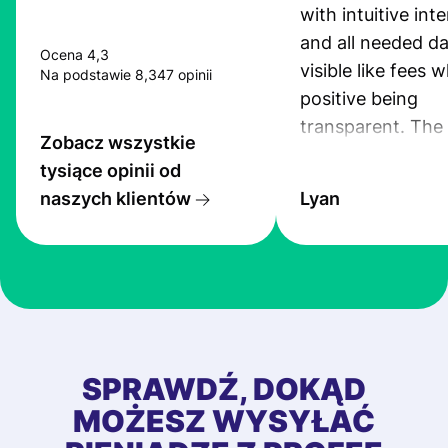
with intuitive int
and all needed da
Ocena 4,3
visible like fees w
Na podstawie 8,347 opinii
positive being
transparent. The
Zobacz wszystkie
service is great, l
tysiące opinii od
transfers are fas
naszych klientów
Lyan
the exchange rate
very good! The
customer suppor
at Profee is very 
& responsive. I h
few questions wh
first started usin
SPRAWDŹ, DOKĄD
app, and they we
MOŻESZ WYSYŁAĆ
quick to provide 