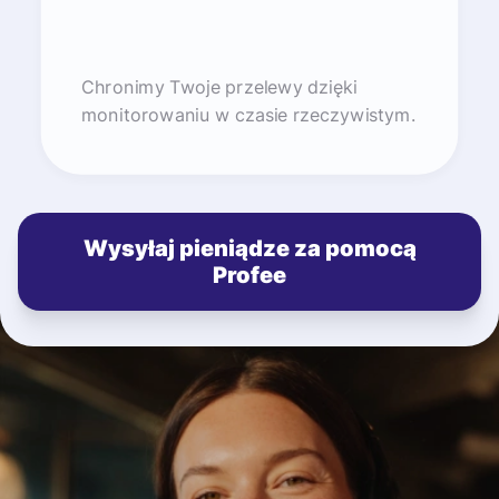
Chronimy Twoje przelewy dzięki
monitorowaniu w czasie rzeczywistym.
Wysyłaj pieniądze za pomocą
Profee