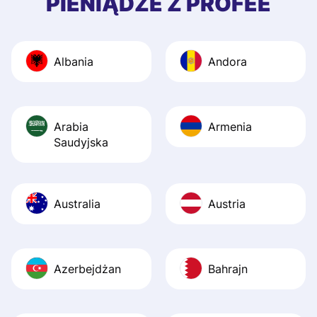
PIENIĄDZE Z PROFEE
and helpful answ
Also, the level u
journey was smo
Albania
Andora
Recommend it!
Arabia
Armenia
Saudyjska
Australia
Austria
Azerbejdżan
Bahrajn