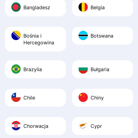
Bangladesz
Belgia
Bośnia i
Botswana
Hercegowina
Brazylia
Bułgaria
Chile
Chiny
Chorwacja
Cypr