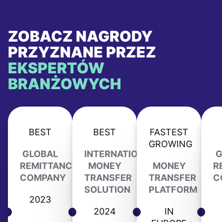
ZOBACZ NAGRODY
PRZYZNANE PRZEZ
EKSPERTÓW
BRANŻOWYCH
BEST
BEST
FASTEST
GROWING
GLOBAL
INTERNATIONAL
G
REMITTANCE
MONEY
MONEY
R
COMPANY
TRANSFER
TRANSFER
C
SOLUTION
PLATFORM
2023
2024
IN