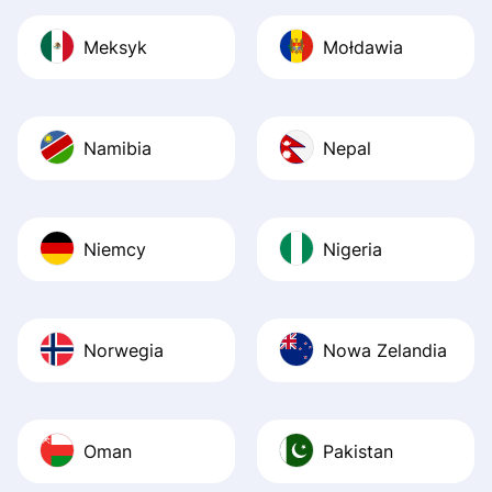
Meksyk
Mołdawia
Namibia
Nepal
Niemcy
Nigeria
Norwegia
Nowa Zelandia
Oman
Pakistan