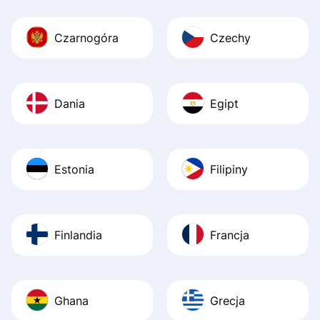
Czarnogóra
Czechy
Dania
Egipt
Estonia
Filipiny
Finlandia
Francja
Ghana
Grecja