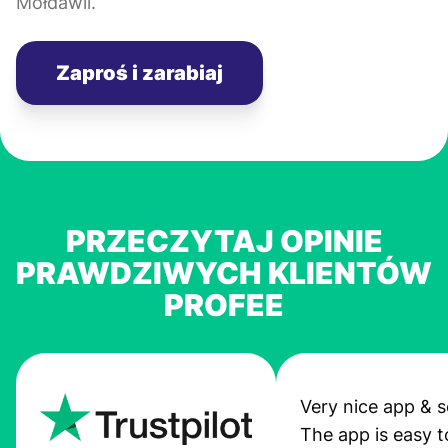
Mołdawii.
Zaproś i zarabiaj
PRZECZYTAJ OPINIE
PRAWDZIWYCH KLIENTÓW
PROFEE
Very nice app & s
The app is easy t