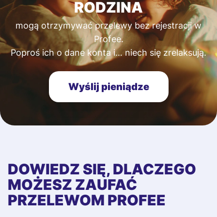
RODZINA
mogą otrzymywać przelewy bez rejestracji w
Profee.
Poproś ich o dane konta i… niech się zrelaksują.
Wyślij pieniądze
DOWIEDZ SIĘ, DLACZEGO
MOŻESZ ZAUFAĆ
PRZELEWOM PROFEE