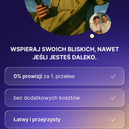
WSPIERAJ SWOICH BLISKICH, NAWET
JEŚLI JESTEŚ DALEKO.
0% prowizji
za 1. przelew
bez dodatkowych kosztów
Łatwy i przejrzysty