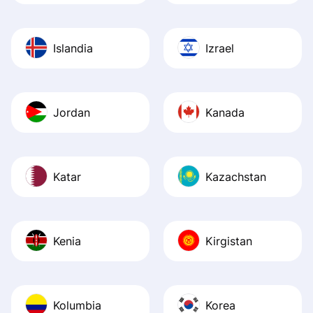
Islandia
Izrael
Jordan
Kanada
Katar
Kazachstan
Kenia
Kirgistan
Kolumbia
Korea