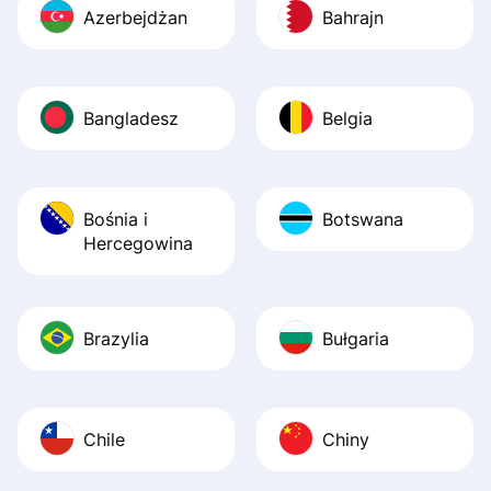
Azerbejdżan
Bahrajn
Bangladesz
Belgia
Bośnia i
Botswana
Hercegowina
Brazylia
Bułgaria
Chile
Chiny