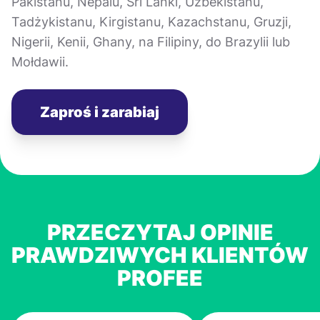
Pakistanu, Nepalu, Sri Lanki, Uzbekistanu,
Tadżykistanu, Kirgistanu, Kazachstanu, Gruzji,
Nigerii, Kenii, Ghany, na Filipiny, do Brazylii lub
Mołdawii.
Zaproś i zarabiaj
PRZECZYTAJ OPINIE
PRAWDZIWYCH KLIENTÓW
PROFEE