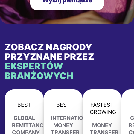
Wyślij pieniądze
ZOBACZ NAGRODY
PRZYZNANE PRZEZ
EKSPERTÓW
BRANŻOWYCH
BEST
BEST
FASTEST
GROWING
GLOBAL
INTERNATIONAL
G
REMITTANCE
MONEY
MONEY
R
COMPANY
TRANSFER
TRANSFER
C