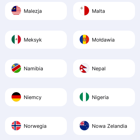
Malezja
Malta
Meksyk
Mołdawia
Namibia
Nepal
Niemcy
Nigeria
Norwegia
Nowa Zelandia