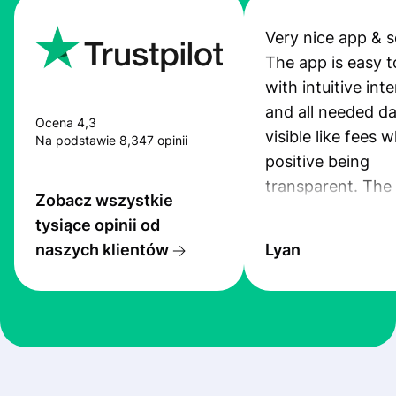
Very nice app & s
The app is easy t
with intuitive int
and all needed da
Ocena 4,3
visible like fees w
Na podstawie 8,347 opinii
positive being
transparent. The
Zobacz wszystkie
service is great, l
tysiące opinii od
transfers are fas
naszych klientów
Lyan
the exchange rate
very good! The
customer suppor
at Profee is very 
& responsive. I h
few questions wh