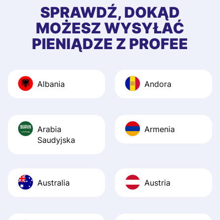
first started usin
SPRAWDŹ, DOKĄD
app, and they we
MOŻESZ WYSYŁAĆ
quick to provide 
PIENIĄDZE Z PROFEE
and helpful answ
Also, the level u
journey was smo
Albania
Andora
Recommend it!
Arabia
Armenia
Saudyjska
Australia
Austria