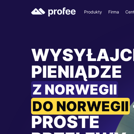
Produkty
Firma
Cen
WYSYŁAJC
PIENIĄDZE
Z NORWEGII
DO NORWEGII
PROSTE