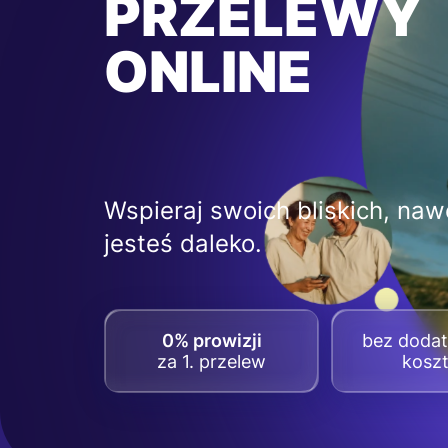
PRZELEWY
ONLINE
Wspieraj swoich bliskich, nawe
jesteś daleko.
0% prowizji
bez doda
za 1. przelew
kosz