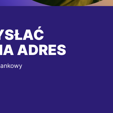
YSŁAĆ
NA ADRES
bankowy