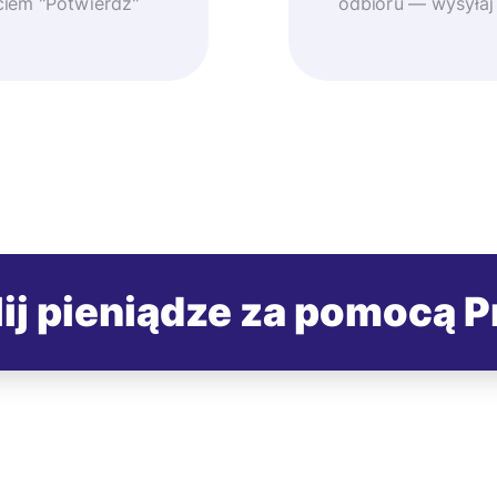
ęciem "Potwierdź"
odbioru — wysyłaj
ij pieniądze za pomocą P