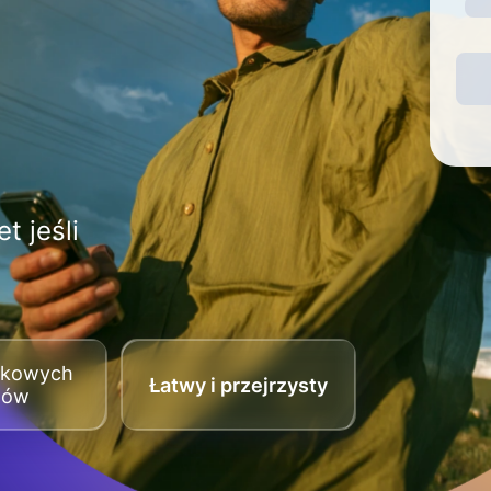
t jeśli
tkowych
Łatwy i przejrzysty
tów