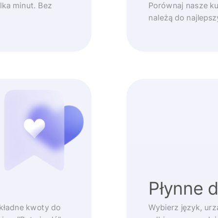
lka minut. Bez
Porównaj nasze ku
należą do najleps
Płynne 
okładne kwoty do
Wybierz język, urz