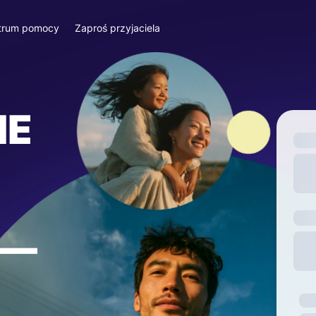
trum pomocy
Zaproś przyjaciela
IE
—