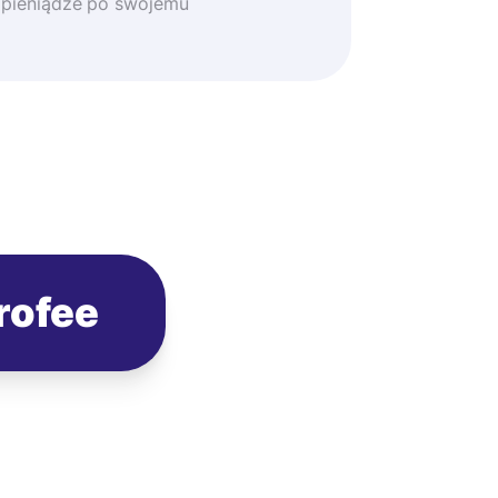
 pieniądze po swojemu
rofee