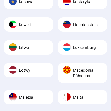
Kosowa
Kostaryka
Kuwejt
Liechtenstein
Litwa
Luksemburg
Łotwy
Macedonia
Północna
Malezja
Malta