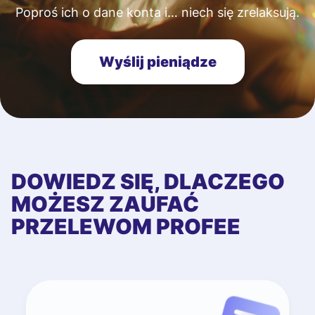
Poproś ich o dane konta i… niech się zrelaksują.
Wyślij pieniądze
DOWIEDZ SIĘ, DLACZEGO
MOŻESZ ZAUFAĆ
PRZELEWOM PROFEE