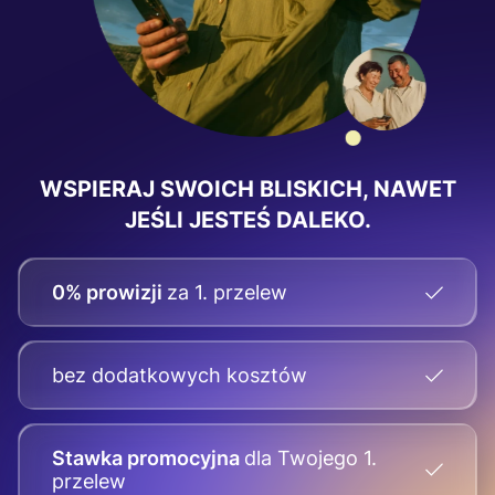
WSPIERAJ SWOICH BLISKICH, NAWET
JEŚLI JESTEŚ DALEKO.
0% prowizji
za 1. przelew
bez dodatkowych kosztów
Stawka promocyjna
dla Twojego
1.
przelew