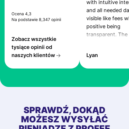
with intuitive int
and all needed da
Ocena 4,3
visible like fees w
Na podstawie 8,347 opinii
positive being
transparent. The
Zobacz wszystkie
service is great, l
tysiące opinii od
transfers are fas
naszych klientów
Lyan
the exchange rate
very good! The
customer suppor
at Profee is very 
& responsive. I h
few questions wh
first started usin
SPRAWDŹ, DOKĄD
app, and they we
MOŻESZ WYSYŁAĆ
quick to provide 
PIENIĄDZE Z PROFEE