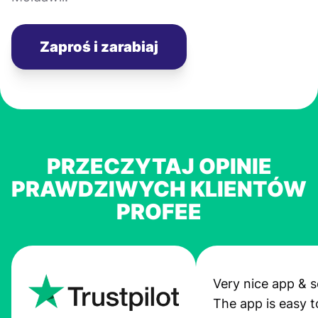
Zaproś i zarabiaj
PRZECZYTAJ OPINIE
PRAWDZIWYCH KLIENTÓW
PROFEE
Very nice app & s
The app is easy t