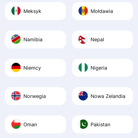
Meksyk
Mołdawia
Namibia
Nepal
Niemcy
Nigeria
Norwegia
Nowa Zelandia
Oman
Pakistan