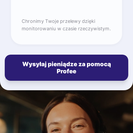
Chronimy Twoje przelewy dzięki
monitorowaniu w czasie rzeczywistym.
Wysyłaj pieniądze za pomocą
Profee