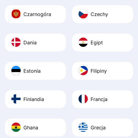
Czarnogóra
Czechy
Dania
Egipt
Estonia
Filipiny
Finlandia
Francja
Ghana
Grecja