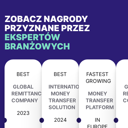
ZOBACZ NAGRODY
PRZYZNANE PRZEZ
EKSPERTÓW
BRANŻOWYCH
BEST
BEST
FASTEST
GROWING
GLOBAL
INTERNATIONAL
G
REMITTANCE
MONEY
MONEY
R
COMPANY
TRANSFER
TRANSFER
C
SOLUTION
PLATFORM
2023
2024
IN
EUROPE