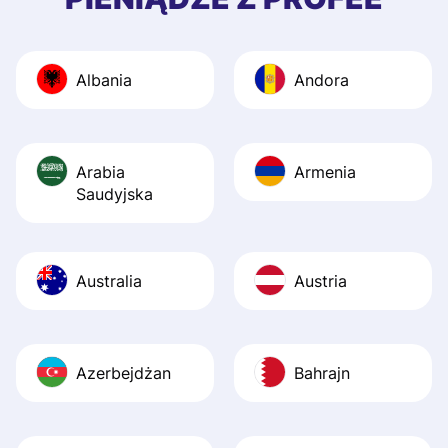
and helpful answ
Also, the level u
journey was smo
Albania
Andora
Recommend it!
Arabia
Armenia
Saudyjska
Australia
Austria
Azerbejdżan
Bahrajn