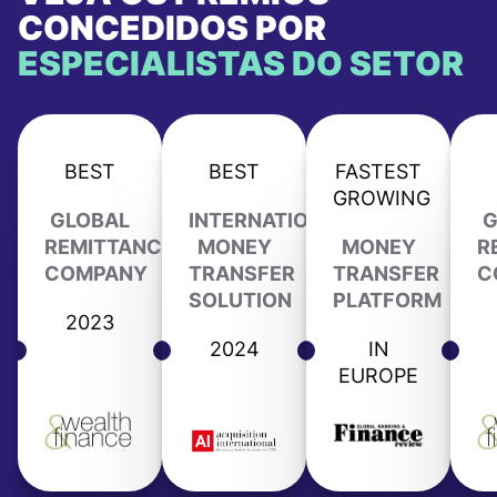
CONCEDIDOS POR
ESPECIALISTAS DO SETOR
BEST
BEST
FASTEST
GROWING
GLOBAL
INTERNATIONAL
G
REMITTANCE
MONEY
MONEY
R
COMPANY
TRANSFER
TRANSFER
C
SOLUTION
PLATFORM
2023
2024
IN
EUROPE