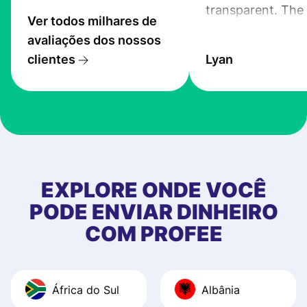
transparent. The
Ver todos milhares de
service is great, l
avaliações dos nossos
transfers are fas
clientes
Lyan
the exchange rate
very good! The
customer suppor
at Profee is very 
& responsive. I h
few questions wh
first started usin
EXPLORE ONDE VOCÊ
app, and they we
PODE ENVIAR DINHEIRO
quick to provide 
COM PROFEE
and helpful answ
Also, the level u
journey was smo
África do Sul
Albânia
Recommend it!