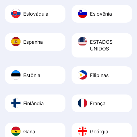
Eslováquia
Eslovênia
Espanha
ESTADOS
UNIDOS
Estônia
Filipinas
Finlândia
França
Gana
Geórgia