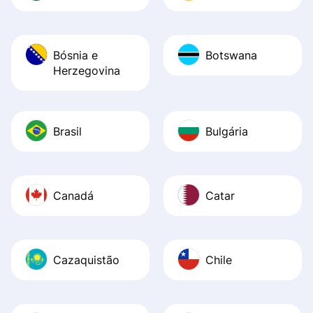
Bósnia e
Botswana
Herzegovina
Brasil
Bulgária
Canadá
Catar
Cazaquistão
Chile