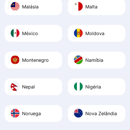
Malásia
Malta
México
Moldova
Montenegro
Namíbia
Nepal
Nigéria
Noruega
Nova Zelândia