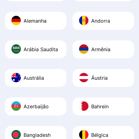
Alemanha
Andorra
Arábia Saudita
Armênia
Austrália
Áustria
Azerbaijão
Bahrein
Bangladesh
Bélgica