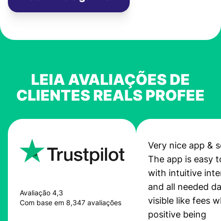
LEIA AVALIAÇÕES DE
CLIENTES REALS PROFEE
Very nice app & s
The app is easy t
with intuitive int
and all needed da
Avaliação 4,3
visible like fees w
Com base em 8,347 avaliações
positive being