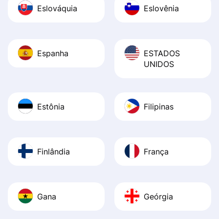
Eslováquia
Eslovênia
Espanha
ESTADOS
UNIDOS
Estônia
Filipinas
Finlândia
França
Gana
Geórgia