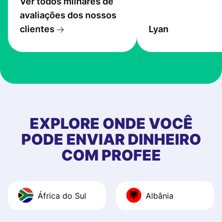
Ver todos milhares de
service is great, l
avaliações dos nossos
transfers are fas
clientes
Lyan
the exchange rate
very good! The
customer suppor
at Profee is very 
& responsive. I h
few questions wh
first started usin
EXPLORE ONDE VOCÊ
app, and they we
PODE ENVIAR DINHEIRO
quick to provide 
COM PROFEE
and helpful answ
Also, the level u
journey was smo
África do Sul
Albânia
Recommend it!