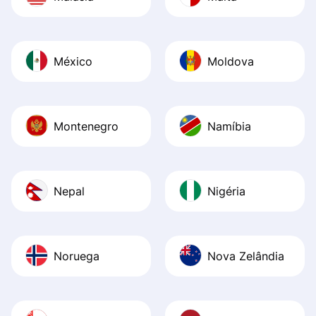
México
Moldova
Montenegro
Namíbia
Nepal
Nigéria
Noruega
Nova Zelândia