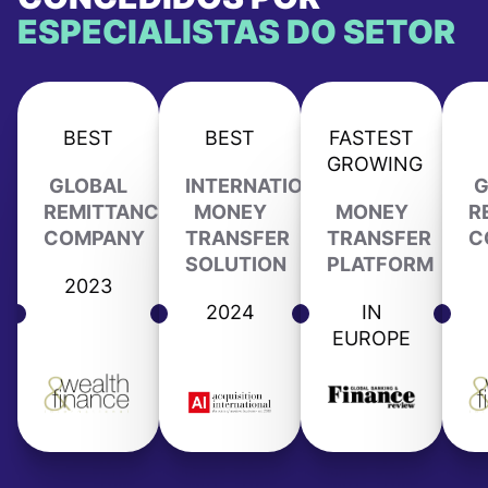
ESPECIALISTAS DO SETOR
BEST
BEST
FASTEST
GROWING
GLOBAL
INTERNATIONAL
G
REMITTANCE
MONEY
MONEY
R
COMPANY
TRANSFER
TRANSFER
C
SOLUTION
PLATFORM
2023
2024
IN
EUROPE