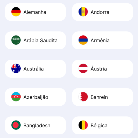
Alemanha
Andorra
Arábia Saudita
Armênia
Austrália
Áustria
Azerbaijão
Bahrein
Bangladesh
Bélgica