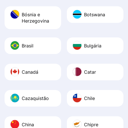
Bósnia e
Botswana
Herzegovina
Brasil
Bulgária
Canadá
Catar
Cazaquistão
Chile
China
Chipre