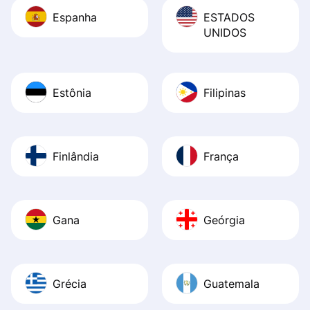
Espanha
ESTADOS
UNIDOS
Estônia
Filipinas
Finlândia
França
Gana
Geórgia
Grécia
Guatemala