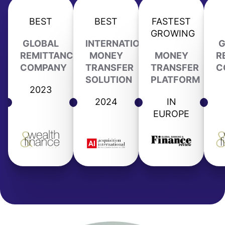
BEST
BEST
FASTEST
GROWING
GLOBAL
INTERNATIONAL
G
REMITTANCE
MONEY
MONEY
R
COMPANY
TRANSFER
TRANSFER
C
SOLUTION
PLATFORM
2023
2024
IN
EUROPE