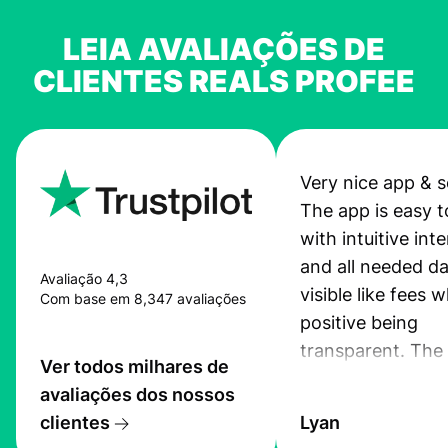
LEIA AVALIAÇÕES DE
CLIENTES REALS PROFEE
Very nice app & s
The app is easy t
with intuitive int
and all needed da
Avaliação 4,3
visible like fees w
Com base em 8,347 avaliações
positive being
transparent. The
Ver todos milhares de
service is great, l
avaliações dos nossos
transfers are fas
clientes
Lyan
the exchange rate