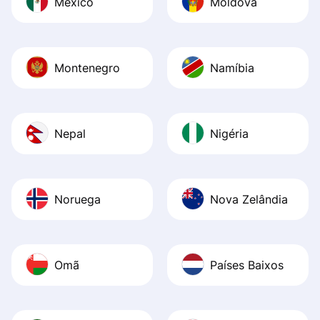
México
Moldova
Montenegro
Namíbia
Nepal
Nigéria
Noruega
Nova Zelândia
Omã
Países Baixos