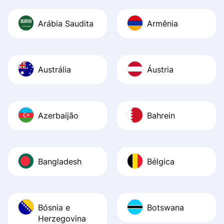
Arábia Saudita
Armênia
Austrália
Áustria
Azerbaijão
Bahrein
Bangladesh
Bélgica
Bósnia e
Botswana
Herzegovina