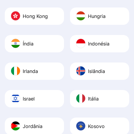
Hong Kong
Hungria
Índia
Indonésia
Irlanda
Islândia
Israel
Itália
Jordânia
Kosovo