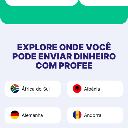
very good! The
customer suppor
at Profee is very 
& responsive. I h
few questions wh
first started usin
EXPLORE ONDE VOCÊ
app, and they we
PODE ENVIAR DINHEIRO
quick to provide 
COM PROFEE
and helpful answ
Also, the level u
journey was smo
África do Sul
Albânia
Recommend it!
Alemanha
Andorra