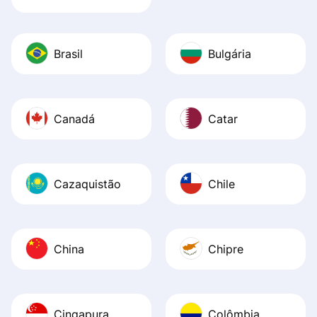
Brasil
Bulgária
Canadá
Catar
Cazaquistão
Chile
China
Chipre
Cingapura
Colômbia