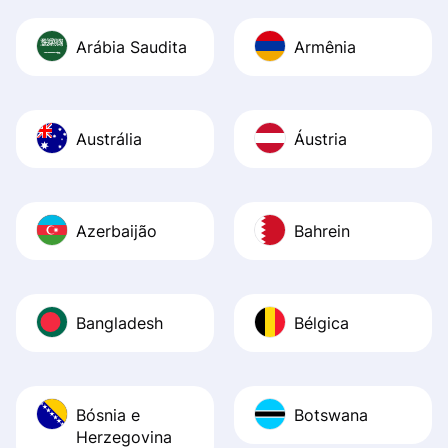
Arábia Saudita
Armênia
Austrália
Áustria
Azerbaijão
Bahrein
Bangladesh
Bélgica
Bósnia e
Botswana
Herzegovina