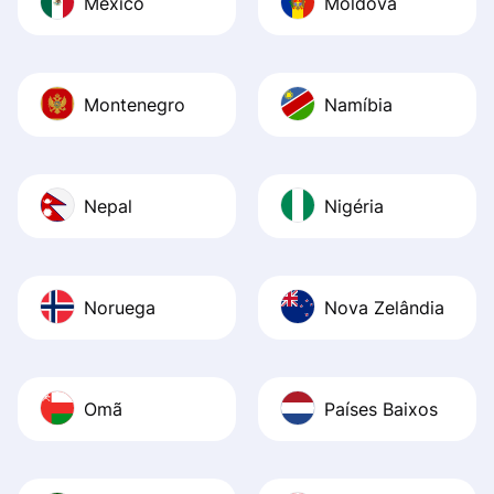
México
Moldova
Montenegro
Namíbia
Nepal
Nigéria
Noruega
Nova Zelândia
Omã
Países Baixos