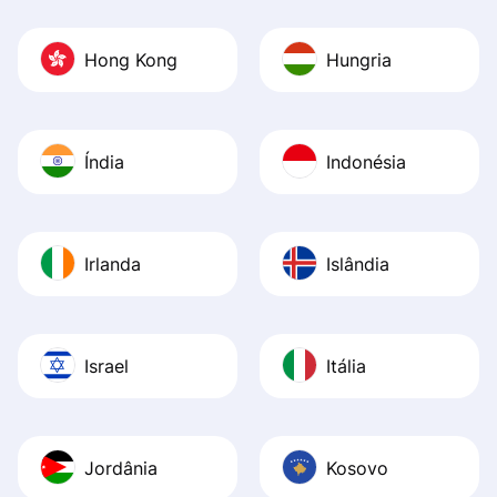
Hong Kong
Hungria
Índia
Indonésia
Irlanda
Islândia
Israel
Itália
Jordânia
Kosovo