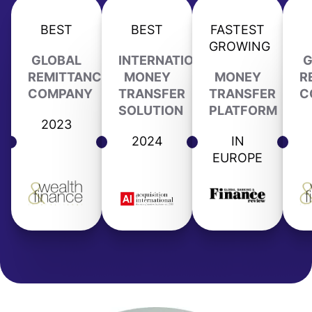
BEST
BEST
FASTEST
GROWING
GLOBAL
INTERNATIONAL
G
REMITTANCE
MONEY
MONEY
R
COMPANY
TRANSFER
TRANSFER
C
SOLUTION
PLATFORM
2023
2024
IN
EUROPE