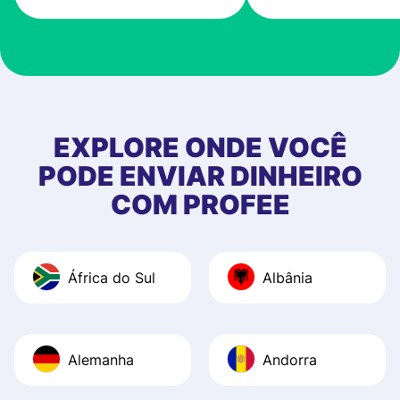
very good! The
customer suppor
at Profee is very 
& responsive. I h
few questions wh
first started usin
EXPLORE ONDE VOCÊ
app, and they we
PODE ENVIAR DINHEIRO
quick to provide 
COM PROFEE
and helpful answ
Also, the level u
journey was smo
África do Sul
Albânia
Recommend it!
Alemanha
Andorra