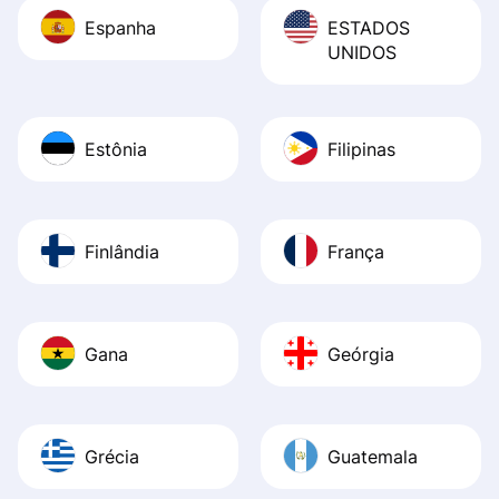
Espanha
ESTADOS
UNIDOS
Estônia
Filipinas
Finlândia
França
Gana
Geórgia
Grécia
Guatemala