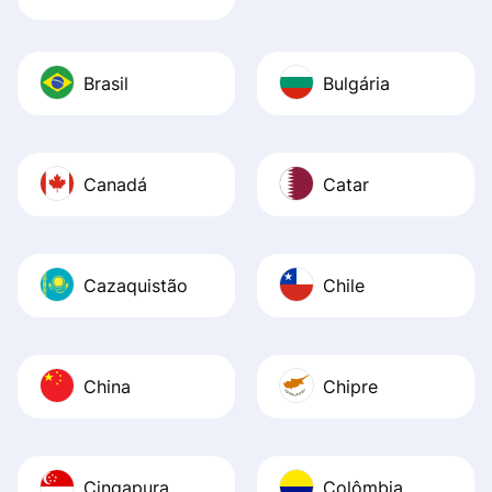
Brasil
Bulgária
Canadá
Catar
Cazaquistão
Chile
China
Chipre
Cingapura
Colômbia