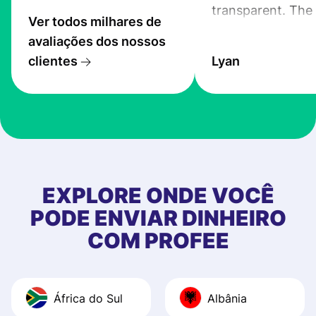
transparent. The
Ver todos milhares de
service is great, l
avaliações dos nossos
transfers are fas
clientes
Lyan
the exchange rate
very good! The
customer suppor
at Profee is very 
& responsive. I h
few questions wh
first started usin
EXPLORE ONDE VOCÊ
app, and they we
PODE ENVIAR DINHEIRO
quick to provide 
COM PROFEE
and helpful answ
Also, the level u
journey was smo
África do Sul
Albânia
Recommend it!