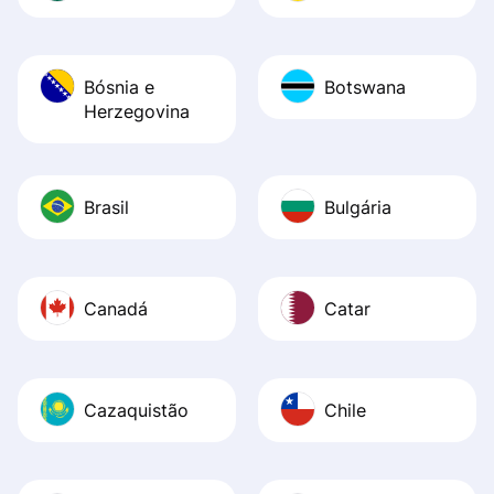
Bósnia e
Botswana
Herzegovina
Brasil
Bulgária
Canadá
Catar
Cazaquistão
Chile