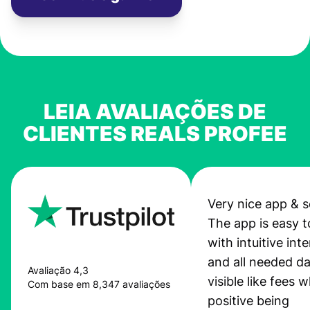
LEIA AVALIAÇÕES DE
CLIENTES REALS PROFEE
Very nice app & s
The app is easy t
with intuitive int
and all needed da
Avaliação 4,3
visible like fees w
Com base em 8,347 avaliações
positive being