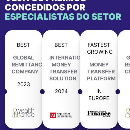
CONCEDIDOS POR
ESPECIALISTAS DO SETOR
BEST
BEST
FASTEST
GROWING
GLOBAL
INTERNATIONAL
G
REMITTANCE
MONEY
MONEY
R
COMPANY
TRANSFER
TRANSFER
C
SOLUTION
PLATFORM
2023
2024
IN
EUROPE