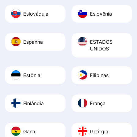
Eslováquia
Eslovênia
Espanha
ESTADOS
UNIDOS
Estônia
Filipinas
Finlândia
França
Gana
Geórgia