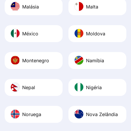
Malásia
Malta
México
Moldova
Montenegro
Namíbia
Nepal
Nigéria
Noruega
Nova Zelândia