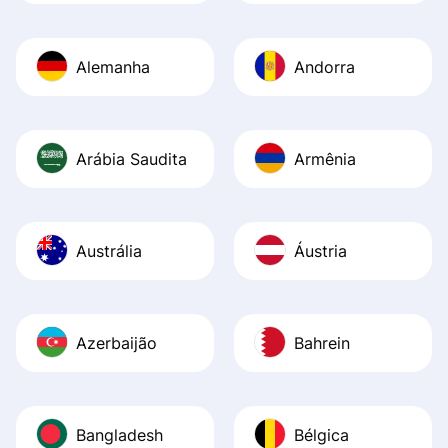
Alemanha
Andorra
Arábia Saudita
Armênia
Austrália
Áustria
Azerbaijão
Bahrein
Bangladesh
Bélgica