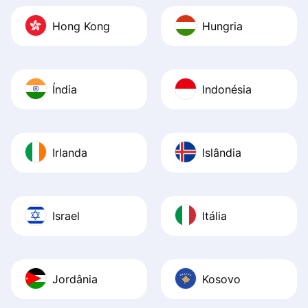
Hong Kong
Hungria
Índia
Indonésia
Irlanda
Islândia
Israel
Itália
Jordânia
Kosovo