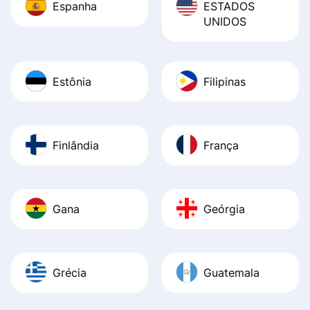
Espanha
ESTADOS
UNIDOS
Estônia
Filipinas
Finlândia
França
Gana
Geórgia
Grécia
Guatemala