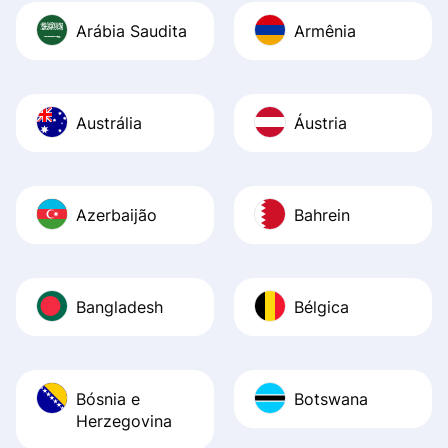
Arábia Saudita
Armênia
Austrália
Áustria
Azerbaijão
Bahrein
Bangladesh
Bélgica
Bósnia e
Botswana
Herzegovina