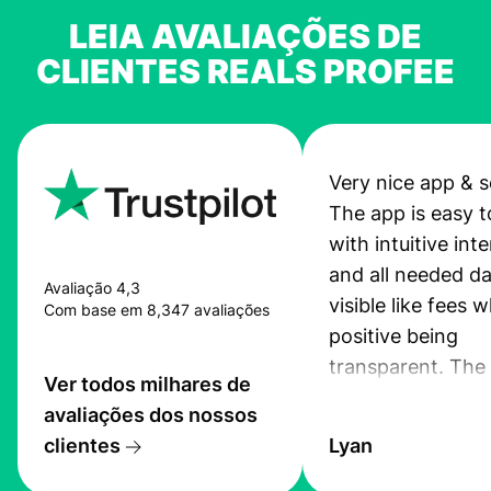
LEIA AVALIAÇÕES DE
CLIENTES REALS PROFEE
Very nice app & s
The app is easy t
with intuitive int
and all needed da
Avaliação 4,3
visible like fees w
Com base em 8,347 avaliações
positive being
transparent. The
Ver todos milhares de
service is great, l
avaliações dos nossos
transfers are fas
clientes
Lyan
the exchange rate
very good! The