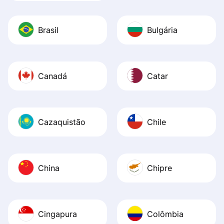
Brasil
Bulgária
Canadá
Catar
Cazaquistão
Chile
China
Chipre
Cingapura
Colômbia