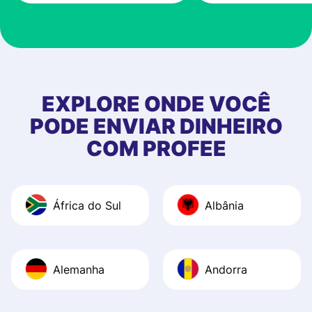
customer suppor
at Profee is very 
& responsive. I h
few questions wh
first started usin
EXPLORE ONDE VOCÊ
app, and they we
PODE ENVIAR DINHEIRO
quick to provide 
COM PROFEE
and helpful answ
Also, the level u
journey was smo
África do Sul
Albânia
Recommend it!
Alemanha
Andorra