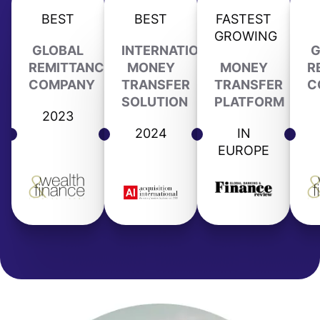
BEST
BEST
FASTEST
GROWING
GLOBAL
INTERNATIONAL
G
REMITTANCE
MONEY
MONEY
R
COMPANY
TRANSFER
TRANSFER
C
SOLUTION
PLATFORM
2023
2024
IN
EUROPE