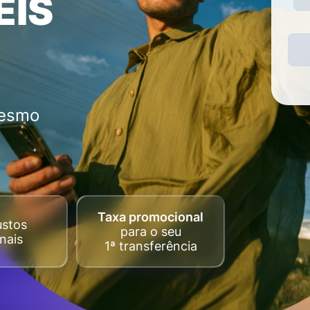
EIS
mesmo
Taxa promocional
ustos
para o seu
nais
1ª transferência