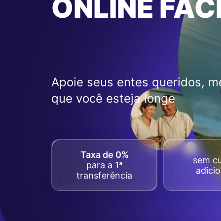
ONLINE FÁC
Apoie seus entes queridos, 
que você esteja longe
Taxa de 0%
sem c
para a 1ª
adicio
transferência