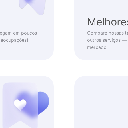
Melhore
chegam em poucos
Compare nossas t
reocupações!
outros serviços —
mercado