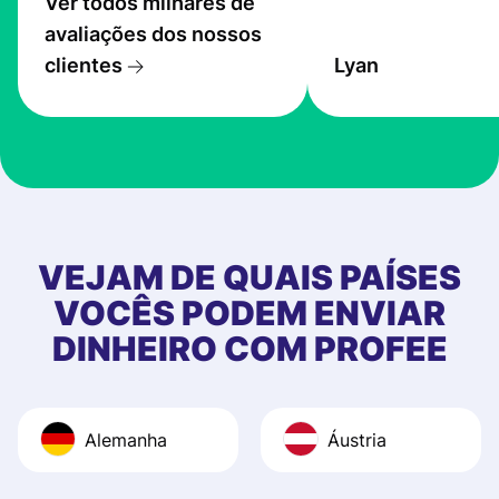
Ver todos milhares de
service is great, l
avaliações dos nossos
transfers are fas
clientes
Lyan
the exchange rate
very good! The
customer suppor
at Profee is very 
& responsive. I h
few questions wh
first started usin
VEJAM DE QUAIS PAÍSES
app, and they we
VOCÊS PODEM ENVIAR
quick to provide 
DINHEIRO COM PROFEE
and helpful answ
Also, the level u
journey was smo
Alemanha
Áustria
Recommend it!