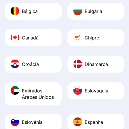
Bélgica
Bulgária
Canadá
Chipre
Croácia
Dinamarca
Emirados
Eslováquia
Árabes Unidos
Eslovênia
Espanha