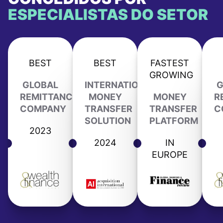
ESPECIALISTAS DO SETOR
BEST
BEST
FASTEST
GROWING
GLOBAL
INTERNATIONAL
G
REMITTANCE
MONEY
MONEY
R
COMPANY
TRANSFER
TRANSFER
C
SOLUTION
PLATFORM
2023
2024
IN
EUROPE