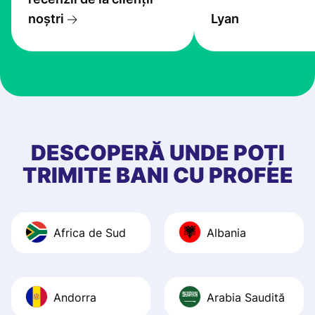
transfers are fas
noștri
Lyan
the exchange rate
very good! The
customer suppor
at Profee is very 
& responsive. I h
few questions wh
first started usin
DESCOPERĂ UNDE POȚI
app, and they we
TRIMITE BANI CU PROFEE
quick to provide 
and helpful answ
Also, the level u
Africa de Sud
Albania
journey was smo
Recommend it!
Andorra
Arabia Saudită