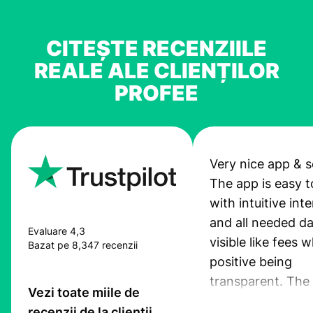
CITEȘTE RECENZIILE
REALE ALE CLIENȚILOR
PROFEE
Very nice app & s
The app is easy t
with intuitive int
and all needed da
Evaluare 4,3
visible like fees w
Bazat pe 8,347 recenzii
positive being
transparent. The
Vezi toate miile de
service is great, l
recenzii de la clienții