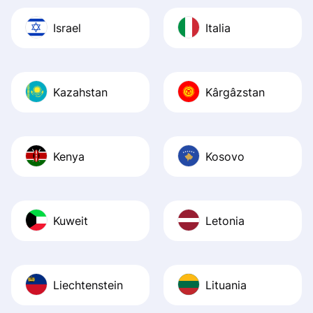
Israel
Italia
Kazahstan
Kârgâzstan
Kenya
Kosovo
Kuweit
Letonia
Liechtenstein
Lituania