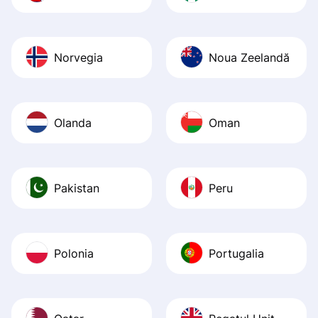
Norvegia
Noua Zeelandă
Olanda
Oman
Pakistan
Peru
Polonia
Portugalia