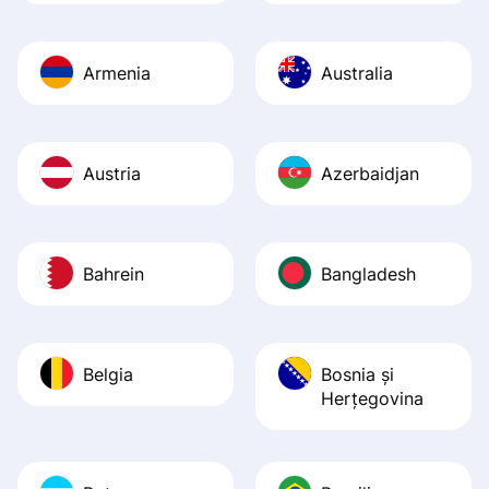
Armenia
Australia
Austria
Azerbaidjan
Bahrein
Bangladesh
Belgia
Bosnia şi
Herţegovina