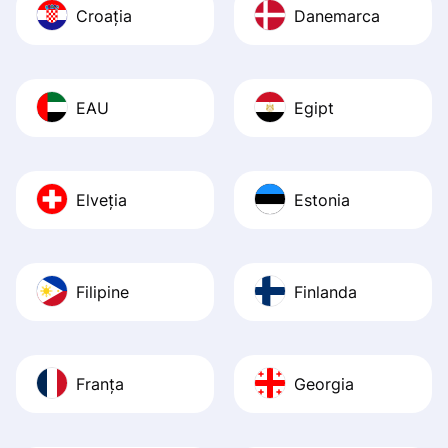
Croația
Danemarca
EAU
Egipt
Elveția
Estonia
Filipine
Finlanda
Franța
Georgia