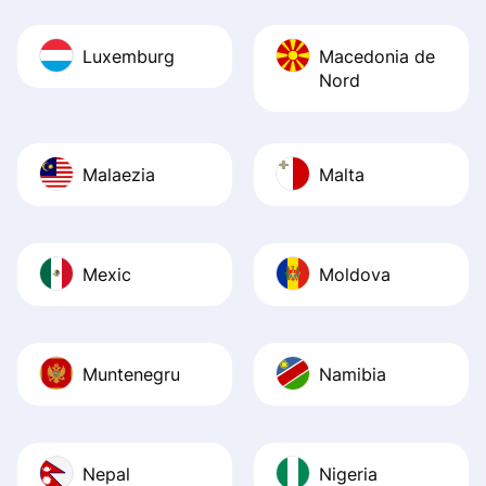
Luxemburg
Macedonia de
Nord
Malaezia
Malta
Mexic
Moldova
Muntenegru
Namibia
Nepal
Nigeria