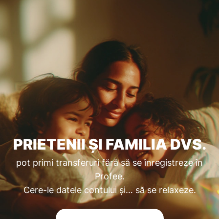
PRIETENII ȘI FAMILIA DVS.
pot primi transferuri fără să se înregistreze în
Profee.
Cere-le datele contului și… să se relaxeze.