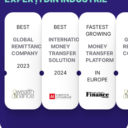
BEST
BEST
FASTEST
GROWING
GLOBAL
INTERNATIONAL
G
REMITTANCE
MONEY
MONEY
R
COMPANY
TRANSFER
TRANSFER
C
SOLUTION
PLATFORM
2023
2024
IN
EUROPE