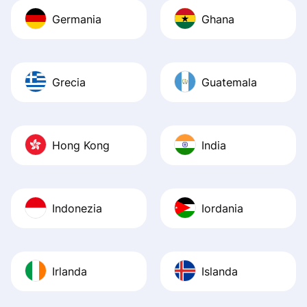
Germania
Ghana
Grecia
Guatemala
Hong Kong
India
Indonezia
Iordania
Irlanda
Islanda