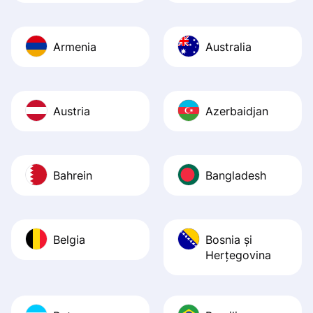
Armenia
Australia
Austria
Azerbaidjan
Bahrein
Bangladesh
Belgia
Bosnia şi
Herţegovina