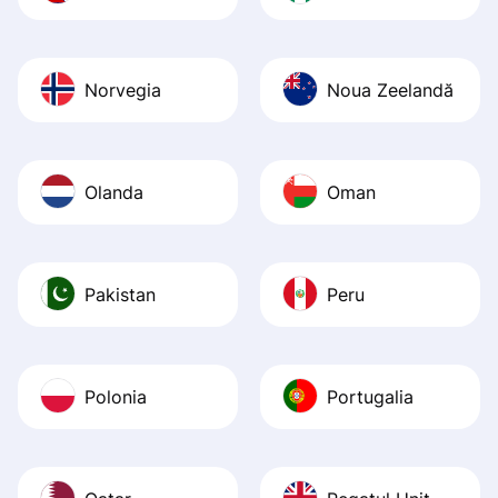
Norvegia
Noua Zeelandă
Olanda
Oman
Pakistan
Peru
Polonia
Portugalia