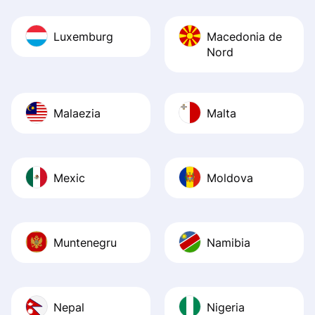
Luxemburg
Macedonia de
Nord
Malaezia
Malta
Mexic
Moldova
Muntenegru
Namibia
Nepal
Nigeria