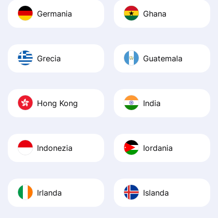
Germania
Ghana
Grecia
Guatemala
Hong Kong
India
Indonezia
Iordania
Irlanda
Islanda