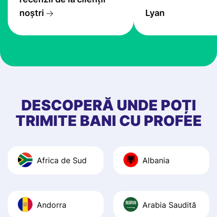
transfers are fas
noștri
Lyan
the exchange rate
very good! The
customer suppor
at Profee is very 
& responsive. I h
few questions wh
first started usin
DESCOPERĂ UNDE POȚI
app, and they we
TRIMITE BANI CU PROFEE
quick to provide 
and helpful answ
Also, the level u
Africa de Sud
Albania
journey was smo
Recommend it!
Andorra
Arabia Saudită