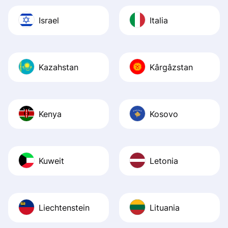
Israel
Italia
Kazahstan
Kârgâzstan
Kenya
Kosovo
Kuweit
Letonia
Liechtenstein
Lituania