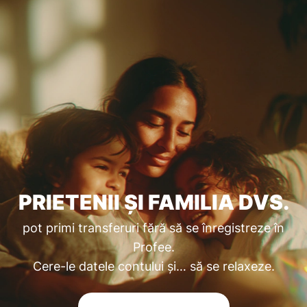
PRIETENII ȘI FAMILIA DVS.
pot primi transferuri fără să se înregistreze în
Profee.
Cere-le datele contului și… să se relaxeze.