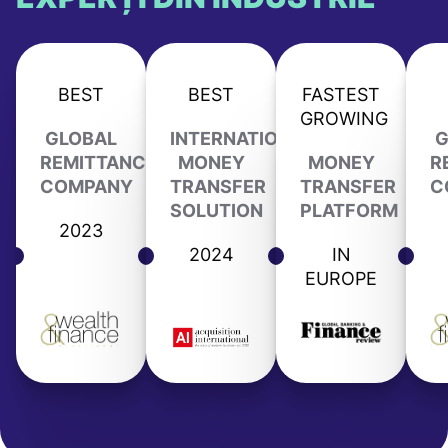
BEST
BEST
FASTEST
GROWING
GLOBAL
INTERNATIONAL
G
REMITTANCE
MONEY
MONEY
R
COMPANY
TRANSFER
TRANSFER
C
SOLUTION
PLATFORM
2023
2024
IN
EUROPE