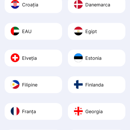
Croația
Danemarca
EAU
Egipt
Elveția
Estonia
Filipine
Finlanda
Franța
Georgia