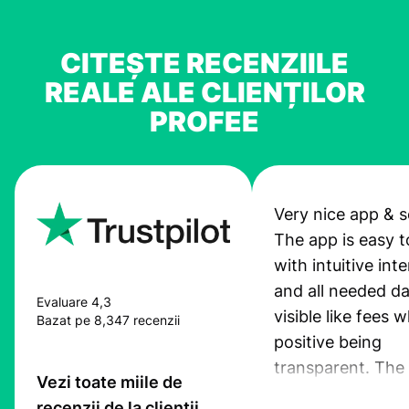
CITEȘTE RECENZIILE
REALE ALE CLIENȚILOR
PROFEE
Very nice app & s
The app is easy t
with intuitive int
and all needed da
Evaluare 4,3
visible like fees w
Bazat pe 8,347 recenzii
positive being
transparent. The
Vezi toate miile de
service is great, l
recenzii de la clienții