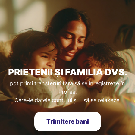
PRIETENII ȘI FAMILIA DVS.
pot primi transferuri fără să se înregistreze în
Profee.
Cere-le datele contului și… să se relaxeze.
Trimitere bani