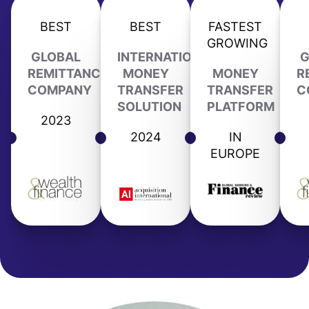
BEST
BEST
FASTEST
GROWING
GLOBAL
INTERNATIONAL
G
REMITTANCE
MONEY
MONEY
R
COMPANY
TRANSFER
TRANSFER
C
SOLUTION
PLATFORM
2023
2024
IN
EUROPE