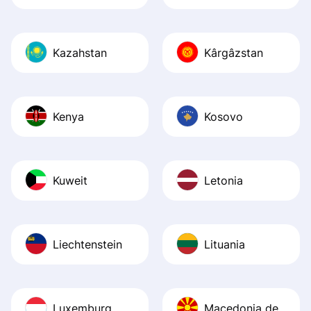
Kazahstan
Kârgâzstan
Kenya
Kosovo
Kuweit
Letonia
Liechtenstein
Lituania
Luxemburg
Macedonia de