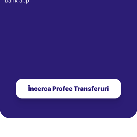
bank app
Încerca Profee Transferuri