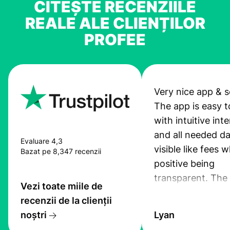
CITEȘTE RECENZIILE
REALE ALE CLIENȚILOR
PROFEE
Very nice app & s
The app is easy t
with intuitive int
and all needed da
Evaluare 4,3
visible like fees w
Bazat pe 8,347 recenzii
positive being
transparent. The
Vezi toate miile de
service is great, l
recenzii de la clienții
transfers are fas
noștri
Lyan
the exchange rate