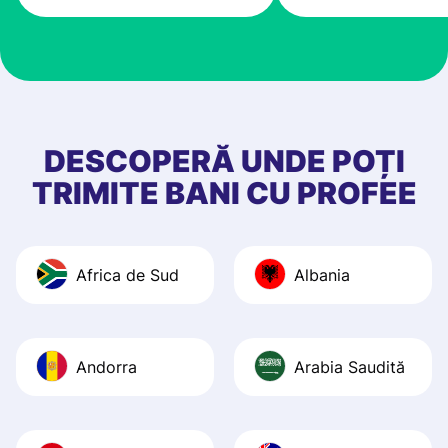
very good! The
customer suppor
at Profee is very 
& responsive. I h
few questions wh
first started usin
DESCOPERĂ UNDE POȚI
app, and they we
TRIMITE BANI CU PROFEE
quick to provide 
and helpful answ
Also, the level u
Africa de Sud
Albania
journey was smo
Recommend it!
Andorra
Arabia Saudită