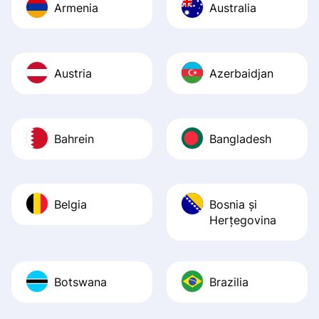
Armenia
Australia
Austria
Azerbaidjan
Bahrein
Bangladesh
Belgia
Bosnia şi
Herţegovina
Botswana
Brazilia