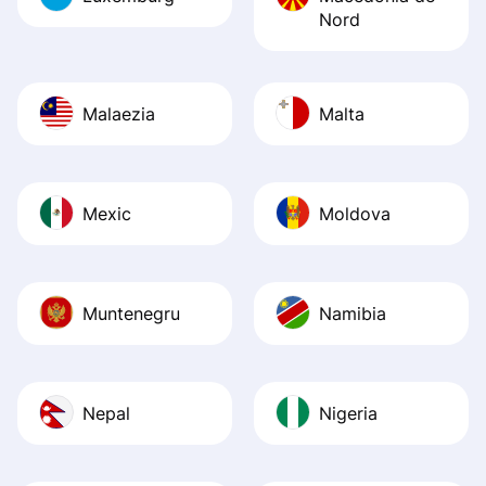
Nord
Malaezia
Malta
Mexic
Moldova
Muntenegru
Namibia
Nepal
Nigeria