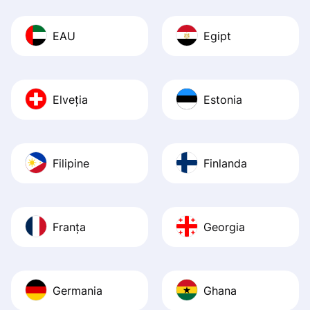
EAU
Egipt
Elveția
Estonia
Filipine
Finlanda
Franța
Georgia
Germania
Ghana