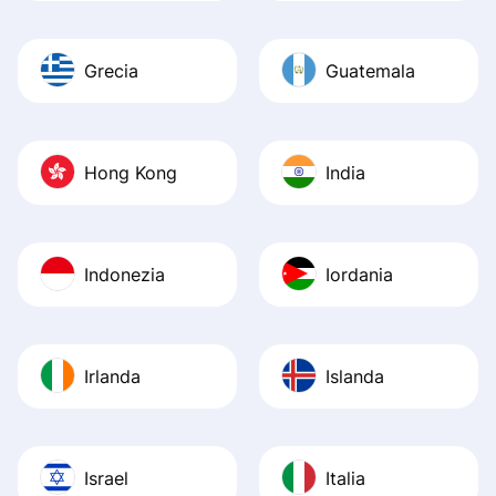
Grecia
Guatemala
Hong Kong
India
Indonezia
Iordania
Irlanda
Islanda
Israel
Italia