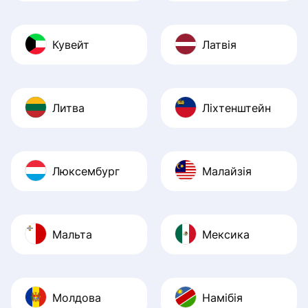
Кувейт
Латвія
Литва
Ліхтенштейн
Люксембург
Малайзія
Мальта
Мексика
Молдова
Намібія