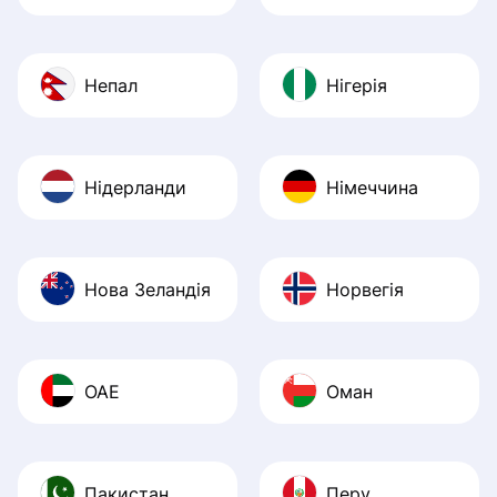
Непал
Нігерія
Нідерланди
Німеччина
Нова Зеландія
Норвегія
ОАЕ
Оман
Пакистан
Перу