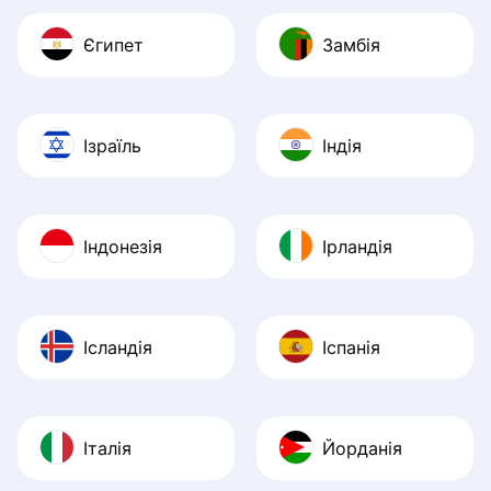
Єгипет
Замбія
Ізраїль
Індія
Індонезія
Ірландія
Ісландія
Іспанія
Італія
Йорданія