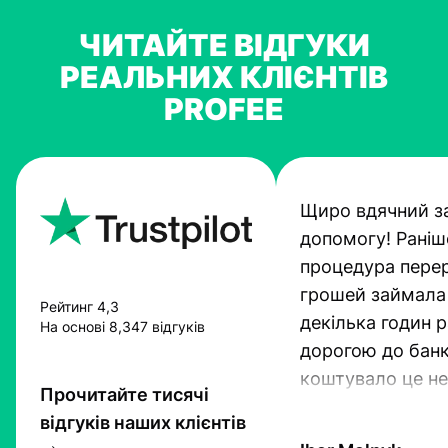
ЧИТАЙТЕ ВІДГУКИ
РЕАЛЬНИХ КЛІЄНТІВ
PROFEE
Щиро вдячний з
допомогу! Раніш
процедура пере
грошей займала
Рейтинг 4,3
декілька годин 
На основі 8,347 відгуків
дорогою до банк
коштувало це не
Прочитайте тисячі
гроші. Проте тех
відгуків наших клієнтів
прогресують і Pr