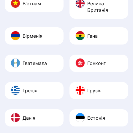
В'єтнам
Велика
Британія
Вірменія
Гана
Гватемала
Гонконг
Греція
Грузія
Данія
Естонія