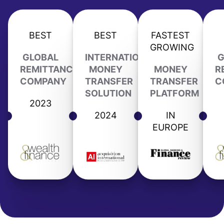
BEST
BEST
FASTEST
GROWING
GLOBAL
INTERNATIONAL
G
REMITTANCE
MONEY
MONEY
R
COMPANY
TRANSFER
TRANSFER
C
SOLUTION
PLATFORM
2023
2024
IN
EUROPE