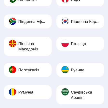
Південна Африка
Південна Корея
Північна
Польща
Македонія
Португалія
Руанда
Румунія
Саудівська
Аравія