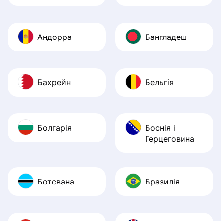
Андорра
Бангладеш
Бахрейн
Бельгія
Болгарія
Боснія і
Герцеговина
Ботсвана
Бразилія