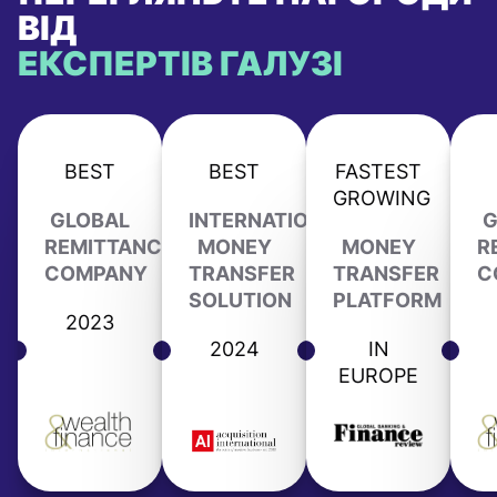
ВІД
ЕКСПЕРТІВ ГАЛУЗІ
BEST
BEST
FASTEST
GROWING
GLOBAL
INTERNATIONAL
G
REMITTANCE
MONEY
MONEY
R
COMPANY
TRANSFER
TRANSFER
C
SOLUTION
PLATFORM
2023
2024
IN
EUROPE