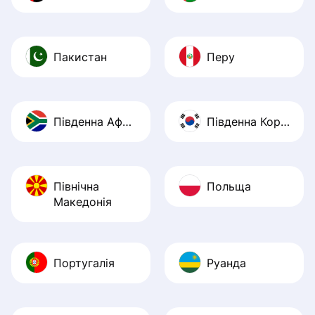
Пакистан
Перу
Південна Африка
Південна Корея
Північна
Польща
Македонія
Португалія
Руанда