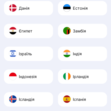
Данія
Естонія
Єгипет
Замбія
Ізраїль
Індія
Індонезія
Ірландія
Ісландія
Іспанія