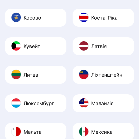
Косово
Коста-Ріка
Кувейт
Латвія
Литва
Ліхтенштейн
Люксембург
Малайзія
Мальта
Мексика