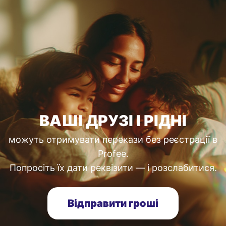
ВАШІ ДРУЗІ І РІДНІ
можуть отримувати перекази без реєстрації в
Profee.
Попросіть їх дати реквізити — і розслабитися.
Відправити гроші