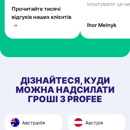
коштувало це не
Прочитайте тисячі
гроші. Проте тех
відгуків наших клієнтів
прогресують і Pr
Ihor Melnyk
один з кращих.
ДІЗНАЙТЕСЯ, КУДИ
МОЖНА НАДСИЛАТИ
ГРОШІ З PROFEE
Австралія
Австрія