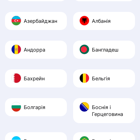
Азербайджан
Албанія
Андорра
Бангладеш
Бахрейн
Бельгія
Болгарія
Боснія і
Герцеговина