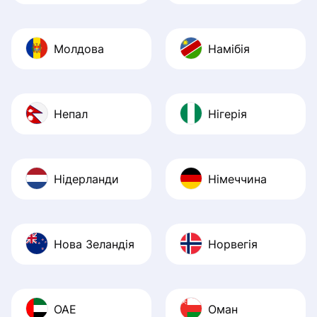
Молдова
Намібія
Непал
Нігерія
Нідерланди
Німеччина
Нова Зеландія
Норвегія
ОАЕ
Оман