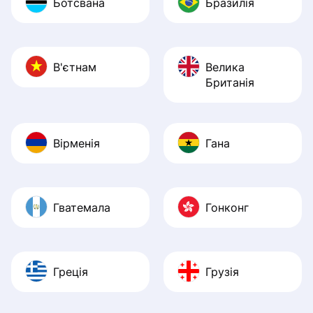
Ботсвана
Бразилія
В'єтнам
Велика
Британія
Вірменія
Гана
Гватемала
Гонконг
Греція
Грузія