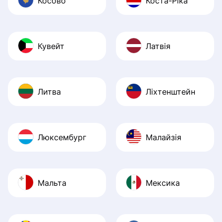
Косово
Коста-Ріка
Кувейт
Латвія
Литва
Ліхтенштейн
Люксембург
Малайзія
Мальта
Мексика