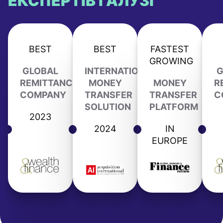
ЕКСПЕРТІВ ГАЛУЗІ
BEST
BEST
FASTEST
GROWING
GLOBAL
INTERNATIONAL
G
REMITTANCE
MONEY
MONEY
R
COMPANY
TRANSFER
TRANSFER
C
SOLUTION
PLATFORM
2023
2024
IN
EUROPE