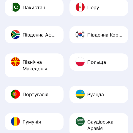
Пакистан
Перу
Південна Африка
Південна Корея
Північна
Польща
Македонія
Португалія
Руанда
Румунія
Саудівська
Аравія