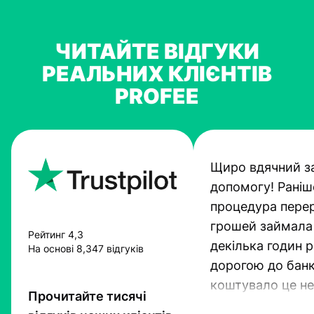
ЧИТАЙТЕ ВІДГУКИ
РЕАЛЬНИХ КЛІЄНТІВ
PROFEE
Щиро вдячний з
допомогу! Раніш
процедура пере
грошей займала
Рейтинг 4,3
декілька годин 
На основі 8,347 відгуків
дорогою до банк
коштувало це не
Прочитайте тисячі
гроші. Проте тех