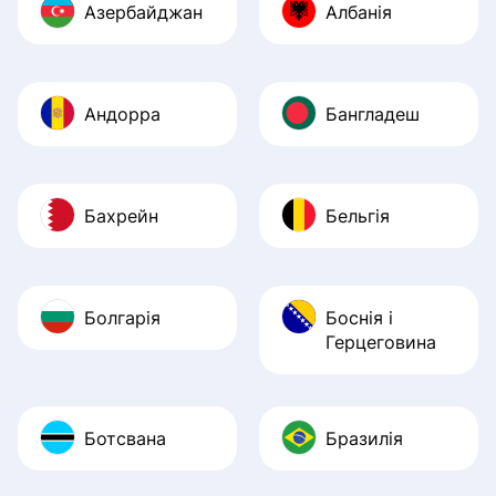
Азербайджан
Албанія
Андорра
Бангладеш
Бахрейн
Бельгія
Болгарія
Боснія і
Герцеговина
Ботсвана
Бразилія