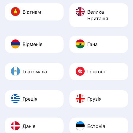
В'єтнам
Велика
Британія
Вірменія
Гана
Гватемала
Гонконг
Греція
Грузія
Данія
Естонія