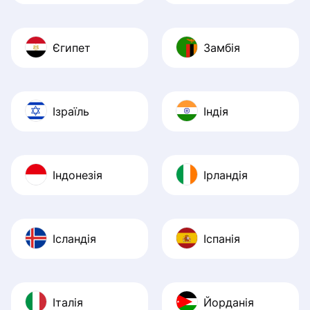
Єгипет
Замбія
Ізраїль
Індія
Індонезія
Ірландія
Ісландія
Іспанія
Італія
Йорданія