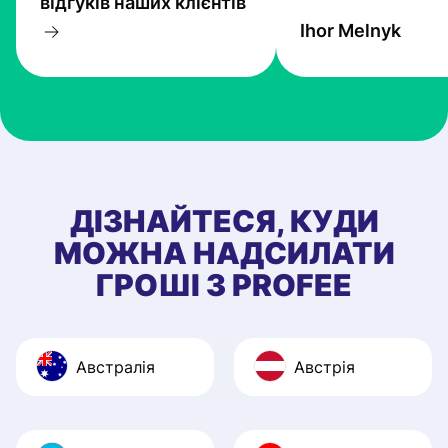
відгуків наших клієнтів
прогресують і Pr
Ihor Melnyk
один з кращих.
ДІЗНАЙТЕСЯ, КУДИ
МОЖНА НАДСИЛАТИ
ГРОШІ З PROFEE
Австралія
Австрія