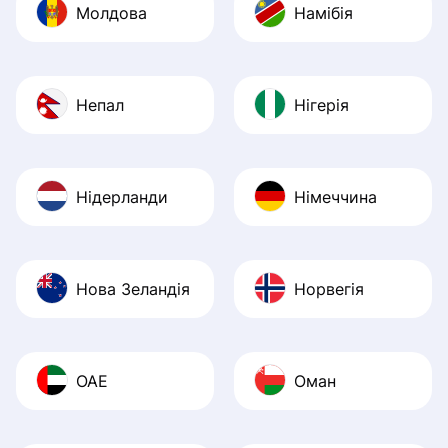
Молдова
Намібія
Непал
Нігерія
Нідерланди
Німеччина
Нова Зеландія
Норвегія
ОАЕ
Оман