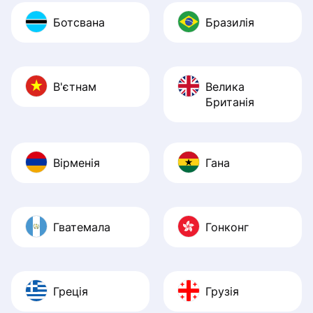
Ботсвана
Бразилія
В'єтнам
Велика
Британія
Вірменія
Гана
Гватемала
Гонконг
Греція
Грузія