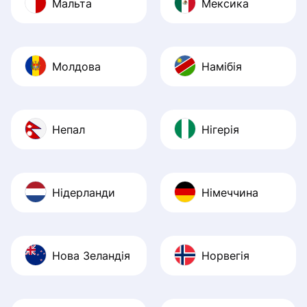
Мальта
Мексика
Молдова
Намібія
Непал
Нігерія
Нідерланди
Німеччина
Нова Зеландія
Норвегія