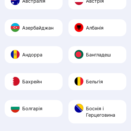
Австралія
Австрія
Азербайджан
Албанія
Андорра
Бангладеш
Бахрейн
Бельгія
Болгарія
Боснія і
Герцеговина