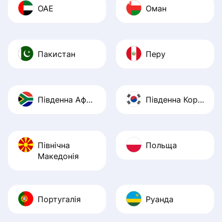
ОАЕ
Оман
Пакистан
Перу
Південна Африка
Південна Корея
Північна
Польща
Македонія
Португалія
Руанда