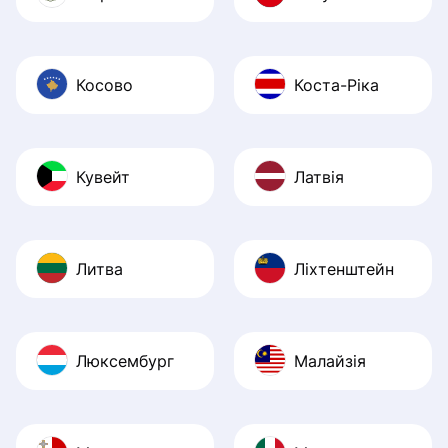
Косово
Коста-Ріка
Кувейт
Латвія
Литва
Ліхтенштейн
Люксембург
Малайзія