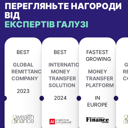
ПЕРЕГЛЯНЬТЕ НАГОРОДИ
ВІД
ЕКСПЕРТІВ ГАЛУЗІ
BEST
BEST
FASTEST
GROWING
GLOBAL
INTERNATIONAL
G
REMITTANCE
MONEY
MONEY
R
COMPANY
TRANSFER
TRANSFER
C
SOLUTION
PLATFORM
2023
2024
IN
EUROPE