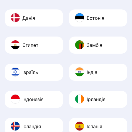
Данія
Естонія
Єгипет
Замбія
Ізраїль
Індія
Індонезія
Ірландія
Ісландія
Іспанія