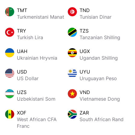
TMT
TND
Turkmenistani Manat
Tunisian Dinar
TRY
TZS
Turkish Lira
Tanzanian Shilling
UAH
UGX
Ukrainian Hryvnia
Ugandan Shilling
USD
UYU
US Dollar
Uruguayan Peso
UZS
VND
Uzbekistani Som
Vietnamese Dong
XOF
ZAR
West African CFA
South African Rand
Franc