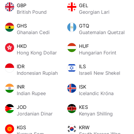
GBP
GEL
British Pound
Georgian Lari
GHS
GTQ
Ghanaian Cedi
Guatemalan Quetzal
HKD
HUF
Hong Kong Dollar
Hungarian Forint
IDR
ILS
Indonesian Rupiah
Israeli New Shekel
INR
ISK
Indian Rupee
Icelandic Króna
JOD
KES
Jordanian Dinar
Kenyan Shilling
KGS
KRW