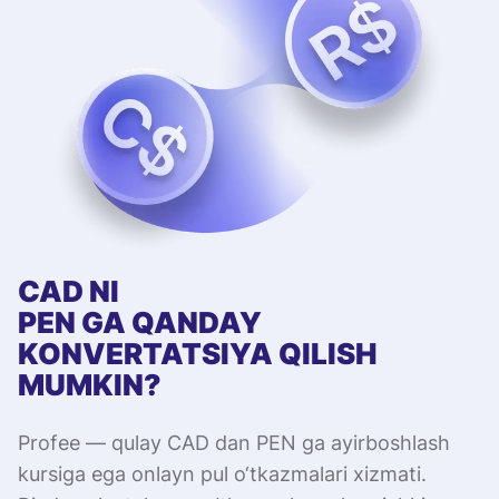
CAD NI
PEN GA QANDAY
KONVERTATSIYA QILISH
MUMKIN?
Profee — qulay CAD dan PEN ga ayirboshlash
kursiga ega onlayn pul o‘tkazmalari xizmati.