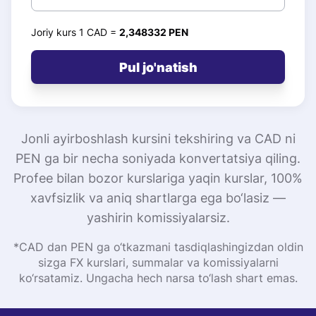
Joriy kurs 1 CAD =
2,348332 PEN
Pul jo'natish
Jonli ayirboshlash kursini tekshiring va CAD ni
PEN ga bir necha soniyada konvertatsiya qiling.
Profee bilan bozor kurslariga yaqin kurslar, 100%
xavfsizlik va aniq shartlarga ega bo‘lasiz —
yashirin komissiyalarsiz.
*CAD dan PEN ga o‘tkazmani tasdiqlashingizdan oldin
sizga FX kurslari, summalar va komissiyalarni
ko‘rsatamiz. Ungacha hech narsa to‘lash shart emas.