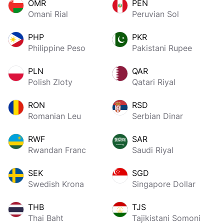
OMR
PEN
Omani Rial
Peruvian Sol
PHP
PKR
Philippine Peso
Pakistani Rupee
PLN
QAR
Polish Zloty
Qatari Riyal
RON
RSD
Romanian Leu
Serbian Dinar
RWF
SAR
Rwandan Franc
Saudi Riyal
SEK
SGD
Swedish Krona
Singapore Dollar
THB
TJS
Thai Baht
Tajikistani Somoni