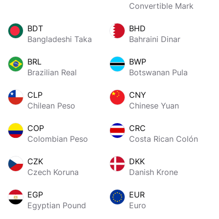
Convertible Mark
BDT
BHD
Bangladeshi Taka
Bahraini Dinar
BRL
BWP
Brazilian Real
Botswanan Pula
CLP
CNY
Chilean Peso
Chinese Yuan
COP
CRC
Colombian Peso
Costa Rican Colón
CZK
DKK
Czech Koruna
Danish Krone
EGP
EUR
Egyptian Pound
Euro