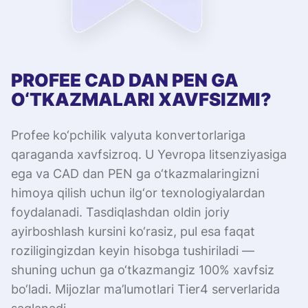
PROFEE CAD DAN PEN GA
O‘TKAZMALARI XAVFSIZMI?
Profee ko‘pchilik valyuta konvertorlariga
qaraganda xavfsizroq. U Yevropa litsenziyasiga
ega va CAD dan PEN ga o‘tkazmalaringizni
himoya qilish uchun ilg‘or texnologiyalardan
foydalanadi. Tasdiqlashdan oldin joriy
ayirboshlash kursini ko‘rasiz, pul esa faqat
roziligingizdan keyin hisobga tushiriladi —
shuning uchun ga o‘tkazmangiz 100% xavfsiz
bo‘ladi. Mijozlar ma’lumotlari Tier4 serverlarida