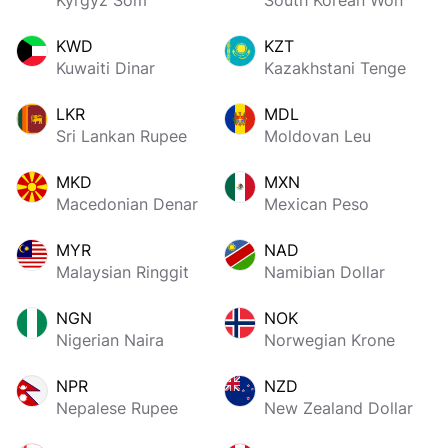
Kyrgyz Som
South Korean Won
KWD
KZT
Kuwaiti Dinar
Kazakhstani Tenge
LKR
MDL
Sri Lankan Rupee
Moldovan Leu
MKD
MXN
Macedonian Denar
Mexican Peso
MYR
NAD
Malaysian Ringgit
Namibian Dollar
NGN
NOK
Nigerian Naira
Norwegian Krone
NPR
NZD
Nepalese Rupee
New Zealand Dollar