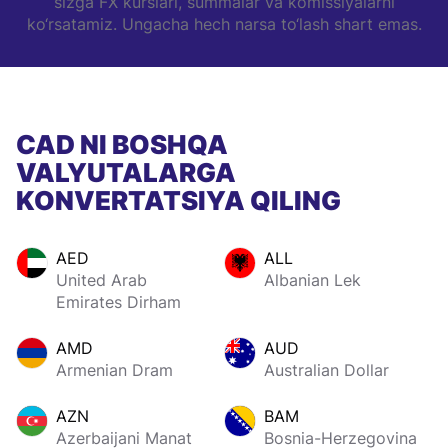
sizga FX kurslari, summalar va komissiyalarni
ko‘rsatamiz. Ungacha hech narsa to‘lash shart emas.
CAD NI BOSHQA
VALYUTALARGA
KONVERTATSIYA QILING
AED
ALL
United Arab
Albanian Lek
Emirates Dirham
AMD
AUD
Armenian Dram
Australian Dollar
AZN
BAM
Azerbaijani Manat
Bosnia-Herzegovina