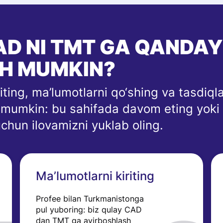
AD NI TMT GA QANDAY
SH MUMKIN?
ing, ma’lumotlarni qo‘shing va tasdiqlan
z mumkin: bu sahifada davom eting yoki 
uchun ilovamizni yuklab oling.
Ma’lumotlarni kiriting
Profee bilan Turkmanistonga
pul yuboring: biz qulay CAD
dan TMT ga ayirboshlash