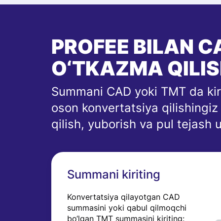
PROFEE BILAN C
O‘TKAZMA QILI
Summani CAD yoki TMT da kirit
oson konvertatsiya qilishingi
qilish, yuborish va pul tejash 
Summani kiriting
Konvertatsiya qilayotgan CAD
summasini yoki qabul qilmoqchi
bo‘lgan TMT summasini kiriting: