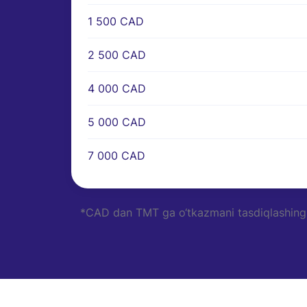
1 500 CAD
2 500 CAD
4 000 CAD
5 000 CAD
7 000 CAD
*CAD dan TMT ga o‘tkazmani tasdiqlashingiz