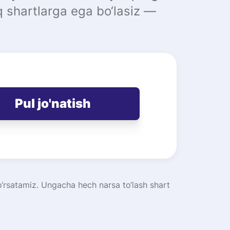
iq shartlarga ega bo‘lasiz —
Pul jo'natish
‘rsatamiz. Ungacha hech narsa to‘lash shart