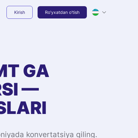
Kirish
Ro'yxatdan o'tish
MT
GA
SI —
SLARI
niyada konvertatsiya qiling.