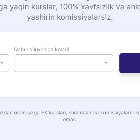
ga yaqin kurslar, 100% xavfsizlik va an
yashirin komissiyalarsiz.
Qabul qiluvchiga keladi
dan oldin sizga FX kurslari, summalar va komissiyalarni ko
emas.