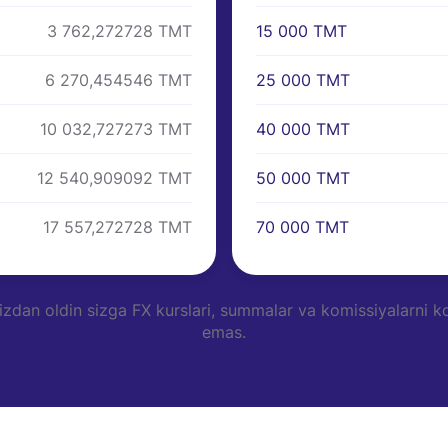
15 000 TMT
3 762,272728 TMT
25 000 TMT
6 270,454546 TMT
40 000 TMT
10 032,727273 TMT
50 000 TMT
12 540,909092 TMT
70 000 TMT
17 557,272728 TMT
dan oldin sizga FX kurslari, summalar va komissiyalarni ko
emas.