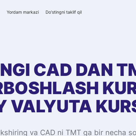
a
Yordam markazi
Do'stingni taklif qil
NGI
CAD
DAN
T
RBOSHLASH KUR
Y VALYUTA KUR
tekshiring va CAD ni TMT ga bir necha so