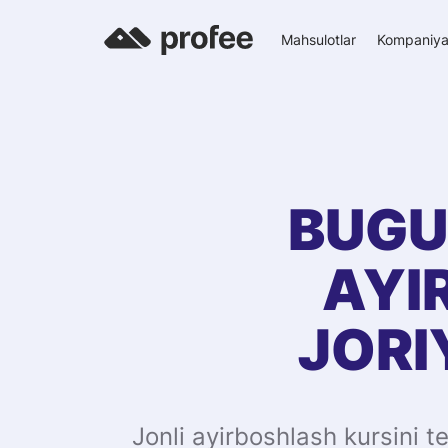
Mahsulotlar
Kompaniy
BUGU
AYI
JORI
Jonli ayirboshlash kursini 