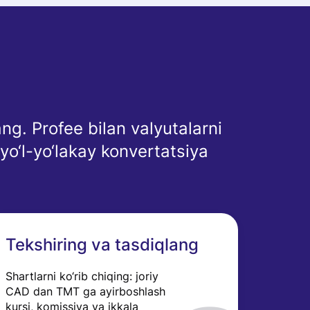
g. Profee bilan valyutalarni
yo‘l-yo‘lakay konvertatsiya
Tekshiring va tasdiqlang
Shartlarni ko‘rib chiqing: joriy
CAD dan TMT ga ayirboshlash
kursi, komissiya va ikkala