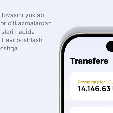
ilovasini yuklab
or o‘tkazmalardan
rslari haqida
MT ayirboshlash
 boshqa