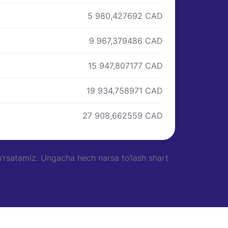
5 980,427692 CAD
9 967,379486 CAD
15 947,807177 CAD
19 934,758971 CAD
27 908,662559 CAD
‘rsatamiz. Ungacha hech narsa to‘lash shart