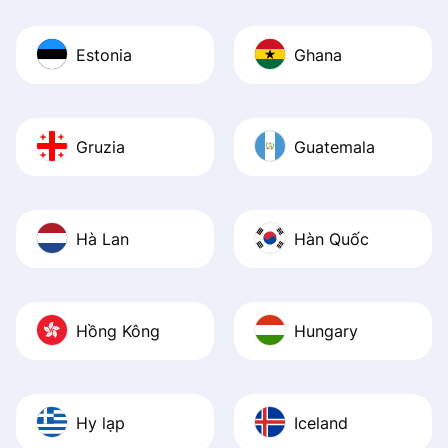
Estonia
Ghana
Gruzia
Guatemala
Hà Lan
Hàn Quốc
Hồng Kông
Hungary
Hy lạp
Iceland