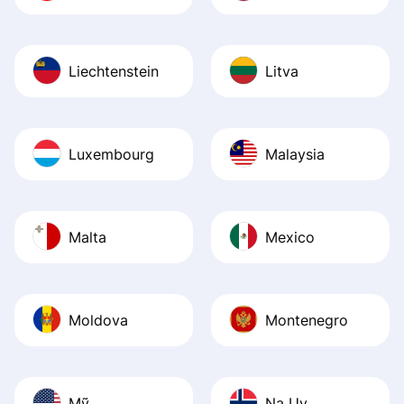
Liechtenstein
Litva
Luxembourg
Malaysia
Malta
Mexico
Moldova
Montenegro
Mỹ
Na Uy