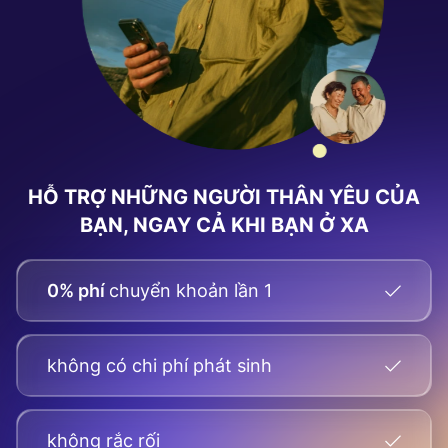
HỖ TRỢ NHỮNG NGƯỜI THÂN YÊU CỦA
BẠN, NGAY CẢ KHI BẠN Ở XA
0% phí
chuyển khoản lần 1
không có chi phí phát sinh
không rắc rối