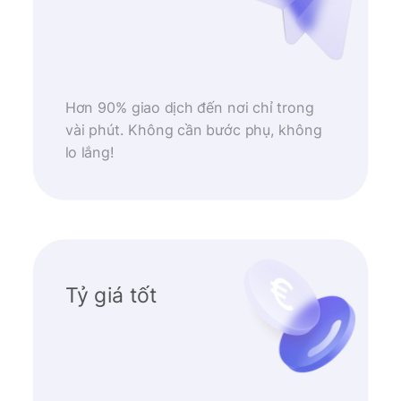
Hơn 90% giao dịch đến nơi chỉ trong
vài phút. Không cần bước phụ, không
lo lắng!
Tỷ giá tốt