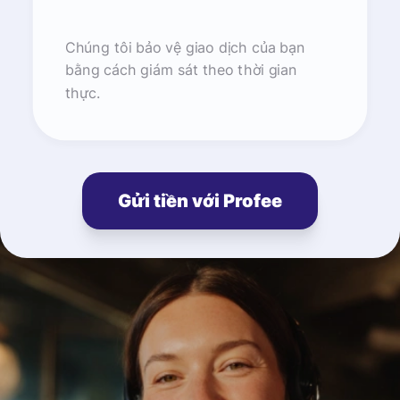
Chúng tôi bảo vệ giao dịch của bạn
bằng cách giám sát theo thời gian
thực.
Gửi tiền với Profee