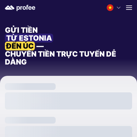
GỬI TIỀN
TỪ ESTONIA
ĐẾN ÚC
—
CHUYỂN TIỀN TRỰC TUYẾN DỄ
DÀNG