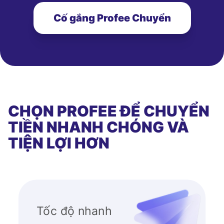
Cố gắng Profee Chuyển
CHỌN PROFEE ĐỂ CHUYỂN
TIỀN NHANH CHÓNG VÀ
TIỆN LỢI HƠN
Tốc độ nhanh