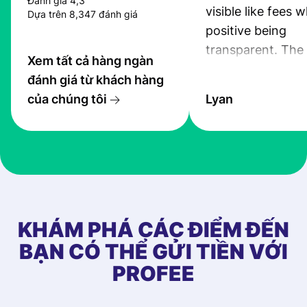
Đánh giá 4,3
visible like fees w
Dựa trên 8,347 đánh giá
positive being
transparent. The
Xem tất cả hàng ngàn
service is great, l
đánh giá từ khách hàng
transfers are fas
của chúng tôi
Lyan
the exchange rate
very good! The
customer suppor
at Profee is very 
& responsive. I h
few questions wh
first started usin
KHÁM PHÁ CÁC ĐIỂM ĐẾN
app, and they we
BẠN CÓ THỂ GỬI TIỀN VỚI
quick to provide 
PROFEE
and helpful answ
Also, the level u