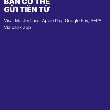
BẠN CÓ THỂ
GỬI TIỀN TỪ
Visa, MasterCard, Apple Pay, Google Pay, SEPA,
Via bank app