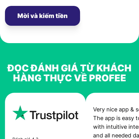
Mời và kiếm tiền
ĐỌC ĐÁNH GIÁ TỪ KHÁCH
HÀNG THỰC VỀ PROFEE
Very nice app & s
The app is easy t
with intuitive int
and all needed da