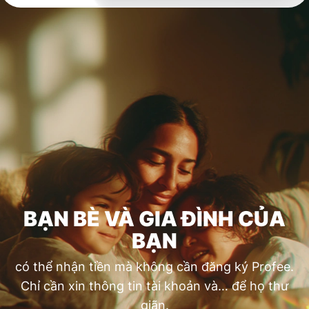
BẠN BÈ VÀ GIA ĐÌNH CỦA
BẠN
có thể nhận tiền mà không cần đăng ký Profee.
Chỉ cần xin thông tin tài khoản và… để họ thư
giãn.