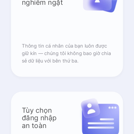
nghiêm ngặt
Thông tin cá nhân của bạn luôn được
giữ kín — chúng tôi không bao giờ chia
sẻ dữ liệu với bên thứ ba.
Tùy chọn
đăng nhập
an toàn