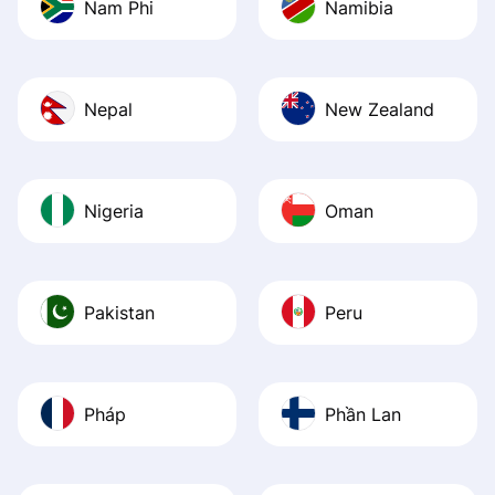
Nam Phi
Namibia
Nepal
New Zealand
Nigeria
Oman
Pakistan
Peru
Pháp
Phần Lan