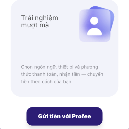
Trải nghiệm
mượt mà
Chọn ngôn ngữ, thiết bị và phương
thức thanh toán, nhận tiền — chuyển
tiền theo cách của bạn
Gửi tiền với Profee