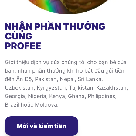
NHẬN PHẦN THƯỞNG
CÙNG
PROFEE
Giới thiệu dịch vụ của chúng tôi cho bạn bè của
bạn, nhận phần thưởng khi họ bắt đầu gửi tiền
đến Ấn Độ, Pakistan, Nepal, Sri Lanka,
Uzbekistan, Kyrgyzstan, Tajikistan, Kazakhstan,
Georgia, Nigeria, Kenya, Ghana, Philippines,
Brazil hoặc Moldova.
Mời và kiếm tiền