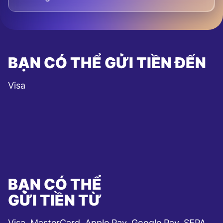
BẠN CÓ THỂ GỬI TIỀN ĐẾN
Visa
BẠN CÓ THỂ
GỬI TIỀN TỪ
Visa, MasterCard, Apple Pay, Google Pay, SEPA,