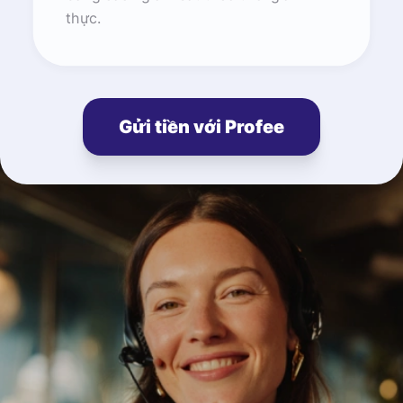
thực.
Gửi tiền với Profee