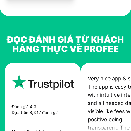
ĐỌC ĐÁNH GIÁ TỪ KHÁCH
HÀNG THỰC VỀ PROFEE
Very nice app & s
The app is easy t
with intuitive int
and all needed da
Đánh giá 4,3
visible like fees w
Dựa trên 8,347 đánh giá
positive being
transparent. The