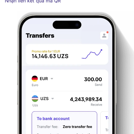
Nhận liên kết qua mã QR