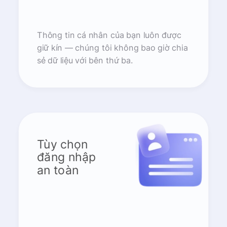
Thông tin cá nhân của bạn luôn được
giữ kín — chúng tôi không bao giờ chia
sẻ dữ liệu với bên thứ ba.
Tùy chọn
đăng nhập
an toàn