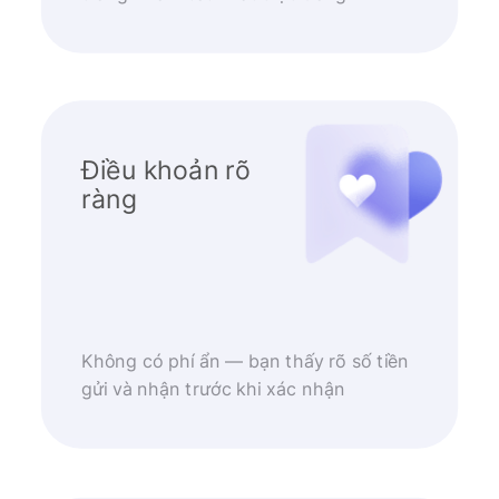
Điều khoản rõ
ràng
Không có phí ẩn — bạn thấy rõ số tiền
gửi và nhận trước khi xác nhận