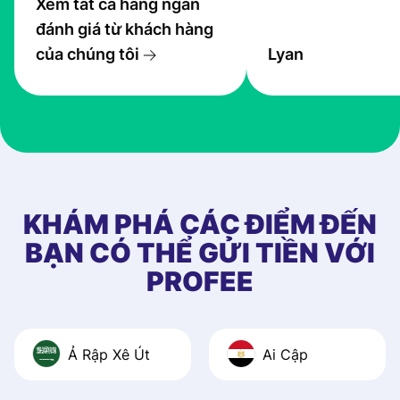
Xem tất cả hàng ngàn
service is great, l
đánh giá từ khách hàng
transfers are fas
của chúng tôi
Lyan
the exchange rate
very good! The
customer suppor
at Profee is very 
& responsive. I h
few questions wh
first started usin
KHÁM PHÁ CÁC ĐIỂM ĐẾN
app, and they we
BẠN CÓ THỂ GỬI TIỀN VỚI
quick to provide 
PROFEE
and helpful answ
Also, the level u
journey was smo
Ả Rập Xê Út
Ai Cập
Recommend it!