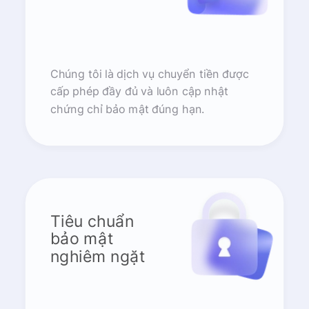
Chúng tôi là dịch vụ chuyển tiền được
cấp phép đầy đủ và luôn cập nhật
chứng chỉ bảo mật đúng hạn.
Tiêu chuẩn
bảo mật
nghiêm ngặt