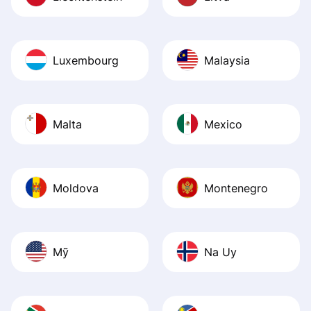
Luxembourg
Malaysia
Malta
Mexico
Moldova
Montenegro
Mỹ
Na Uy