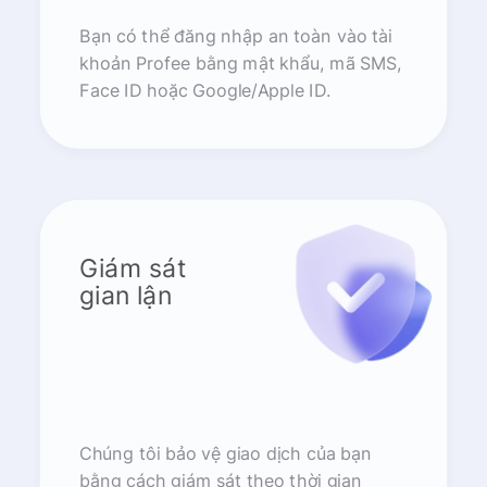
Bạn có thể đăng nhập an toàn vào tài
khoản Profee bằng mật khẩu, mã SMS,
Face ID hoặc Google/Apple ID.
Giám sát
gian lận
Chúng tôi bảo vệ giao dịch của bạn
bằng cách giám sát theo thời gian