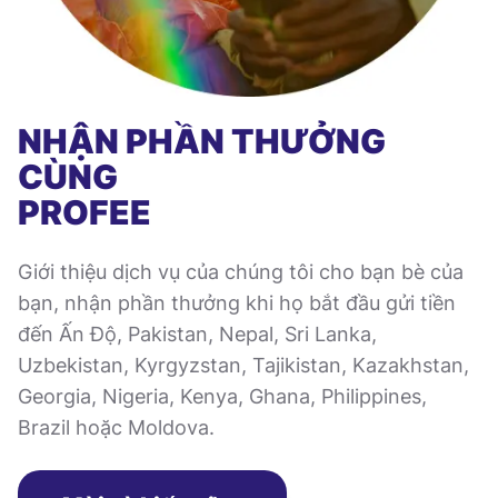
NHẬN PHẦN THƯỞNG
CÙNG
PROFEE
Giới thiệu dịch vụ của chúng tôi cho bạn bè của
bạn, nhận phần thưởng khi họ bắt đầu gửi tiền
đến Ấn Độ, Pakistan, Nepal, Sri Lanka,
Uzbekistan, Kyrgyzstan, Tajikistan, Kazakhstan,
Georgia, Nigeria, Kenya, Ghana, Philippines,
Brazil hoặc Moldova.