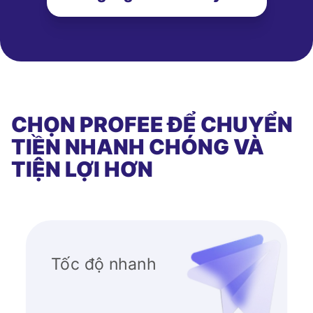
CHỌN PROFEE ĐỂ CHUYỂN
TIỀN NHANH CHÓNG VÀ
TIỆN LỢI HƠN
Tốc độ nhanh