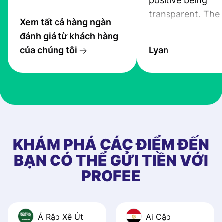
positive being
transparent. The
Xem tất cả hàng ngàn
service is great, l
đánh giá từ khách hàng
transfers are fas
của chúng tôi
Lyan
the exchange rate
very good! The
customer suppor
at Profee is very 
& responsive. I h
few questions wh
first started usin
KHÁM PHÁ CÁC ĐIỂM ĐẾN
app, and they we
BẠN CÓ THỂ GỬI TIỀN VỚI
quick to provide 
PROFEE
and helpful answ
Also, the level u
journey was smo
Ả Rập Xê Út
Ai Cập