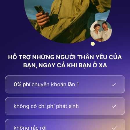
HỖ TRỢ NHỮNG NGƯỜI THÂN YÊU CỦA
BẠN, NGAY CẢ KHI BẠN Ở XA
0% phí
chuyển khoản lần 1
không có chi phí phát sinh
không rắc rối