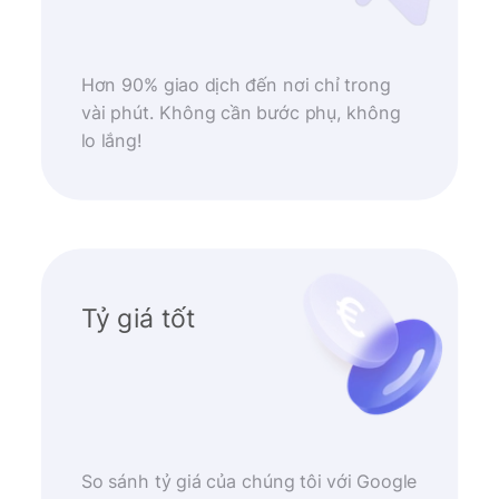
Hơn 90% giao dịch đến nơi chỉ trong
vài phút. Không cần bước phụ, không
lo lắng!
Tỷ giá tốt
So sánh tỷ giá của chúng tôi với Google