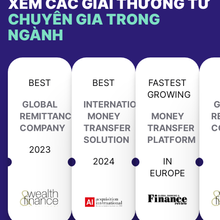
XEM CÁC GIẢI THƯỞNG TỪ
CHUYÊN GIA TRONG
NGÀNH
BEST
BEST
FASTEST
GROWING
GLOBAL
INTERNATIONAL
G
REMITTANCE
MONEY
MONEY
R
COMPANY
TRANSFER
TRANSFER
C
SOLUTION
PLATFORM
2023
2024
IN
EUROPE