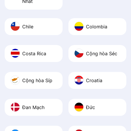
Nhất
Chile
Colombia
Costa Rica
Cộng hòa Séc
Cộng hòa Síp
Croatia
Đan Mạch
Đức