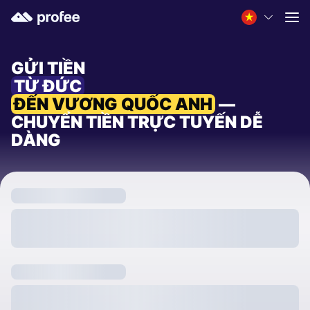
GỬI TIỀN
TỪ ĐỨC
ĐẾN VƯƠNG QUỐC ANH
—
CHUYỂN TIỀN TRỰC TUYẾN DỄ
DÀNG