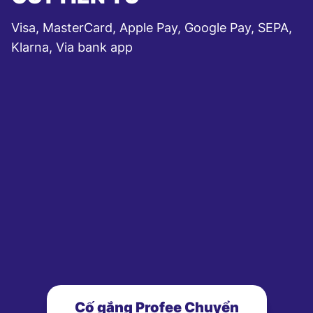
Visa, MasterCard, Apple Pay, Google Pay, SEPA,
Klarna, Via bank app
Cố gắng Profee Chuyển