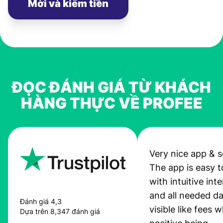
Mời và kiếm tiền
ĐỌC ĐÁNH GIÁ TỪ KHÁCH
HÀNG THỰC VỀ PROFEE
Very nice app & s
The app is easy t
with intuitive int
and all needed da
Đánh giá 4,3
visible like fees w
Dựa trên 8,347 đánh giá