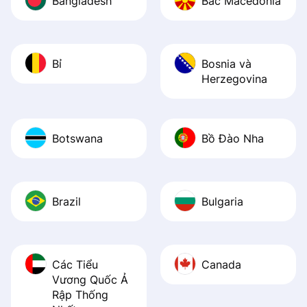
Bangladesh
Bắc Macedonia
Bỉ
Bosnia và
Herzegovina
Botswana
Bồ Đào Nha
Brazil
Bulgaria
Các Tiểu
Canada
Vương Quốc Ả
Rập Thống