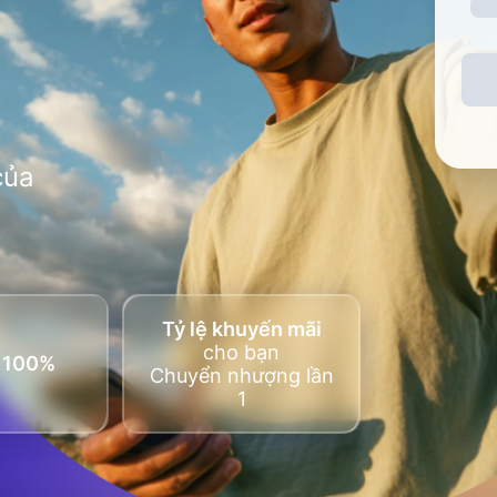
của
Tỷ lệ khuyến mãi
cho bạn
n 100%
Chuyển nhượng lần
1