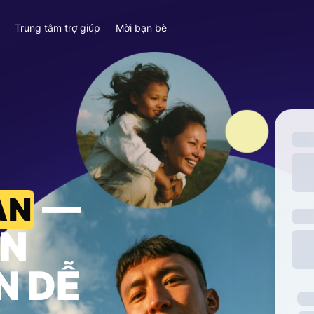
y
Trung tâm trợ giúp
Mời bạn bè
—
AN
ỀN
N DỄ