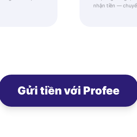
nhận tiền — chuyể
Gửi tiền với Profee