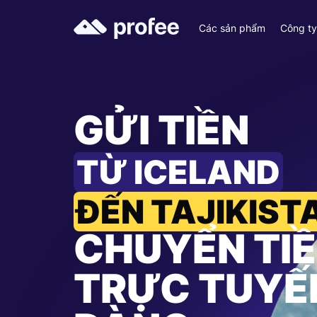
Các sản phẩm
Công t
GỬI TIỀN
TỪ ICELAND
ĐẾN TAJIKIST
CHUYỂN TI
TRỰC TUYẾ