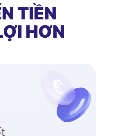
N TIỀN
LỢI HƠN
ốt