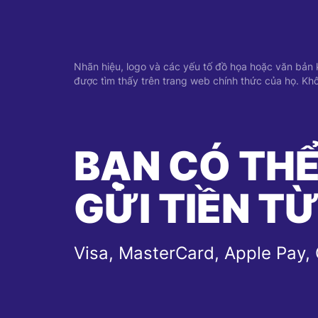
Nhãn hiệu, logo và các yếu tố đồ họa hoặc văn bản kh
được tìm thấy trên trang web chính thức của họ. Khô
BẠN CÓ TH
GỬI TIỀN T
Visa, MasterCard, Apple Pay,