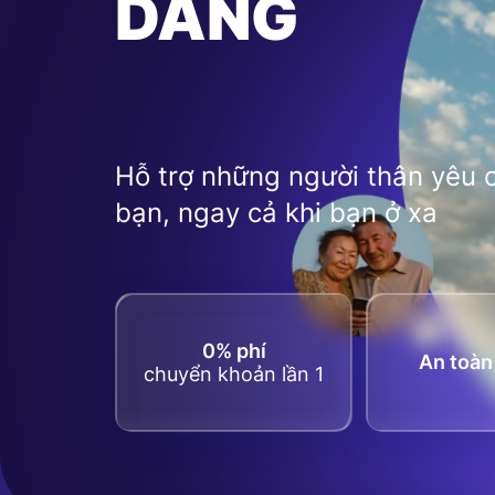
DÀNG
Hỗ trợ những người thân yêu 
bạn, ngay cả khi bạn ở xa
0% phí
An toà
chuyển khoản lần 1