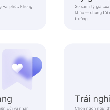
g vài phút. Không
So sánh tỷ giá của
khác — chúng tôi 
trường
àng
Trải ng
iền gửi và nhận
Chọn ngôn ngữ, th