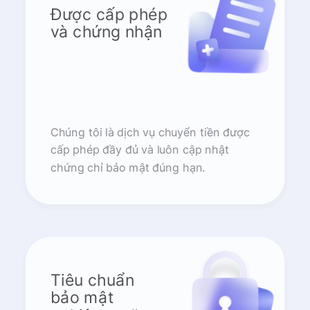
Được cấp phép
và chứng nhận
Chúng tôi là dịch vụ chuyển tiền được
cấp phép đầy đủ và luôn cập nhật
chứng chỉ bảo mật đúng hạn.
Tiêu chuẩn
bảo mật