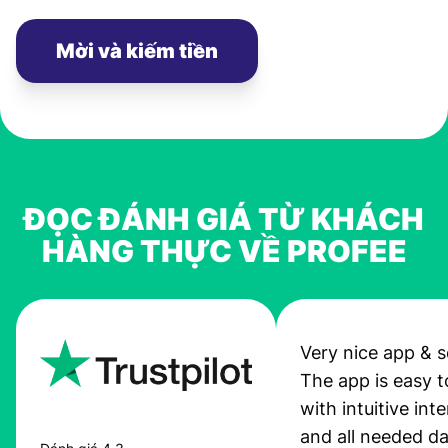
Mời và kiếm tiền
ĐỌC ĐÁNH GIÁ TỪ KHÁCH
HÀNG THỰC VỀ PROFEE
Very nice app & s
The app is easy t
with intuitive int
and all needed da