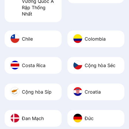
Vương Quốc Ả
Rập Thống
Nhất
Chile
Colombia
Costa Rica
Cộng hòa Séc
Cộng hòa Síp
Croatia
Đan Mạch
Đức