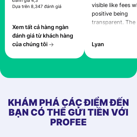
Đánh giá 4,3
visible like fees w
Dựa trên 8,347 đánh giá
positive being
transparent. The
Xem tất cả hàng ngàn
service is great, l
đánh giá từ khách hàng
transfers are fas
của chúng tôi
Lyan
the exchange rate
very good! The
customer suppor
at Profee is very 
& responsive. I h
few questions wh
first started usin
KHÁM PHÁ CÁC ĐIỂM ĐẾN
app, and they we
BẠN CÓ THỂ GỬI TIỀN VỚI
quick to provide 
PROFEE
and helpful answ
Also, the level u