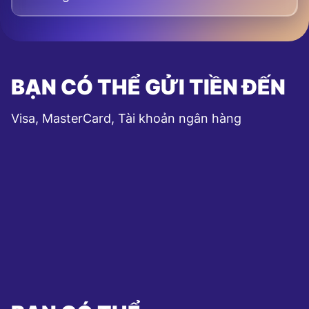
BẠN CÓ THỂ GỬI TIỀN ĐẾN
Visa, MasterCard, Tài khoản ngân hàng