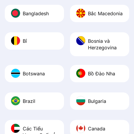
Bangladesh
Bắc Macedonia
Bỉ
Bosnia và
Herzegovina
Botswana
Bồ Đào Nha
Brazil
Bulgaria
Các Tiểu
Canada