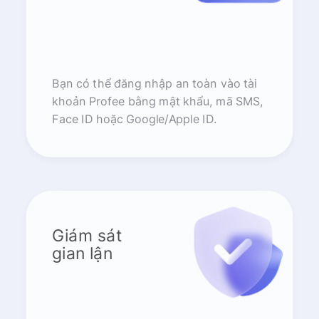
Bạn có thể đăng nhập an toàn vào tài
khoản Profee bằng mật khẩu, mã SMS,
Face ID hoặc Google/Apple ID.
Giám sát
gian lận