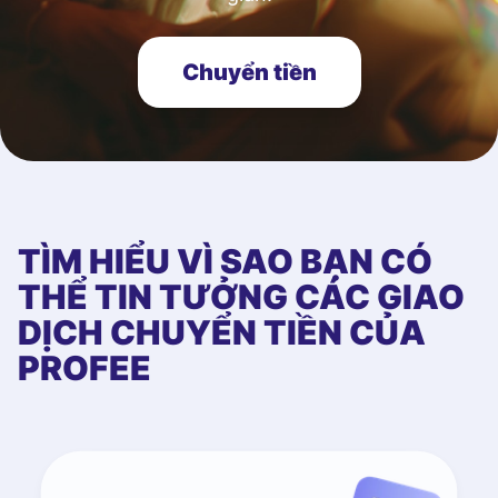
Chuyển tiền
TÌM HIỂU VÌ SAO BẠN CÓ
THỂ TIN TƯỞNG CÁC GIAO
DỊCH CHUYỂN TIỀN CỦA
PROFEE