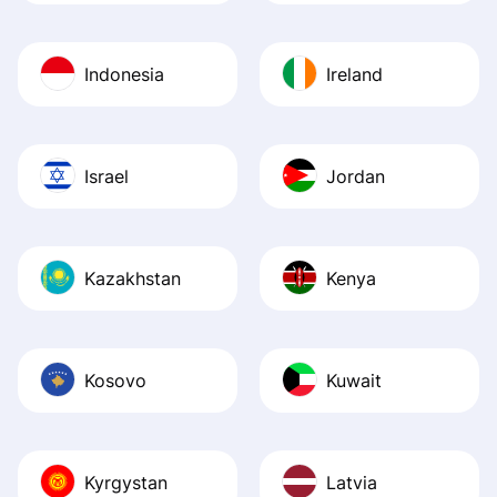
Indonesia
Ireland
Israel
Jordan
Kazakhstan
Kenya
Kosovo
Kuwait
Kyrgystan
Latvia