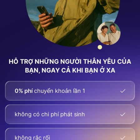
HỖ TRỢ NHỮNG NGƯỜI THÂN YÊU CỦA
BẠN, NGAY CẢ KHI BẠN Ở XA
0% phí
chuyển khoản lần 1
không có chi phí phát sinh
không rắc rối