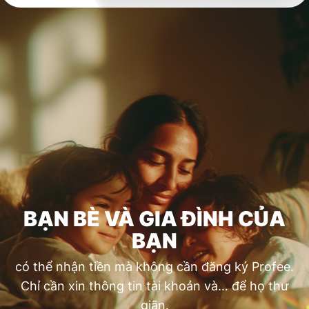
BẠN BÈ VÀ GIA ĐÌNH CỦA
BẠN
có thể nhận tiền mà không cần đăng ký Profee.
Chỉ cần xin thông tin tài khoản và… để họ thư
giãn.