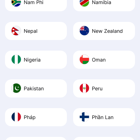
Nam Phi
Namibia
Nepal
New Zealand
Nigeria
Oman
Pakistan
Peru
Pháp
Phần Lan