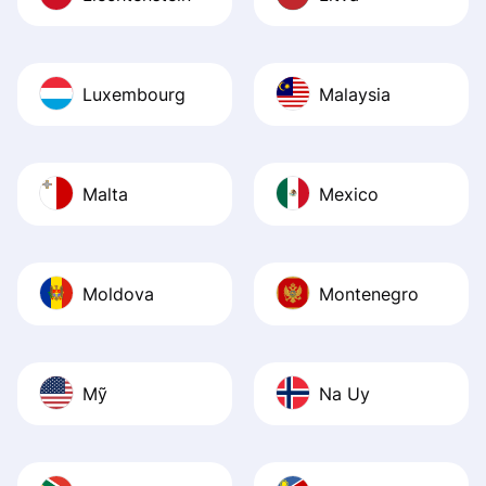
Luxembourg
Malaysia
Malta
Mexico
Moldova
Montenegro
Mỹ
Na Uy