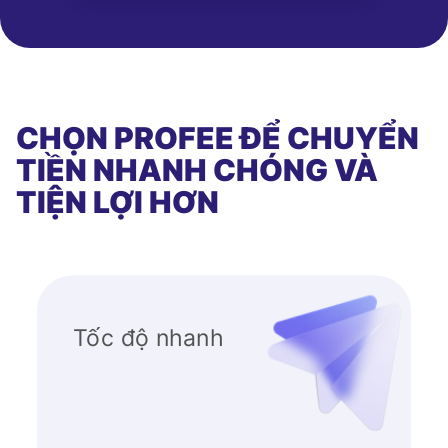
CHỌN PROFEE ĐỂ CHUYỂN
TIỀN NHANH CHÓNG VÀ
TIỆN LỢI HƠN
Tốc độ nhanh