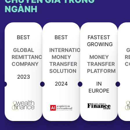
NGÀNH
BEST
BEST
FASTEST
GROWING
GLOBAL
INTERNATIONAL
G
REMITTANCE
MONEY
MONEY
R
COMPANY
TRANSFER
TRANSFER
C
SOLUTION
PLATFORM
2023
2024
IN
EUROPE