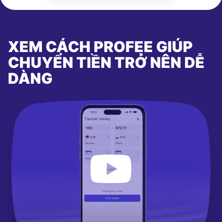
XEM CÁCH PROFEE GIÚP
CHUYỂN TIỀN TRỞ NÊN DỄ
DÀNG