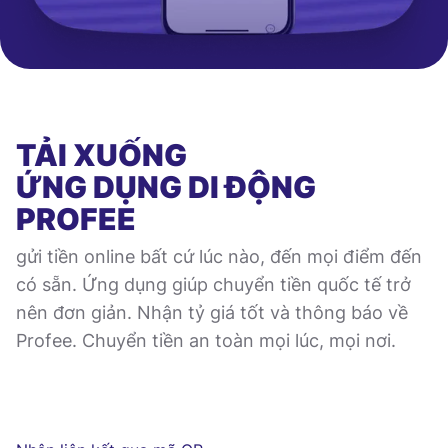
TẢI XUỐNG
ỨNG DỤNG DI ĐỘNG
PROFEE
gửi tiền online bất cứ lúc nào, đến mọi điểm đến
có sẵn. Ứng dụng giúp chuyển tiền quốc tế trở
nên đơn giản. Nhận tỷ giá tốt và thông báo về
Profee. Chuyển tiền an toàn mọi lúc, mọi nơi.