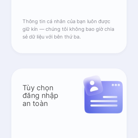
Thông tin cá nhân của bạn luôn được
giữ kín — chúng tôi không bao giờ chia
sẻ dữ liệu với bên thứ ba.
Tùy chọn
đăng nhập
an toàn