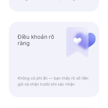
Điều khoản rõ
ràng
Không có phí ẩn — bạn thấy rõ số tiền
gửi và nhận trước khi xác nhận