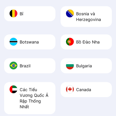
Bỉ
Bosnia và
Herzegovina
Botswana
Bồ Đào Nha
Brazil
Bulgaria
Các Tiểu
Canada
Vương Quốc Ả
Rập Thống
Nhất