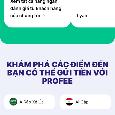
Xem tất cả hàng ngàn
service is great, l
đánh giá từ khách hàng
transfers are fas
của chúng tôi
Lyan
the exchange rate
very good! The
customer suppor
at Profee is very 
& responsive. I h
few questions wh
first started usin
KHÁM PHÁ CÁC ĐIỂM ĐẾN
app, and they we
BẠN CÓ THỂ GỬI TIỀN VỚI
quick to provide 
PROFEE
and helpful answ
Also, the level u
journey was smo
Ả Rập Xê Út
Ai Cập
Recommend it!