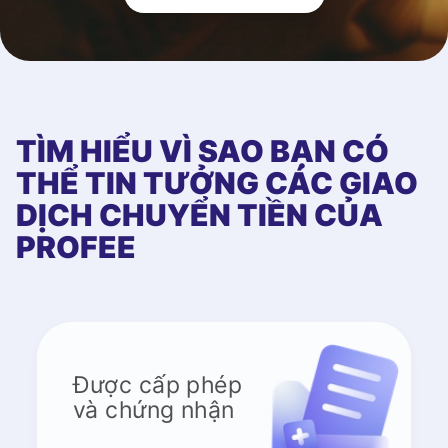
TÌM HIỂU VÌ SAO BẠN CÓ
THỂ TIN TƯỞNG CÁC GIAO
DỊCH CHUYỂN TIỀN CỦA
PROFEE
Được cấp phép
và chứng nhận