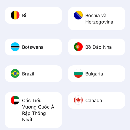
Bỉ
Bosnia và
Herzegovina
Botswana
Bồ Đào Nha
Brazil
Bulgaria
Các Tiểu
Canada
Vương Quốc Ả
Rập Thống
Nhất