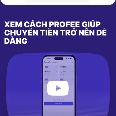
XEM CÁCH PROFEE GIÚP
CHUYỂN TIỀN TRỞ NÊN DỄ
DÀNG