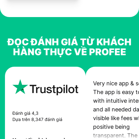
ĐỌC ĐÁNH GIÁ TỪ KHÁCH
HÀNG THỰC VỀ PROFEE
Very nice app & s
The app is easy t
with intuitive int
and all needed da
Đánh giá 4,3
visible like fees w
Dựa trên 8,347 đánh giá
positive being
transparent. The