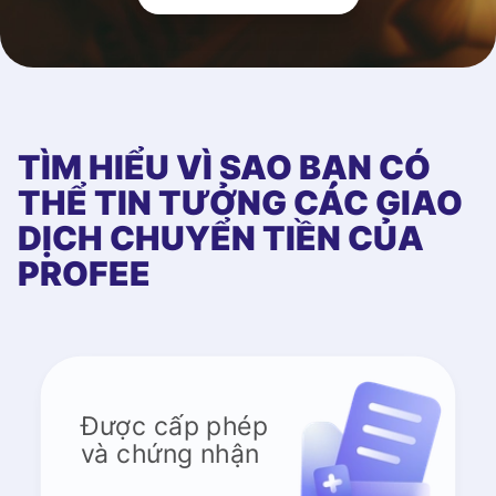
TÌM HIỂU VÌ SAO BẠN CÓ
THỂ TIN TƯỞNG CÁC GIAO
DỊCH CHUYỂN TIỀN CỦA
PROFEE
Được cấp phép
và chứng nhận