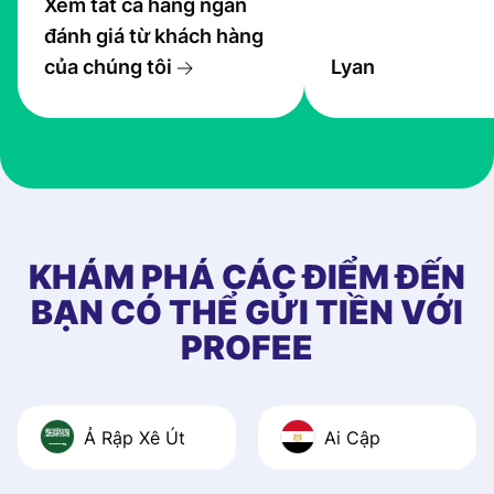
Xem tất cả hàng ngàn
service is great, l
đánh giá từ khách hàng
transfers are fas
của chúng tôi
Lyan
the exchange rate
very good! The
customer suppor
at Profee is very 
& responsive. I h
few questions wh
first started usin
KHÁM PHÁ CÁC ĐIỂM ĐẾN
app, and they we
BẠN CÓ THỂ GỬI TIỀN VỚI
quick to provide 
PROFEE
and helpful answ
Also, the level u
journey was smo
Ả Rập Xê Út
Ai Cập
Recommend it!