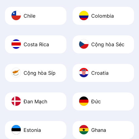
Chile
Colombia
Costa Rica
Cộng hòa Séc
Cộng hòa Síp
Croatia
Đan Mạch
Đức
Estonia
Ghana