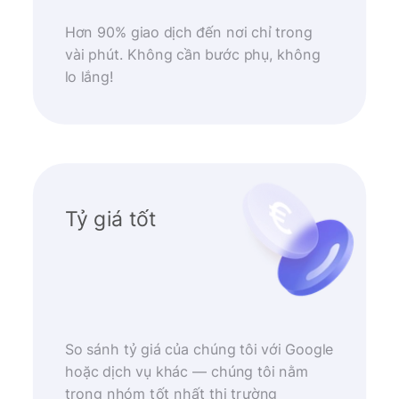
Hơn 90% giao dịch đến nơi chỉ trong
vài phút. Không cần bước phụ, không
lo lắng!
Tỷ giá tốt
So sánh tỷ giá của chúng tôi với Google
hoặc dịch vụ khác — chúng tôi nằm
trong nhóm tốt nhất thị trường