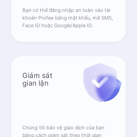
Bạn có thể đăng nhập an toàn vào tài
khoản Profee bằng mật khẩu, mã SMS,
Face ID hoặc Google/Apple ID.
Giám sát
gian lận
Chúng tôi bảo vệ giao dịch của bạn
bằng cách giám sát theo thời gian