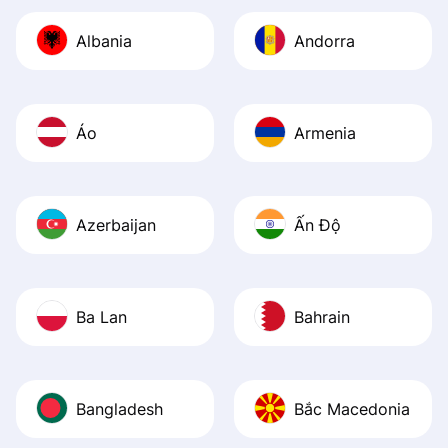
Albania
Andorra
Áo
Armenia
Azerbaijan
Ấn Độ
Ba Lan
Bahrain
Bangladesh
Bắc Macedonia