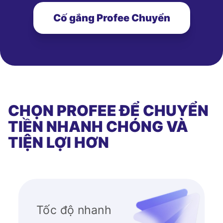
Cố gắng Profee Chuyển
CHỌN PROFEE ĐỂ CHUYỂN
TIỀN NHANH CHÓNG VÀ
TIỆN LỢI HƠN
Tốc độ nhanh