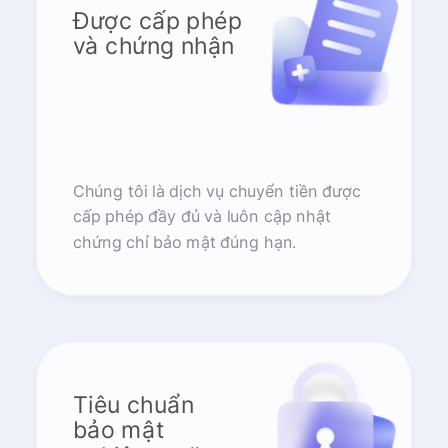
Được cấp phép
và chứng nhận
Chúng tôi là dịch vụ chuyển tiền được
cấp phép đầy đủ và luôn cập nhật
chứng chỉ bảo mật đúng hạn.
Tiêu chuẩn
bảo mật