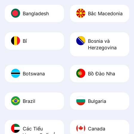
Bangladesh
Bắc Macedonia
Bỉ
Bosnia và
Herzegovina
Botswana
Bồ Đào Nha
Brazil
Bulgaria
Các Tiểu
Canada