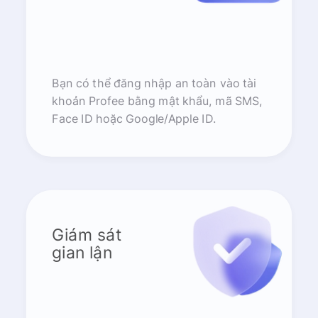
Bạn có thể đăng nhập an toàn vào tài
khoản Profee bằng mật khẩu, mã SMS,
Face ID hoặc Google/Apple ID.
Giám sát
gian lận