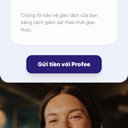
Chúng tôi bảo vệ giao dịch của bạn
bằng cách giám sát theo thời gian
thực.
Gửi tiền với Profee