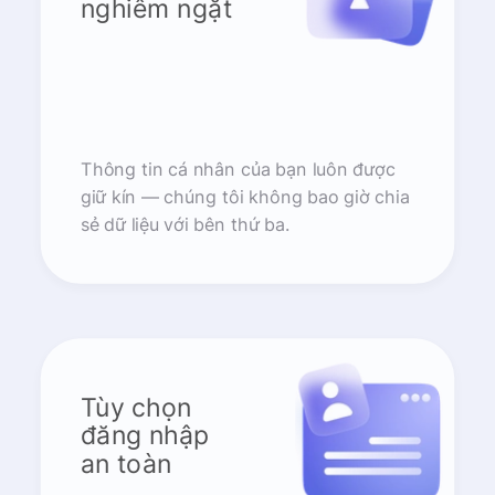
nghiêm ngặt
Thông tin cá nhân của bạn luôn được
giữ kín — chúng tôi không bao giờ chia
sẻ dữ liệu với bên thứ ba.
Tùy chọn
đăng nhập
an toàn