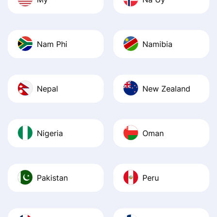
Nam Phi
Namibia
Nepal
New Zealand
Nigeria
Oman
Pakistan
Peru