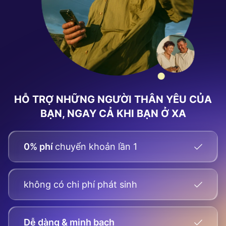
HỖ TRỢ NHỮNG NGƯỜI THÂN YÊU CỦA
BẠN, NGAY CẢ KHI BẠN Ở XA
0% phí
chuyển khoản lần 1
không có chi phí phát sinh
Dễ dàng & minh bạch