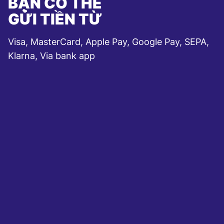
BẠN CÓ THỂ
GỬI TIỀN TỪ
Visa, MasterCard, Apple Pay, Google Pay, SEPA,
Klarna, Via bank app