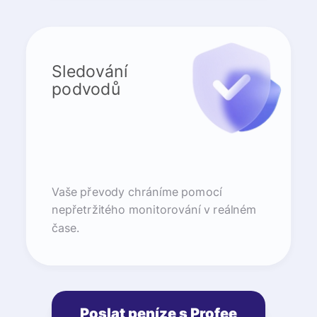
Sledování
podvodů
Vaše převody chráníme pomocí
nepřetržitého monitorování v reálném
čase.
Poslat peníze s Profee