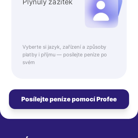
Plynulý zážitek
Vyberte si jazyk, zařízení a způsoby
platby i příjmu — posílejte peníze po
svém
Posílejte peníze pomocí Profee