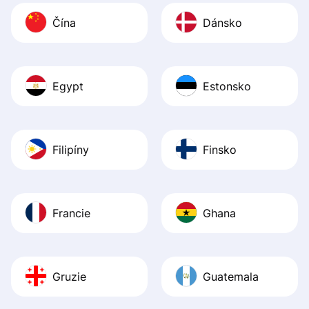
Čína
Dánsko
Egypt
Estonsko
Filipíny
Finsko
Francie
Ghana
Gruzie
Guatemala