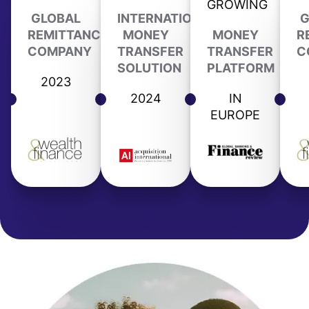
GROWING
GLOBAL
INTERNATIONAL
G
REMITTANCE
MONEY
MONEY
R
COMPANY
TRANSFER
TRANSFER
C
SOLUTION
PLATFORM
2023
2024
IN
EUROPE