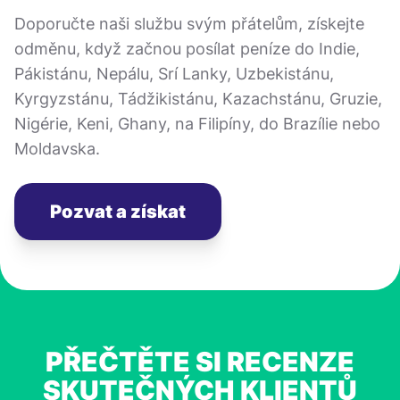
Doporučte naši službu svým přátelům, získejte
odměnu, když začnou posílat peníze do Indie,
Pákistánu, Nepálu, Srí Lanky, Uzbekistánu,
Kyrgyzstánu, Tádžikistánu, Kazachstánu, Gruzie,
Nigérie, Keni, Ghany, na Filipíny, do Brazílie nebo
Moldavska.
Pozvat a získat
PŘEČTĚTE SI RECENZE
SKUTEČNÝCH KLIENTŮ