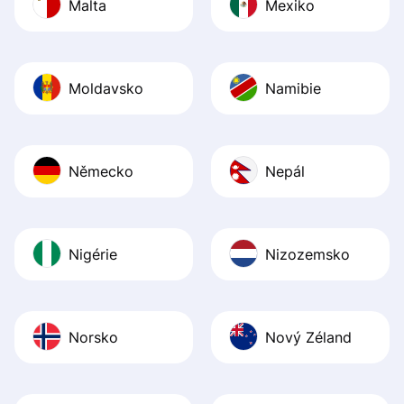
Malta
Mexiko
Moldavsko
Namibie
Německo
Nepál
Nigérie
Nizozemsko
Norsko
Nový Zéland