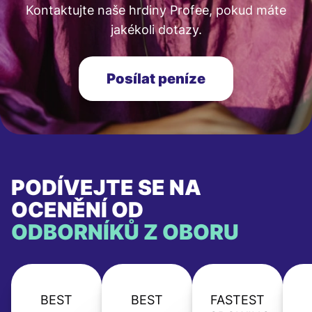
Kontaktujte naše hrdiny Profee, pokud máte
jakékoli dotazy.
Posílat peníze
PODÍVEJTE SE NA
OCENĚNÍ OD
ODBORNÍKŮ Z OBORU
BEST
BEST
FASTEST