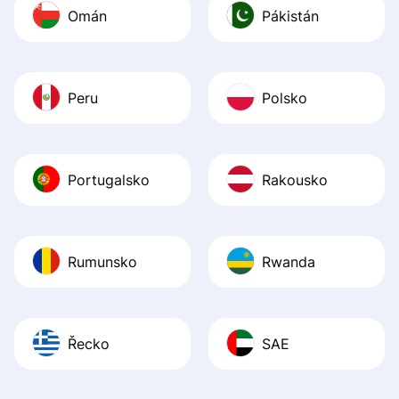
Omán
Pákistán
Peru
Polsko
Portugalsko
Rakousko
Rumunsko
Rwanda
Řecko
SAE