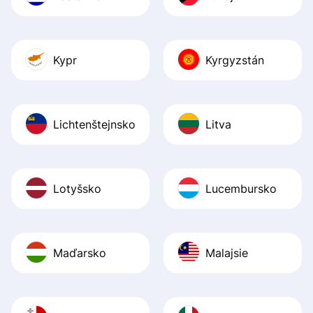
Kypr
Kyrgyzstán
Lichtenštejnsko
Litva
Lotyšsko
Lucembursko
Maďarsko
Malajsie