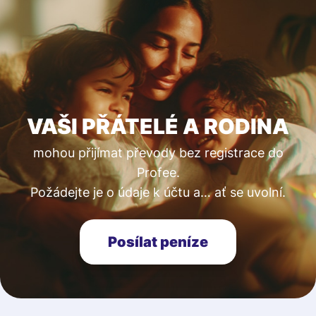
VAŠI PŘÁTELÉ A RODINA
mohou přijímat převody bez registrace do
Profee.
Požádejte je o údaje k účtu a… ať se uvolní.
Posílat peníze