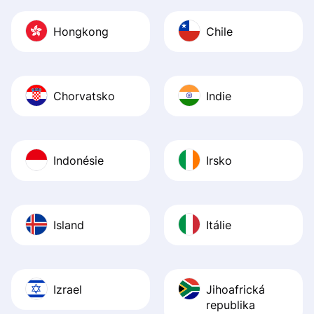
Hongkong
Chile
Chorvatsko
Indie
Indonésie
Irsko
Island
Itálie
Izrael
Jihoafrická
republika