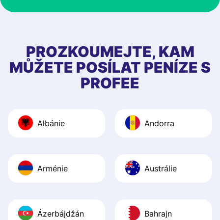
at Profee is very 
& responsive. I h
few questions wh
first started usin
PROZKOUMEJTE, KAM
app, and they we
MŮŽETE POSÍLAT PENÍZE S
quick to provide 
PROFEE
and helpful answ
Also, the level u
journey was smo
Albánie
Andorra
Recommend it!
Arménie
Austrálie
Ázerbájdžán
Bahrajn