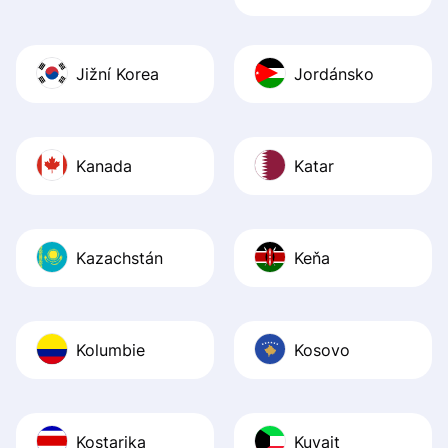
Jižní Korea
Jordánsko
Kanada
Katar
Kazachstán
Keňa
Kolumbie
Kosovo
Kostarika
Kuvajt