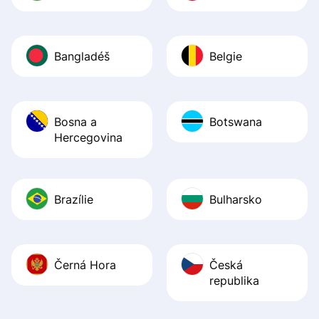
Bangladéš
Belgie
Bosna a
Botswana
Hercegovina
Brazílie
Bulharsko
Černá Hora
Česká
republika