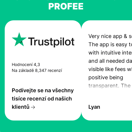
PROFEE
Very nice app & s
The app is easy t
with intuitive int
and all needed da
Hodnocení 4,3
visible like fees w
Na základě 8,347 recenzí
positive being
transparent. The
Podívejte se na všechny
service is great, l
tisíce recenzí od našich
transfers are fas
klientů
Lyan
the exchange rate
very good! The
customer suppor