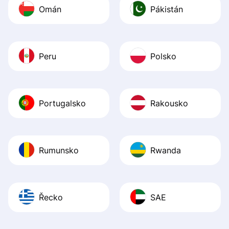
Omán
Pákistán
Peru
Polsko
Portugalsko
Rakousko
Rumunsko
Rwanda
Řecko
SAE