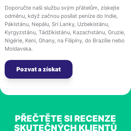
Doporučte naši službu svým přátelům, získejte
odměnu, když začnou posílat peníze do Indie,
Pákistánu, Nepálu, Srí Lanky, Uzbekistánu,
Kyrgyzstánu, Tádžikistánu, Kazachstánu, Gruzie,
Nigérie, Keni, Ghany, na Filipíny, do Brazílie nebo
Moldavska.
Pozvat a získat
PŘEČTĚTE SI RECENZE
SKUTEČNÝCH KLIENTŮ