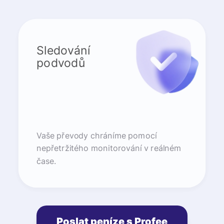
Sledování
podvodů
Vaše převody chráníme pomocí
nepřetržitého monitorování v reálném
čase.
Poslat peníze s Profee