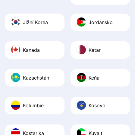
Jižní Korea
Jordánsko
Kanada
Katar
Kazachstán
Keňa
Kolumbie
Kosovo
Kostarika
Kuvajt