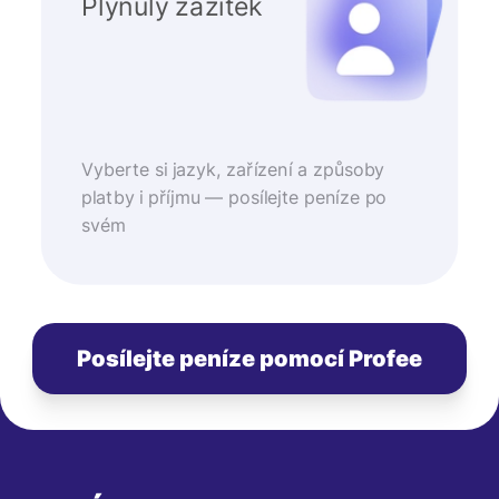
Plynulý zážitek
Vyberte si jazyk, zařízení a způsoby
platby i příjmu — posílejte peníze po
svém
Posílejte peníze pomocí Profee