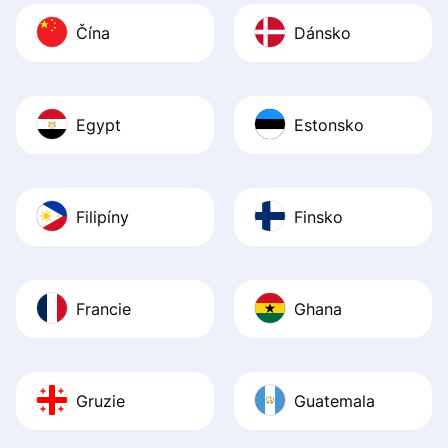
Čína
Dánsko
Egypt
Estonsko
Filipíny
Finsko
Francie
Ghana
Gruzie
Guatemala