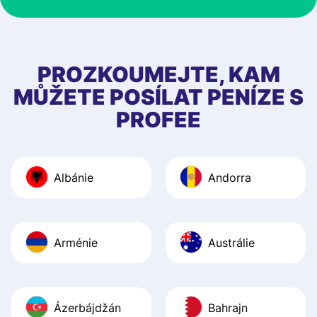
at Profee is very 
& responsive. I h
few questions wh
first started usin
PROZKOUMEJTE, KAM
app, and they we
MŮŽETE POSÍLAT PENÍZE S
quick to provide 
PROFEE
and helpful answ
Also, the level u
journey was smo
Albánie
Andorra
Recommend it!
Arménie
Austrálie
Ázerbájdžán
Bahrajn