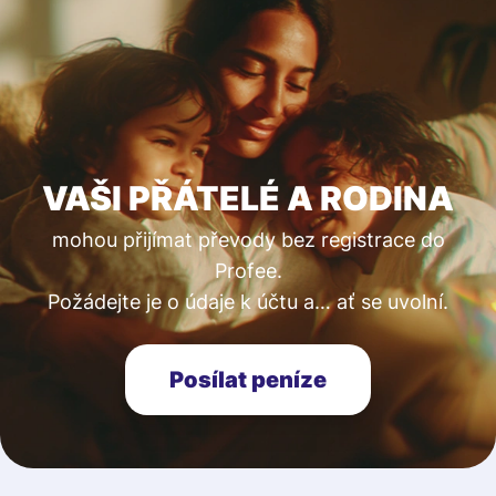
VAŠI PŘÁTELÉ A RODINA
mohou přijímat převody bez registrace do
Profee.
Požádejte je o údaje k účtu a… ať se uvolní.
Posílat peníze