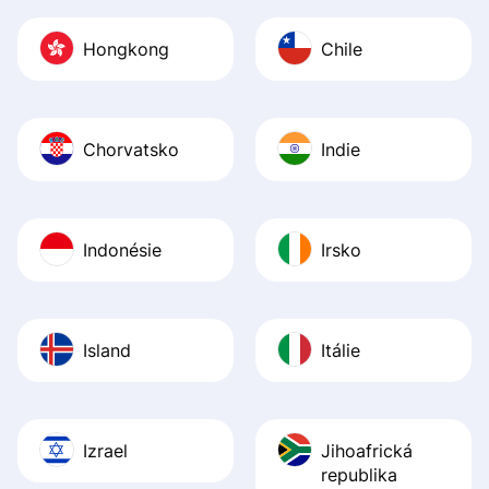
Hongkong
Chile
Chorvatsko
Indie
Indonésie
Irsko
Island
Itálie
Izrael
Jihoafrická
republika