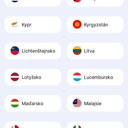
Kypr
Kyrgyzstán
Lichtenštejnsko
Litva
Lotyšsko
Lucembursko
Maďarsko
Malajsie