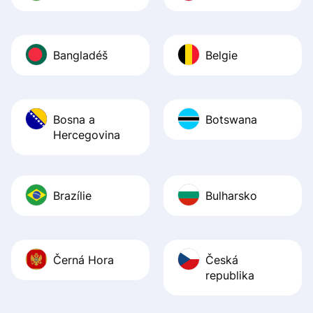
Bangladéš
Belgie
Bosna a
Botswana
Hercegovina
Brazílie
Bulharsko
Černá Hora
Česká
republika