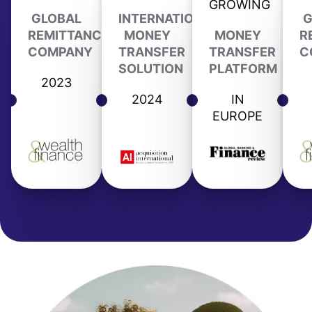
GROWING
GLOBAL
INTERNATIONAL
G
REMITTANCE
MONEY
MONEY
R
COMPANY
TRANSFER
TRANSFER
C
SOLUTION
PLATFORM
2023
2024
IN
EUROPE