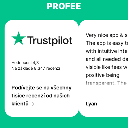
PROFEE
Very nice app & s
The app is easy t
with intuitive int
and all needed da
Hodnocení 4,3
visible like fees w
Na základě 8,347 recenzí
positive being
transparent. The
Podívejte se na všechny
service is great, l
tisíce recenzí od našich
transfers are fas
klientů
Lyan
the exchange rate
very good! The
customer suppor