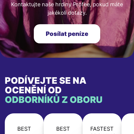
Kontaktujte naše hrdiny Profee, pokud máte
jakékoli dotazy.
Posílat peníze
PODÍVEJTE SE NA
OCENĚNÍ OD
ODBORNÍKŮ Z OBORU
BEST
BEST
FASTEST