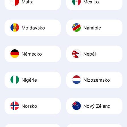
Malta
Mexiko
Moldavsko
Namibie
Německo
Nepál
Nigérie
Nizozemsko
Norsko
Nový Zéland