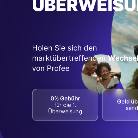
ÜBERWEISU
Holen Sie sich den
marktübertreffenden
Wechsel
von Profee
0% Gebühr
Geld ü
für die 1.
sen
Überweisung