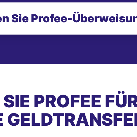
n Sie Profee-
Überweisu
SIE PROFEE FÜ
E GELDTRANSFE