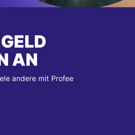
 GELD
N AN
ele andere mit Profee