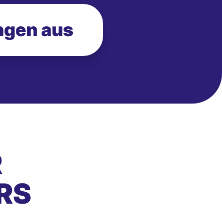
ngen aus
R
RS