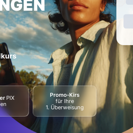
NGEN
kurs
Promo-Kirs
ber
PIX
für Ihre
den
1. Überweisung