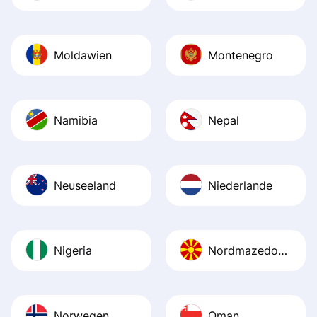
Moldawien
Montenegro
Namibia
Nepal
Neuseeland
Niederlande
Nigeria
Nordmazedonien
Norwegen
Oman