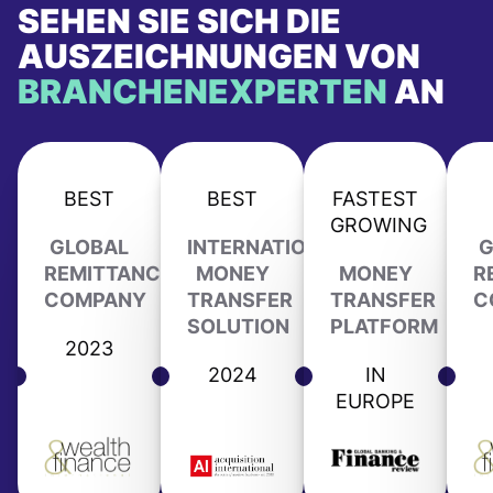
SEHEN SIE SICH DIE
AUSZEICHNUNGEN VON
BRANCHENEXPERTEN
AN
BEST
BEST
FASTEST
GROWING
GLOBAL
INTERNATIONAL
G
REMITTANCE
MONEY
MONEY
R
COMPANY
TRANSFER
TRANSFER
C
SOLUTION
PLATFORM
2023
2024
IN
EUROPE