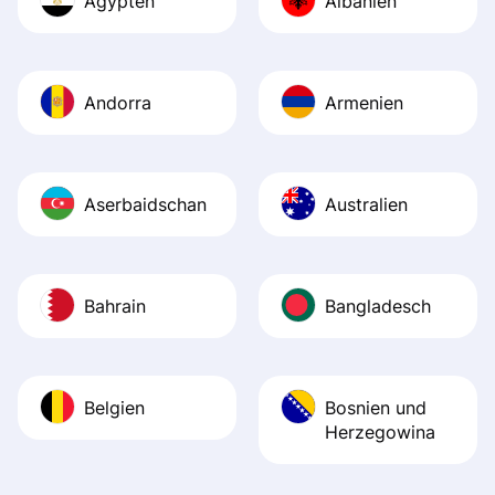
Ägypten
Albanien
Andorra
Armenien
Aserbaidschan
Australien
Bahrain
Bangladesch
Belgien
Bosnien und
Herzegowina