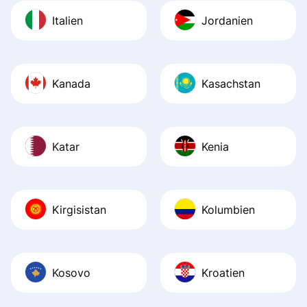
Italien
Jordanien
Kanada
Kasachstan
Katar
Kenia
Kirgisistan
Kolumbien
Kosovo
Kroatien