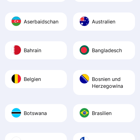
Aserbaidschan
Australien
Bahrain
Bangladesch
Belgien
Bosnien und
Herzegowina
Botswana
Brasilien