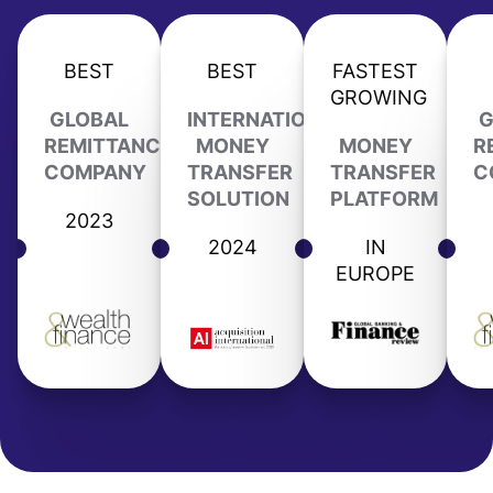
BEST
BEST
FASTEST
GROWING
GLOBAL
INTERNATIONAL
G
REMITTANCE
MONEY
MONEY
R
COMPANY
TRANSFER
TRANSFER
C
SOLUTION
PLATFORM
2023
2024
IN
EUROPE