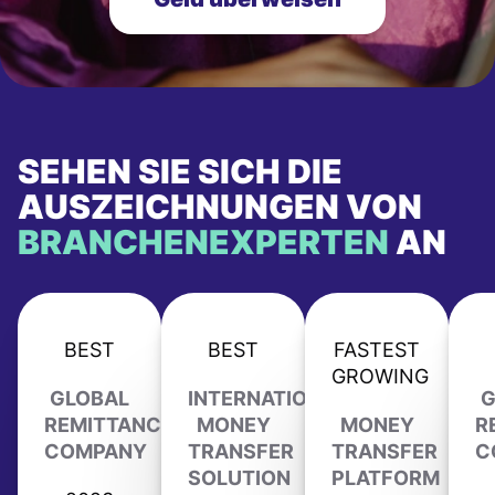
SEHEN SIE SICH DIE
AUSZEICHNUNGEN VON
BRANCHENEXPERTEN
AN
BEST
BEST
FASTEST
GROWING
GLOBAL
INTERNATIONAL
G
REMITTANCE
MONEY
MONEY
R
COMPANY
TRANSFER
TRANSFER
C
SOLUTION
PLATFORM